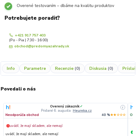
Overené testovaním – dbáme na kvalitu produktov
Potrebujete poradiť?
+421 917 757 403
(Po - Pia | 7:30 - 16:00)
obchod@predomyazahrady.sk
Info
Parametre
Recenzie
0
Diskusia
0
Príslu
Povedali o nás
Overený zákazník
✓
i
Pridané 6. augusta
·
Heureka.cz
Neodporúča obchod
40 %
★★☆☆☆
Odp
uvádí, že mají skladem, ale nemají
−
S
+
uvádí, že mají skladem, ale nemají