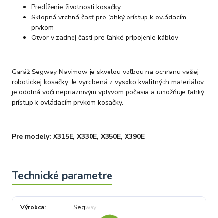
Predĺženie životnosti kosačky
Sklopná vrchná časť pre ľahký prístup k ovládacím
prvkom
Otvor v zadnej časti pre ľahké pripojenie káblov
Garáž Segway Navimow je skvelou voľbou na ochranu vašej
robotickej kosačky. Je vyrobená z vysoko kvalitných materiálov,
je odolná voči nepriaznivým vplyvom počasia a umožňuje ľahký
prístup k ovládacím prvkom kosačky.
Pre modely: X315E, X330E, X350E, X390E
Výrobca
Segway