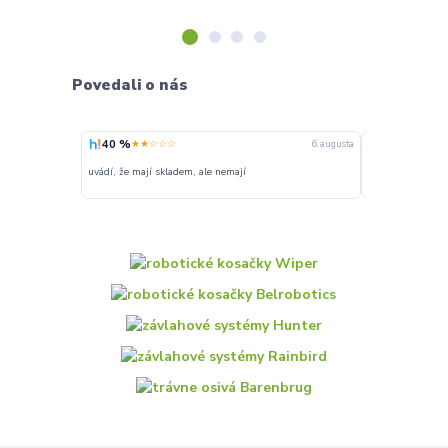
Povedali o nás
40 %
100 %
★★☆☆☆
★★★
6. augusta
uvádí, že mají skladem, ale nemají
Super