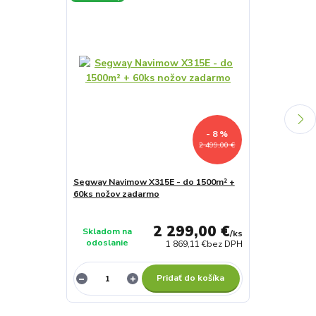
- 8 %
2 499,00 €
Segway Navimow X315E - do 1500m² +
Segway Navim
60ks nožov zadarmo
60ks nožov z
Skladom v
2 299,00 €
Skladom na
Žiline (ihneď 
/
ks
odoslanie
odberu)
1 869,11 €
bez DPH
Pridať do košíka