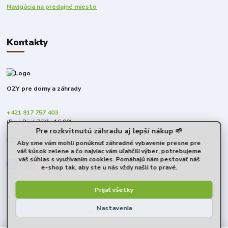
Navigácia na predajné miesto
Kontakty
OZY pre domy a záhrady
+421 917 757 403
(Po - Pia | 7:30 - 16:00)
Pre rozkvitnutú záhradu aj lepší nákup 🌱
obchod@predomyazahrady.sk
Aby sme vám mohli ponúknuť záhradné vybavenie presne pre
váš kúsok zelene a čo najviac vám uľahčili výber, potrebujeme
váš súhlas s využívaním cookies. Pomáhajú nám pestovať náš
e-shop tak, aby ste u nás vždy našli to pravé.
Prijať všetky
Nastavenia
© 2026 OZY s.r.o.