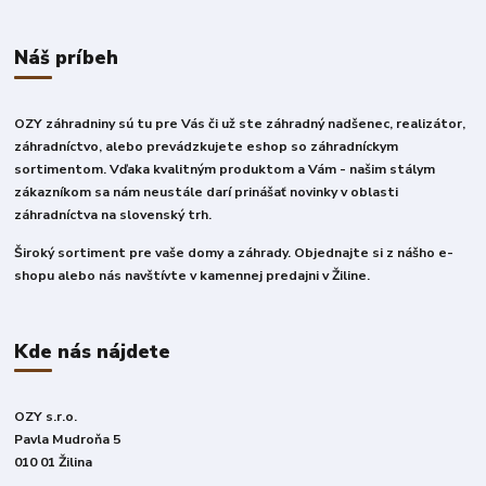
Náš príbeh
OZY záhradniny sú tu pre Vás či už ste záhradný nadšenec, realizátor,
záhradníctvo, alebo prevádzkujete eshop so záhradníckym
sortimentom. Vďaka kvalitným produktom a Vám - našim stálym
zákazníkom sa nám neustále darí prinášať novinky v oblasti
záhradníctva na slovenský trh.
Široký sortiment pre vaše domy a záhrady. Objednajte si z nášho e-
shopu alebo nás navštívte v kamennej predajni v Žiline.
Kde nás nájdete
OZY s.r.o.
Pavla Mudroňa 5
010 01 Žilina