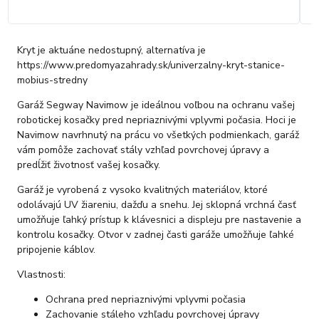
Kryt je aktuáne nedostupný, alternatíva je
https://www.predomyazahrady.sk/univerzalny-kryt-stanice-
mobius-stredny
Garáž Segway Navimow je ideálnou voľbou na ochranu vašej
robotickej kosačky pred nepriaznivými vplyvmi počasia. Hoci je
Navimow navrhnutý na prácu vo všetkých podmienkach, garáž
vám pomôže zachovať stály vzhľad povrchovej úpravy a
predĺžiť životnosť vašej kosačky.
Garáž je vyrobená z vysoko kvalitných materiálov, ktoré
odolávajú UV žiareniu, dažďu a snehu. Jej sklopná vrchná časť
umožňuje ľahký prístup k klávesnici a displeju pre nastavenie a
kontrolu kosačky. Otvor v zadnej časti garáže umožňuje ľahké
pripojenie káblov.
Vlastnosti:
Ochrana pred nepriaznivými vplyvmi počasia
Zachovanie stáleho vzhľadu povrchovej úpravy