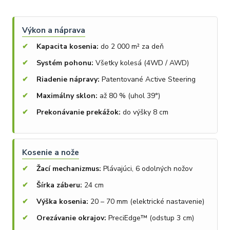
Výkon a náprava
Kapacita kosenia:
do 2 000 m² za deň
Systém pohonu:
Všetky kolesá (4WD / AWD)
Riadenie nápravy:
Patentované Active Steering
Maximálny sklon:
až 80 % (uhol 39°)
Prekonávanie prekážok:
do výšky 8 cm
Kosenie a nože
Žací mechanizmus:
Plávajúci, 6 odolných nožov
Šírka záberu:
24 cm
Výška kosenia:
20 – 70 mm (elektrické nastavenie)
Orezávanie okrajov:
PreciEdge™ (odstup 3 cm)