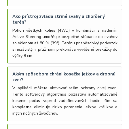
Ako prístroj zvláda strmé svahy a zhoršený
terén?
Pohon všetkých kolies (4WD) v kombinácii s riadením
Active Steering umožňuje bezpečné stúpanie do svahov
so sklonom až 80 % (39°). Terénu prispôsobivý podvozok
s nezávislými pružinami prekonáva vyvýšené prekážky do
výšky 8 cm.
Akým spôsobom chráni kosačka ježkov a drobnú
zver?
V aplikácii môžete aktivovať režim ochrany divej zveri.
Tento softvérový algoritmus pozastaví automatizované
kosenie počas vopred zadefinovaných hodín, čím sa
kompletne eliminuje riziko poranenia ježkov, králikov a
iných nočných živočíchov.