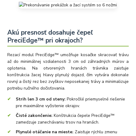
Akú presnosť dosahuje čepeľ
PreciEdge™ pri okrajoch?
Rezací modul PreciEdge™ umožňuje kosačke skracovať trávu
až do minimálnej vzdialenosti 3 cm od záhradných múrov a
oplotenia. Na otvorených hranách trávnika zaisťuje
konštrukcia žacej hlavy plynulý dojazd, čím vytvára dokonale
rovný a čistý rez bez zvyškov neposekanej trávy a minimalizuje
potrebu ručného dočisťovania.
Strih len 3 cm od steny:
Pokročilé priemyselné riešenie
pre maximálne vyčistenie okrajov.
Čisté zakončenie:
Konštrukcia čepele PreciEdge™
zamedzuje zanechávaniu trsov na hranách.
Plynulé otáčanie na mieste:
Zaisťuje rýchlu zmenu