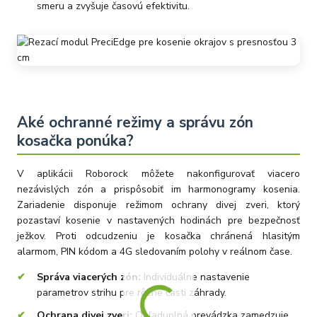
smeru a zvyšuje časovú efektivitu.
Aké ochranné režimy a správu zón
kosačka ponúka?
V aplikácii Roborock môžete nakonfigurovať viacero
nezávislých zón a prispôsobiť im harmonogramy kosenia.
Zariadenie disponuje režimom ochrany divej zveri, ktorý
pozastaví kosenie v nastavených hodinách pre bezpečnosť
ježkov. Proti odcudzeniu je kosačka chránená hlasitým
alarmom, PIN kódom a 4G sledovaním polohy v reálnom čase.
Správa viacerých zón:
Individuálne nastavenie
parametrov strihu pre rôzne časti záhrady.
Ochrana divej zveri:
Ohľaduplná prevádzka zamedzuje