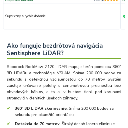
Odporúča obchod
100 %
★★★★★
Odp
Super ceny a rychle dodanie
R
+
Ako funguje bezdrôtová navigácia
Sentisphere LiDAR?
Roborock RockMow Z120 LiDAR mapuje terén pomocou 360°
3D LiDARu a technológie VSLAM. Sníma 200 000 bodov za
sekundu s detekčnou vzdialenosťou do 70 metrov. Systém
zaisťuje určovanie polohy s centimetrovou presnosťou bez
obvodových káblov, a to aj v hustom tieni, pod korunami
stromov či v členitých úsekoch záhrady.
360° 3D LiDAR skenovanie:
Sníma 200 000 bodov za
sekundu pre okamžitú orientáciu.
Detekcia do 70 metrov:
Široký dosah lasera eliminuje