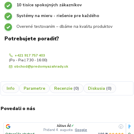
10 tisíce spokojných zákazníkov
Systémy na mieru - riešenie pre každého
Overené testovaním – dbáme na kvalitu produktov
Potrebujete poradiť?
+421 917 757 403
(Po - Pia | 7:30 - 16:00)
obchod@predomyazahrady.sk
Info
Parametre
Recenzie
0
Diskusia
0
Povedali o nás
Július Áč
✓
i
Pridané 4. augusta
·
Google