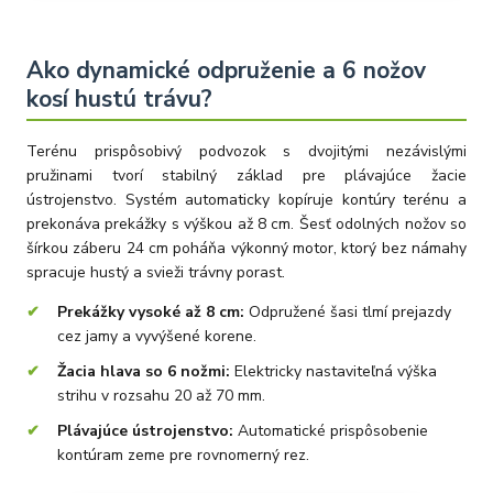
Ako dynamické odpruženie a 6 nožov
kosí hustú trávu?
Terénu prispôsobivý podvozok s dvojitými nezávislými
pružinami tvorí stabilný základ pre plávajúce žacie
ústrojenstvo. Systém automaticky kopíruje kontúry terénu a
prekonáva prekážky s výškou až 8 cm. Šesť odolných nožov so
šírkou záberu 24 cm poháňa výkonný motor, ktorý bez námahy
spracuje hustý a svieži trávny porast.
Prekážky vysoké až 8 cm:
Odpružené šasi tlmí prejazdy
cez jamy a vyvýšené korene.
Žacia hlava so 6 nožmi:
Elektricky nastaviteľná výška
strihu v rozsahu 20 až 70 mm.
Plávajúce ústrojenstvo:
Automatické prispôsobenie
kontúram zeme pre rovnomerný rez.