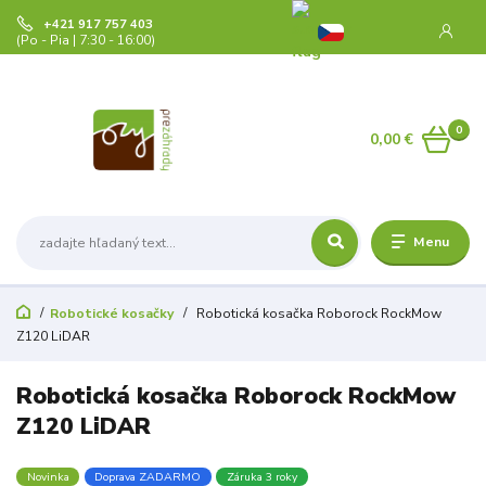
+421 917 757 403
(Po - Pia | 7:30 - 16:00)
0
0,00 €
Menu
Robotické kosačky
Robotická kosačka Roborock RockMow
Z120 LiDAR
Robotická kosačka Roborock RockMow
Z120 LiDAR
Novinka
Doprava ZADARMO
Záruka 3 roky