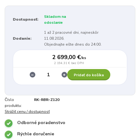
Skladom na
Dostupnosť:
odoslanie
1 až 2 pracovné dni, najneskôr
Dodanie:
11.08.2026.
Objednajte ešte dnes do 24:00.
2 699,00 €
/
ks
2 194,31 €
bez DPH
Pridať do košíka
Číslo
RK-RBR-Z120
produktu:
Strážiť cenu / dostupnosť
Odborné poradenstvo
Rýchle doručenie