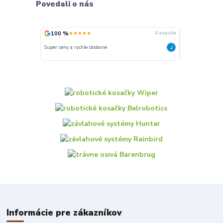
Povedali o nás
100 %
100 %
★★★★★
★★★
4. augusta
Super ceny a rychle dodanie
Rychlé dodání
Informácie pre zákazníkov