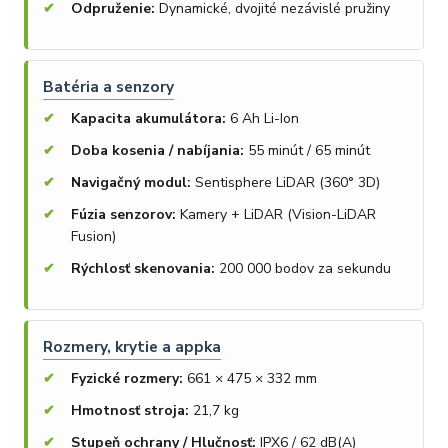
Odpruženie:
Dynamické, dvojité nezávislé pružiny
Batéria a senzory
Kapacita akumulátora:
6 Ah Li-Ion
Doba kosenia / nabíjania:
55 minút / 65 minút
Navigačný modul:
Sentisphere LiDAR (360° 3D)
Fúzia senzorov:
Kamery + LiDAR (Vision-LiDAR
Fusion)
Rýchlosť skenovania:
200 000 bodov za sekundu
Rozmery, krytie a appka
Fyzické rozmery:
661 × 475 × 332 mm
Hmotnosť stroja:
21,7 kg
Stupeň ochrany / Hlučnosť:
IPX6 / 62 dB(A)