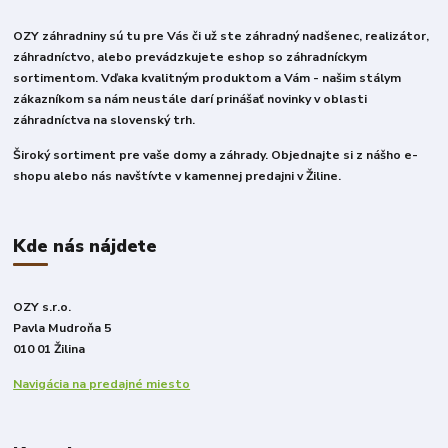
OZY záhradniny sú tu pre Vás či už ste záhradný nadšenec, realizátor,
záhradníctvo, alebo prevádzkujete eshop so záhradníckym
sortimentom. Vďaka kvalitným produktom a Vám - našim stálym
zákazníkom sa nám neustále darí prinášať novinky v oblasti
záhradníctva na slovenský trh.
Široký sortiment pre vaše domy a záhrady. Objednajte si z nášho e-
shopu alebo nás navštívte v kamennej predajni v Žiline.
Kde nás nájdete
OZY s.r.o.
Pavla Mudroňa 5
010 01 Žilina
Navigácia na predajné miesto