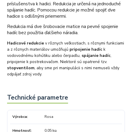
príslušenstva k hadici. Redukcia je určená na jednoduché
spájanie hadíc. Pomocou redukcie je možné spojiť dve
hadice s odlišnými priemermi.
Redukcia má dve šrobovacie matice na pevné spojenie
hadíc bez použitia ďalšieho náradia.
Hadicové redukcie
v rôznych veľkostiach, s rôznymi funkciami
a z rôznych materiálov umožňujú
pripojenie hadíc
k
vodovodnému kohútiku alebo čerpadlu,
spájanie hadíc
,
pripojenie k postrekovačom. Niektoré sú opatrené tzv.
stopventilom
, aby sme pri manipulácii s nimi nemuseli vždy
odpájať zdroj vody.
Výrobca
Rosa
Hmotnosť
0,05 kg