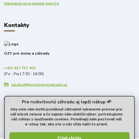
Navigácia na predajné miesto
Kontakty
OZY pre domy a záhrady
+421 917 757 403
(Po - Pia | 7:30 - 16:00)
obchod@predomyazahrady.sk
Pre rozkvitnutú záhradu aj lepší nákup 🌱
Aby sme vám mohli ponúknuť záhradné vybavenie presne pre
váš kúsok zelene a čo najviac vám uľahčili výber, potrebujeme
váš súhlas s využívaním cookies. Pomáhajú nám pestovať náš
e-shop tak, aby ste u nás vždy našli to pravé.
© 2026 OZY s.r.o.
Prijať všetky