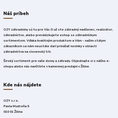
Náš príbeh
OZY záhradniny sú tu pre Vás či už ste záhradný nadšenec, realizátor,
záhradníctvo, alebo prevádzkujete eshop so záhradníckym
sortimentom. Vďaka kvalitným produktom a Vám - našim stálym
zákazníkom sa nám neustále darí prinášať novinky v oblasti
záhradníctva na slovenský trh.
Široký sortiment pre vaše domy a záhrady. Objednajte si z nášho e-
shopu alebo nás navštívte v kamennej predajni v Žiline.
Kde nás nájdete
OZY s.r.o.
Pavla Mudroňa 5
010 01 Žilina