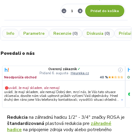
Pridať do košíka
Info
Parametre
Recenzie
0
Diskusia
0
Príslu
Povedali o nás
Overený zákazník
✓
i
Pridané 6. augusta
·
Heureka.cz
Neodporúča obchod
40 %
★★☆☆☆
Od
uvádí, že mají skladem, ale nemají
−
uvádí, že mají skladem, ale nemají Dobrý den, mrzí nás, že Vás tato situace
+
zklamala, dovolte nám však upřesnit průběh vyřízení Vaší objednávky. Hned
druhý den ráno jsme Vás telefonicky kontaktovali, vysvětlili situaci ohledně
»
neočekávaného výpadku zboží a ještě prověřovali jeho dostupnost přímo u
dodavatele. Jelikož zboží nebylo k dispozici ani u něj, museli jsme objednávku
stornovat. O všem jsme Vás obratem informovali a náležitě se omluvili.
Zakládáme si na férovém a rychlém jednání. O to více nás mrzí, že i přes naši
Redukcia
na záhradnú hadicu
1/2" - 3/4"
značky ROSA je
okamžitou reakci, osobní telefonát a maximální snahu náš obchod
štandardizovaná
plastová redukcia pre
záhradné
nedoporučujete. Věříme, že nám v budoucnu dáte příležitost přesvědčit Vás o
kvalitě našich služeb. Tým OZY.market
hadice
na pripojenie zdroja vody alebo potrebného