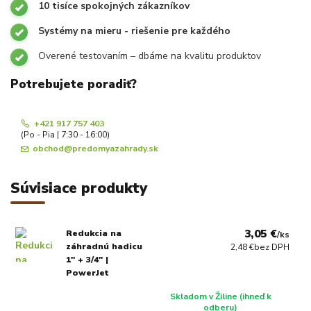
10 tisíce spokojných zákazníkov
Systémy na mieru - riešenie pre každého
Overené testovaním – dbáme na kvalitu produktov
Potrebujete poradiť?
+421 917 757 403
(Po - Pia | 7:30 - 16:00)
obchod@predomyazahrady.sk
Súvisiace produkty
3,05 €
Redukcia na
/
ks
záhradnú hadicu
2,48 €
bez DPH
1" + 3/4" |
PowerJet
Skladom v Žiline (ihneď k
odberu)