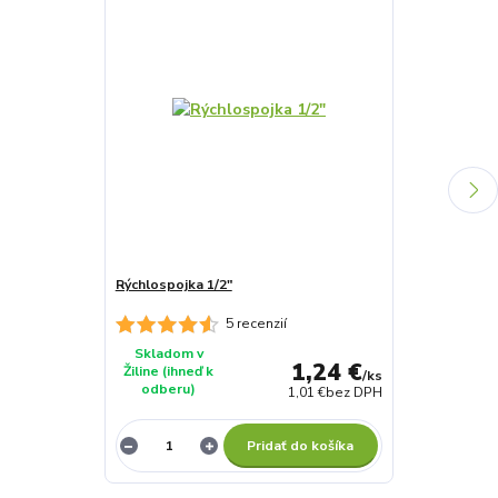
Rýchlospojka 1/2"
Rýchlospojkov
5 recenzií
Skladom v
Skladom v
1,24 €
Žiline (ihneď k
Žiline (ihneď 
/
ks
odberu)
odberu)
1,01 €
bez DPH
Pridať do košíka