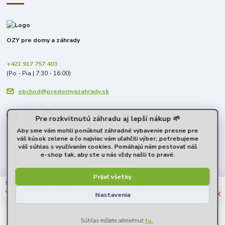
OZY pre domy a záhrady
+421 917 757 403
(Po - Pia | 7:30 - 16:00)
obchod@predomyazahrady.sk
Pre rozkvitnutú záhradu aj lepší nákup 🌱
Aby sme vám mohli ponúknuť záhradné vybavenie presne pre
váš kúsok zelene a čo najviac vám uľahčili výber, potrebujeme
váš súhlas s využívaním cookies. Pomáhajú nám pestovať náš
e-shop tak, aby ste u nás vždy našli to pravé.
© 2026 OZY s.r.o.
Prijať všetky
40 %
★★☆☆☆
100 %
★★★★★
6. augusta
×
uvádí, že mají skladem, ale nemají
Super
Nastavenia
-
+