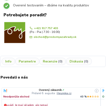
Overené testovaním – dbáme na kvalitu produktov
Potrebujete poradiť?
+421 917 757 403
(Po - Pia | 7:30 - 16:00)
obchod@predomyazahrady.sk
Info
Parametre
Recenzie
0
Diskusia
0
Povedali o nás
Overený zákazník
✓
i
Pridané 6. augusta
·
Heureka.cz
Neodporúča obchod
40 %
★★☆☆☆
Od
uvádí, že mají skladem, ale nemají
−