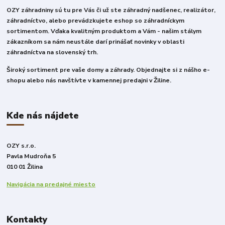
OZY záhradniny sú tu pre Vás či už ste záhradný nadšenec, realizátor,
záhradníctvo, alebo prevádzkujete eshop so záhradníckym
sortimentom. Vďaka kvalitným produktom a Vám - našim stálym
zákazníkom sa nám neustále darí prinášať novinky v oblasti
záhradníctva na slovenský trh.
Široký sortiment pre vaše domy a záhrady. Objednajte si z nášho e-
shopu alebo nás navštívte v kamennej predajni v Žiline.
Kde nás nájdete
OZY s.r.o.
Pavla Mudroňa 5
010 01 Žilina
Navigácia na predajné miesto
Kontakty