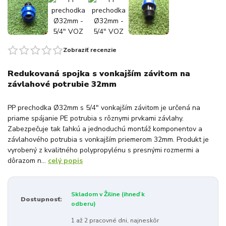
Zobraziť recenzie
Redukovaná spojka s vonkajším závitom na
závlahové potrubie 32mm
PP prechodka Ø32mm s 5/4" vonkajším závitom je určená na
priame spájanie PE potrubia s rôznymi prvkami závlahy.
Zabezpečuje tak ľahkú a jednoduchú montáž komponentov a
závlahového potrubia s vonkajším priemerom 32mm. Produkt je
vyrobený z kvalitného polypropylénu s presnými rozmermi a
dôrazom n...
celý popis
Skladom v Žiline (ihneď k
Dostupnosť:
odberu)
1 až 2 pracovné dni, najneskôr