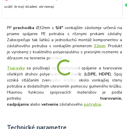
+
uvádí, že mají skladem, ale nemají
PP
prechodka
Ø32mm s
5/4"
vonkajším závitom
je určená na
priame spájanie PE potrubia s rôznymi prvkami závlahy.
Zabezpečuje tak ľahkú a jednoduchú montáž komponentov a
závlahového potrubia s vonkajším priemerom
32mm
. Produkt
je vyrobený z kvalitného polypropylénu s presnými rozmermi a
dôrazom na tesnenie potrubia.
Tvarovky
sa používajú na mechanické spájanie a tvarovanie
všetkých druhov polyetylénových hadíc (
LDPE, HDPE
). Spoj
vzniká stláčaním zverového krúžku okolo vonkajšej steny
potrubia a dodatočným utesnením pomocou gumeného krúžku.
Hlavnou funkciou spojovacích materiálov je podľa
potreby
tvarovanie,
nadpájanie
alebo
vetvenie
závlahového
potrubia
.