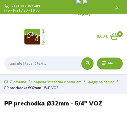
+421 917 757 403
(Po - Pia | 7:30 - 16:00)
0
0,00 €
Menu
Závlaha
Spojovací materiál k hadiciam
Spojky na hadice
PP prechodka Ø32mm - 5/4" VOZ
PP prechodka Ø32mm - 5/4" VOZ