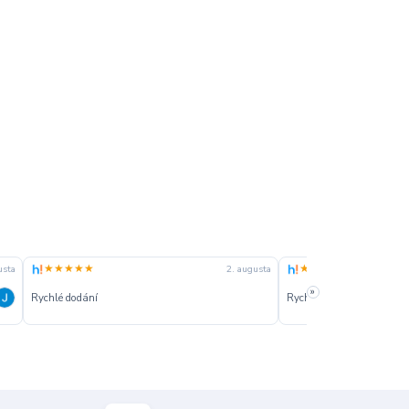
★★★★★
★★★★★
28. júla
26. júla
»
ziadna
zatiaľ som spokojn