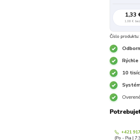
1,33 
1,08 €
be
Číslo produktu:
Odborn
Rýchle
10 tisí
Systémy
Overené
Potrebuje
+421 917
(Po - Pia | 7: