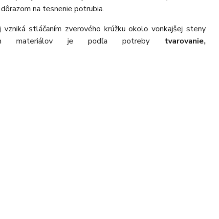
 dôrazom na tesnenie potrubia.
oj vzniká stláčaním zverového krúžku okolo vonkajšej steny
cích materiálov je podľa potreby
tvarovanie,