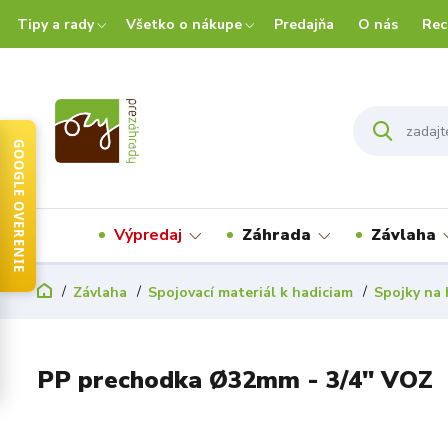
Tipy a rady
Všetko o nákupe
Predajňa
O nás
Rec
GOOGLE OVERENIE
Výpredaj
Záhrada
Závlaha
Závlaha
Spojovací materiál k hadiciam
Spojky na 
PP prechodka Ø32mm - 3/4" VOZ