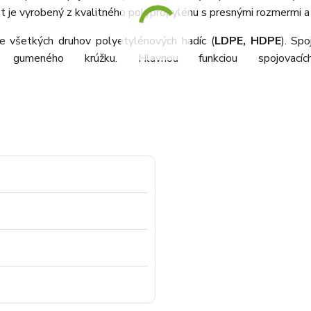
kt je vyrobený z kvalitného polypropylénu s presnými rozmermi a
ie všetkých druhov polyetylénových hadíc (
LDPE, HDPE
). Sp
 gumeného krúžku. Hlavnou funkciou spojova