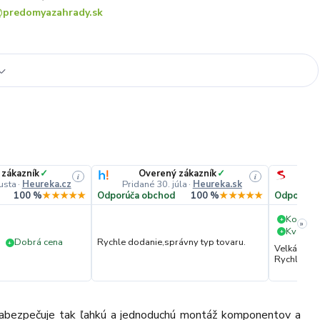
predomyazahrady.sk
 zákazník
✓
Overený zákazník
✓
i
i
usta
·
Heureka.cz
Pridané 30. júla
·
Heureka.sk
Pri
100 %
★★★★★
Odporúča obchod
100 %
★★★★★
Odporúča
Komuni
+
»
Kvalita 
+
Dobrá cena
Rychle dodanie,správny typ tovaru.
+
Velká vstř
Rychlé dod
. Zabezpečuje tak ľahkú a jednoduchú montáž komponentov a