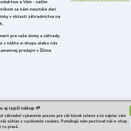
roduktom a Vám - našim
zníkom sa nám neustále darí
inky v oblasti záhradníctva na
h.
iment pre vaše domy a záhrady.
si z nášho e-shopu alebo nás
kamennej predajni v Žiline.
u aj lepší nákup 🌱
 záhradné vybavenie presne pre váš kúsok zelene a čo najviac vám
e váš súhlas s využívaním cookies. Pomáhajú nám pestovať náš e-shop
i to pravé.