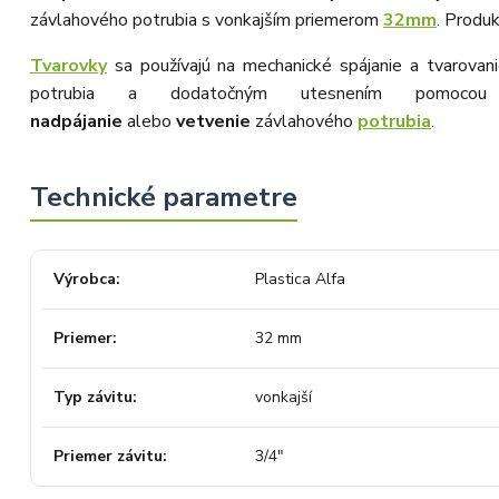
prověřovali jeho dostupnost přímo u
závlahového potrubia s vonkajším priemerom
32mm
. Produ
dodavatele. Jelikož zboží nebylo k
dispozici ani u něj, museli jsme
objednávku stornovat. O všem jsme
Tvarovky
sa používajú na mechanické spájanie a tvarovan
Vás obratem informovali a náležitě
se omluvili. Zakládáme si na férovém
potrubia a dodatočným utesnením pomocou
a rychlém jednání. O to více nás mrzí,
nadpájanie
alebo
vetvenie
závlahového
potrubia
.
že i přes naši okamžitou reakci,
osobní telefonát a maximální snahu
náš obchod nedoporučujete. Věříme,
že nám v budoucnu dáte příležitost
přesvědčit Vás o kvalitě našich
služeb. Tým OZY.market
Výrobca
Plastica Alfa
Priemer
32 mm
Typ závitu
vonkajší
Priemer závitu
3/4"