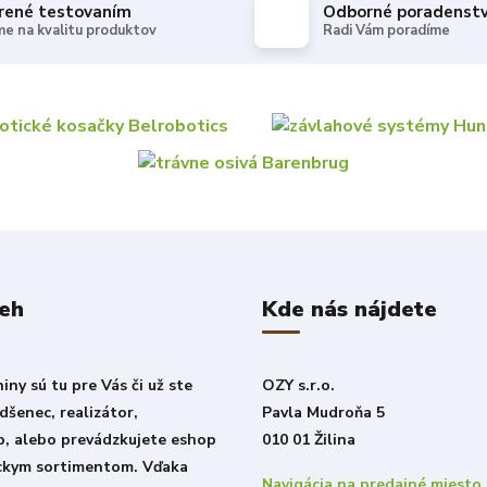
rené testovaním
Odborné poradenst
e na kvalitu produktov
Radi Vám poradíme
beh
Kde nás nájdete
ny sú tu pre Vás či už ste
OZY s.r.o.
šenec, realizátor,
Pavla Mudroňa 5
o, alebo prevádzkujete eshop
010 01 Žilina
ckym sortimentom. Vďaka
Navigácia na predajné miesto