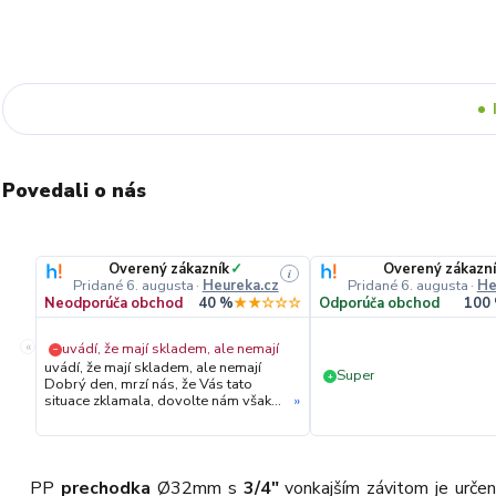
Povedali o nás
Overený zákazník
✓
Overený zákazn
i
Pridané 6. augusta
·
Heureka.cz
Pridané 6. augusta
·
He
Neodporúča obchod
40 %
★★☆☆☆
Odporúča obchod
100
«
uvádí, že mají skladem, ale nemají
−
uvádí, že mají skladem, ale nemají
Super
+
Dobrý den, mrzí nás, že Vás tato
situace zklamala, dovolte nám však
»
upřesnit průběh vyřízení Vaší
objednávky. Hned druhý den ráno
jsme Vás telefonicky kontaktovali,
vysvětlili situaci ohledně
neočekávaného výpadku zboží a ještě
PP
prechodka
Ø32mm s
3/4"
vonkajším závitom je urče