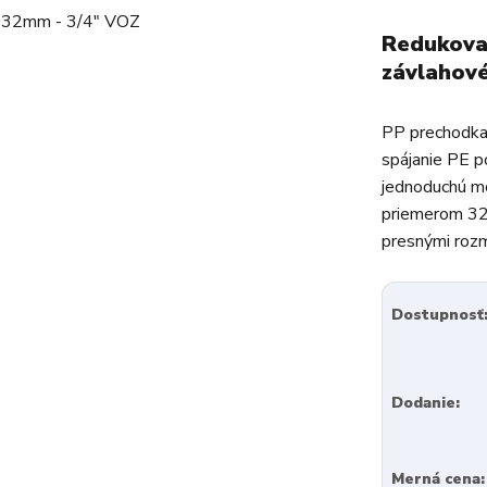
Redukovan
závlahov
PP prechodka
spájanie PE p
jednoduchú m
priemerom 32
presnými rozm
Dostupnosť
Dodanie:
Merná cena: