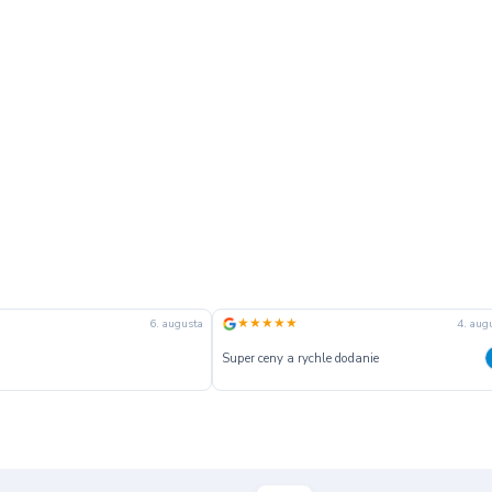
★★
★★★★★
28. júla
třícnost obchodu Komunikace Rychlé
Dobré
 Nic