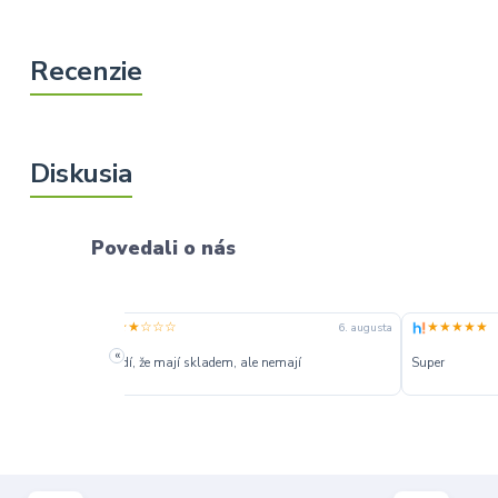
Povedali o nás
★★★★★
★★★
2. augusta
30. júla
Velká vs
«
Rychle dodanie,správny typ tovaru.
dodání —