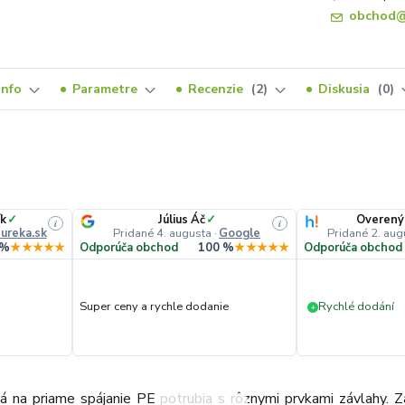
obchod@
Info
Parametre
Recenzie
2
Diskusia
0
ík
✓
Július Áč
✓
Overený
i
i
ureka.sk
Pridané 4. augusta
·
Google
Pridané 2. aug
 %
★★★★★
Odporúča obchod
100 %
★★★★★
Odporúča obchod
Super ceny a rychle dodanie
Rychlé dodání
+
ná na priame spájanie PE potrubia s rôznymi prvkami závlahy