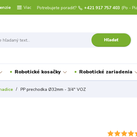
enzie
Viac
Potrebujete poradiť?
+421 917 757 403
(Po - Pi
Hľadať
Robotické kosačky
Robotické zariadenia
hadice
PP prechodka Ø32mm - 3/4" VOZ