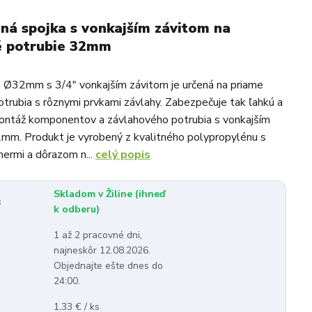
á spojka s vonkajším závitom na
é potrubie 32mm
 Ø32mm s 3/4" vonkajším závitom je určená na priame
otrubia s rôznymi prvkami závlahy. Zabezpečuje tak ľahkú a
ontáž komponentov a závlahového potrubia s vonkajším
mm. Produkt je vyrobený z kvalitného polypropylénu s
ermi a dôrazom n...
celý popis
Skladom v Žiline (ihneď
:
k odberu)
1 až 2 pracovné dni,
najneskôr 12.08.2026.
Objednajte ešte dnes do
24:00.
1,33 € / ks