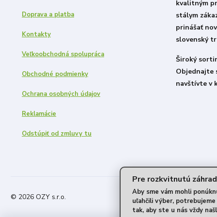
kvalitným p
Doprava a platba
stálym záka
prinášať nov
Kontakty
slovenský tr
Veľkoobchodná spolupráca
Široký sort
Objednajte 
Obchodné podmienky
navštívte v 
Ochrana osobných údajov
Reklamácie
Odstúpiť od zmluvy tu
Pre rozkvitnutú záhrad
Aby sme vám mohli ponúknuť
© 2026 OZY s.r.o.
uľahčili výber, potrebujem
tak, aby ste u nás vždy našl