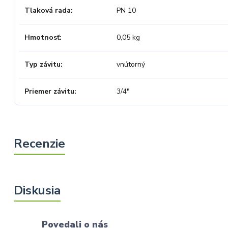
Tlaková rada
PN 10
Hmotnosť
0,05 kg
Typ závitu
vnútorný
Priemer závitu
3/4"
Povedali o nás