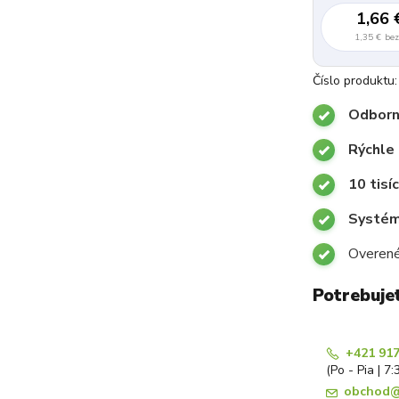
1,66 
1,35 €
be
Číslo produktu:
Odborn
Rýchle
10 tisí
Systémy
Overené
Potrebuje
+421 917
(Po - Pia | 7:
obchod@