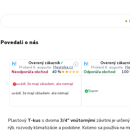
Povedali o nás
Overený zákazník
✓
Overený zákazn
i
Pridané 6. augusta
·
Heureka.cz
Pridané 6. augusta
·
He
Neodporúča obchod
40 %
★★☆☆☆
Odporúča obchod
100
«
uvádí, že mají skladem, ale nemají
−
Super
+
uvádí, že mají skladem, ale nemají
Plastový
T-kus
s dvoma
3/4" vnútornými
závitmi je určen
rýb, rozvody klimatizácie a podobne. Koleno sa používa na m