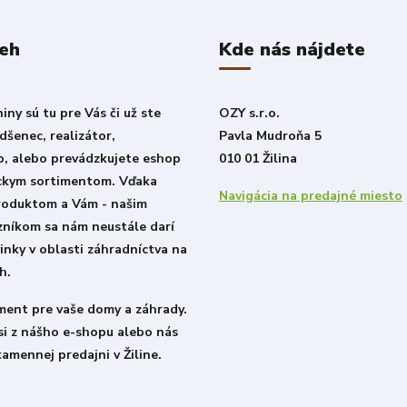
beh
Kde nás nájdete
ny sú tu pre Vás či už ste
OZY s.r.o.
šenec, realizátor,
Pavla Mudroňa 5
o, alebo prevádzkujete eshop
010 01 Žilina
ckym sortimentom. Vďaka
Navigácia na predajné miesto
roduktom a Vám - našim
zníkom sa nám neustále darí
inky v oblasti záhradníctva na
h.
iment pre vaše domy a záhrady.
si z nášho e-shopu alebo nás
kamennej predajni v Žiline.