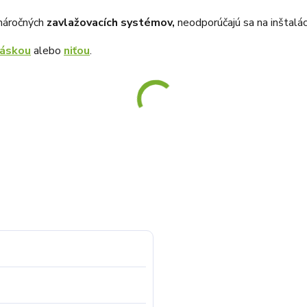
enáročných
zavlažovacích systémov,
neodporúčajú sa na inštalác
páskou
alebo
niťou
.