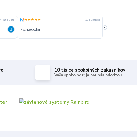
★★★★★
★★★★★
4. augusta
2. augusta
»
Rychlé dodání
Rychle dodanie,sprá
vo
10 tisíce spokojných zákazníkov
Vaša spokojnosť je pre nás prioritou