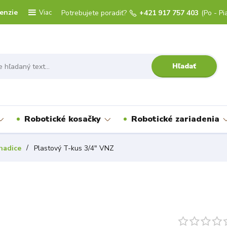
enzie
Viac
Potrebujete poradiť?
+421 917 757 403
(Po - Pi
Hľadať
Robotické kosačky
Robotické zariadenia
hadice
Plastový T-kus 3/4" VNZ