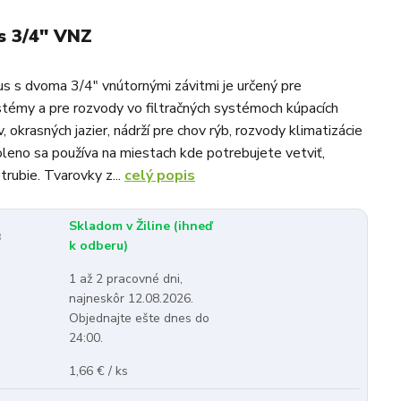
s 3/4" VNZ
s s dvoma 3/4" vnútornými závitmi je určený pre
témy a pre rozvody vo filtračných systémoch kúpacích
v, okrasných jazier, nádrží pre chov rýb, rozvody klimatizácie
leno sa používa na miestach kde potrebujete vetviť,
trubie. Tvarovky z...
celý popis
Skladom v Žiline (ihneď
:
k odberu)
1 až 2 pracovné dni,
najneskôr 12.08.2026.
Objednajte ešte dnes do
24:00.
1,66 € / ks