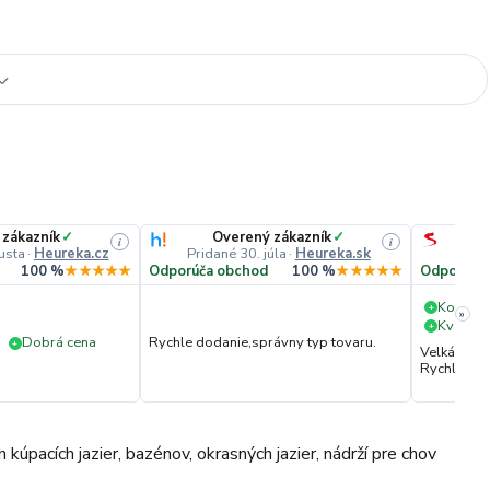
 zákazník
✓
Overený zákazník
✓
i
i
usta
·
Heureka.cz
Pridané 30. júla
·
Heureka.sk
Pri
100 %
★★★★★
Odporúča obchod
100 %
★★★★★
Odporúča
Komuni
+
»
Kvalita 
+
Dobrá cena
Rychle dodanie,správny typ tovaru.
+
Velká vstř
Rychlé dod
kúpacích jazier, bazénov, okrasných jazier, nádrží pre chov