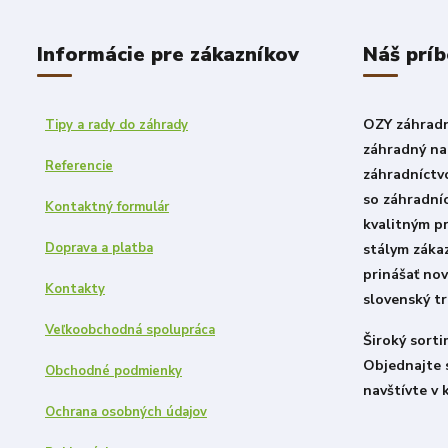
Informácie pre zákazníkov
Náš prí
OZY záhradni
Tipy a rady do záhrady
záhradný nad
Referencie
záhradníctv
so záhradní
Kontaktný formulár
kvalitným p
Doprava a platba
stálym záka
prinášať nov
Kontakty
slovenský tr
Veľkoobchodná spolupráca
Široký sort
Objednajte 
Obchodné podmienky
navštívte v 
Ochrana osobných údajov