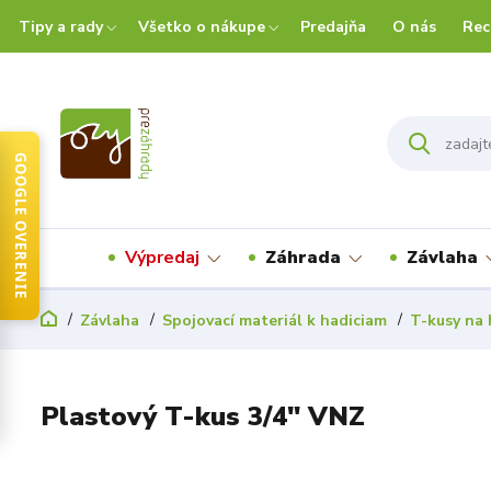
Tipy a rady
Všetko o nákupe
Predajňa
O nás
Rec
GOOGLE OVERENIE
Výpredaj
Záhrada
Závlaha
Závlaha
Spojovací materiál k hadiciam
T-kusy na 
Plastový T-kus 3/4" VNZ