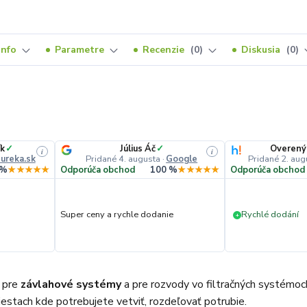
Info
Parametre
Recenzie
0
Diskusia
0
ík
✓
Július Áč
✓
Overený
i
i
ureka.sk
Pridané 4. augusta
·
Google
Pridané 2. aug
 %
★★★★★
Odporúča obchod
100 %
★★★★★
Odporúča obchod
Super ceny a rychle dodanie
Rychlé dodání
+
ý pre
závlahové systémy
a pre rozvody vo filtračných systémoch 
iestach kde potrebujete vetviť, rozdeľovať potrubie.