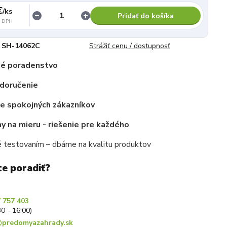
€
/
ks
Pridať do košíka
z DPH
SH-14062C
Strážiť cenu / dostupnosť
é poradenstvo
 doručenie
ce spokojných zákazníkov
 na mieru - riešenie pre každého
 testovaním – dbáme na kvalitu produktov
te poradiť?
 757 403
30 - 16:00)
predomyazahrady.sk