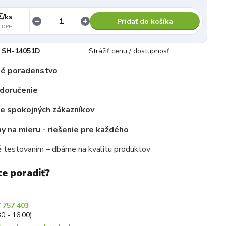
€
/
ks
Pridať do košíka
z DPH
SH-14051D
Strážiť cenu / dostupnosť
é poradenstvo
 doručenie
ce spokojných zákazníkov
 na mieru - riešenie pre každého
 testovaním – dbáme na kvalitu produktov
te poradiť?
 757 403
30 - 16:00)