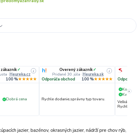
predomyazahrady.sk
 zákazník
✓
Overený zákazník
✓
i
i
usta
·
Heureka.cz
Pridané 30. júla
·
Heureka.sk
Pri
100 %
★★★★★
Odporúča obchod
100 %
★★★★★
Odporúča
Komuni
+
»
Kvalita 
+
Dobrá cena
Rychle dodanie,správny typ tovaru.
+
Velká vstř
Rychlé dod
acích jazier, bazénov, okrasných jazier, nádrží pre chov rýb,