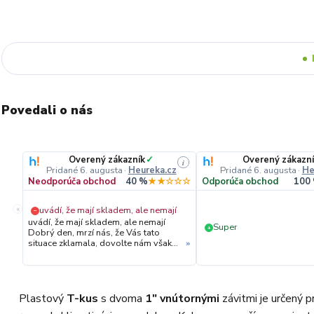
Povedali o nás
Overený zákazník
✓
Overený zákazn
i
Pridané 6. augusta
·
Heureka.cz
Pridané 6. augusta
·
He
Neodporúča obchod
40 %
★★☆☆☆
Odporúča obchod
100
«
uvádí, že mají skladem, ale nemají
−
uvádí, že mají skladem, ale nemají
Super
+
Dobrý den, mrzí nás, že Vás tato
situace zklamala, dovolte nám však
»
upřesnit průběh vyřízení Vaší
objednávky. Hned druhý den ráno
jsme Vás telefonicky kontaktovali,
vysvětlili situaci ohledně
neočekávaného výpadku zboží a ještě
Plastový
T-kus
s dvoma
1" vnútornými
závitmi je určený 
prověřovali jeho dostupnost přímo u