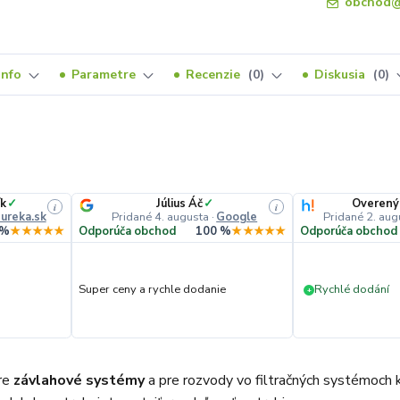
obchod@
Info
Parametre
Recenzie
0
Diskusia
0
ík
✓
Július Áč
✓
Overený
i
i
ureka.sk
Pridané 4. augusta
·
Google
Pridané 2. aug
 %
★★★★★
Odporúča obchod
100 %
★★★★★
Odporúča obchod
Super ceny a rychle dodanie
Rychlé dodání
+
pre
závlahové systémy
a pre rozvody vo filtračných systémoch kúp