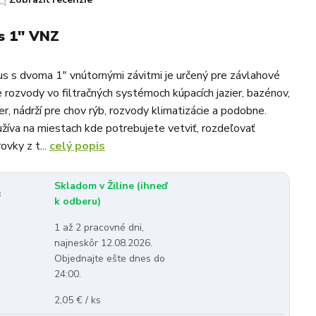
s 1" VNZ
s s dvoma 1" vnútornými závitmi je určený pre závlahové
 rozvody vo filtračných systémoch kúpacích jazier, bazénov,
er, nádrží pre chov rýb, rozvody klimatizácie a podobne.
žíva na miestach kde potrebujete vetviť, rozdeľovať
ovky z t...
celý popis
Skladom v Žiline (ihneď
:
k odberu)
1 až 2 pracovné dni,
najneskôr 12.08.2026.
Objednajte ešte dnes do
24:00.
2,05 € / ks