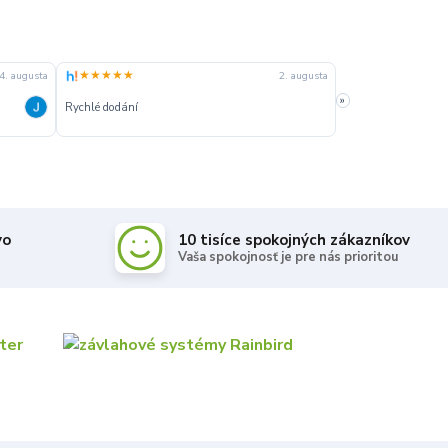
★★★★★
★★★★★
4. augusta
2. augusta
»
Rychlé dodání
Rychle dodanie,sprá
vo
10 tisíce spokojných zákazníkov
Vaša spokojnosť je pre nás prioritou