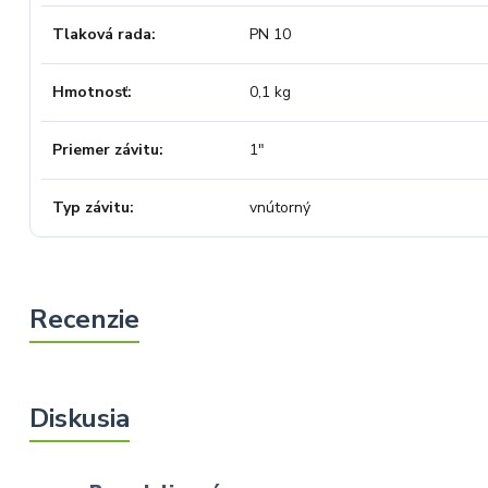
Tlaková rada
PN 10
Hmotnosť
0,1 kg
Priemer závitu
1"
Typ závitu
vnútorný