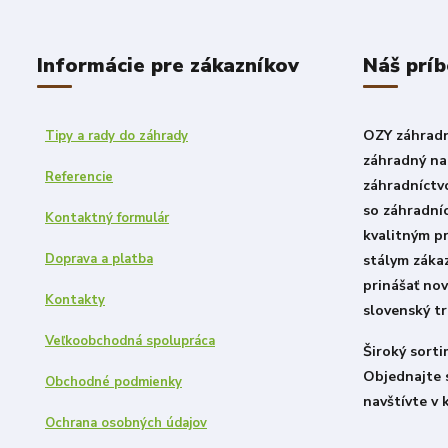
Informácie pre zákazníkov
Náš prí
OZY záhradni
Tipy a rady do záhrady
záhradný nad
Referencie
záhradníctv
so záhradní
Kontaktný formulár
kvalitným p
Doprava a platba
stálym záka
prinášať nov
Kontakty
slovenský tr
Veľkoobchodná spolupráca
Široký sort
Objednajte 
Obchodné podmienky
navštívte v 
Ochrana osobných údajov