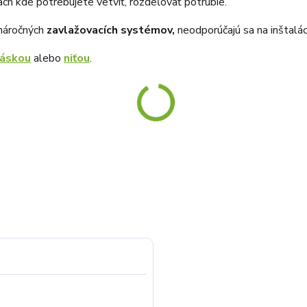
ch kde potrebujete vetviť, rozdeľovať potrubie.
enáročných
zavlažovacích systémov,
neodporúčajú sa na inštalác
páskou
alebo
niťou
.