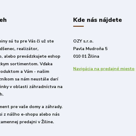
beh
Kde nás nájdete
ny sú tu pre Vás či už ste
OZY s.r.o.
šenec, realizátor,
Pavla Mudroňa 5
o, alebo prevádzkujete eshop
010 01 Žilina
ckym sortimentom. Vďaka
Navigácia na predajné miesto
roduktom a Vám - našim
zníkom sa nám neustále darí
inky v oblasti záhradníctva na
h.
iment pre vaše domy a záhrady.
si z nášho e-shopu alebo nás
kamennej predajni v Žiline.