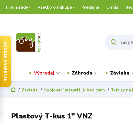
Tipy a rady
Všetko o nákupe
Predajňa
O nás
Rec
GOOGLE OVERENIE
Výpredaj
Záhrada
Závlaha
Závlaha
Spojovací materiál k hadiciam
T-kusy na 
Plastový T-kus 1" VNZ