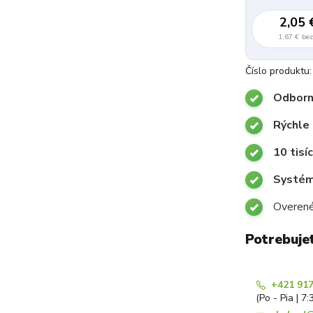
2,05 
1,67 €
be
Číslo produktu:
Odborn
Rýchle
10 tisí
Systémy
Overené
Potrebuje
+421 917
(Po - Pia | 7: