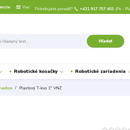
enzie
Viac
Potrebujete poradiť?
+421 917 757 403
(Po - Pi
Hľadať
Robotické kosačky
Robotické zariadenia
hadice
Plastový T-kus 1" VNZ