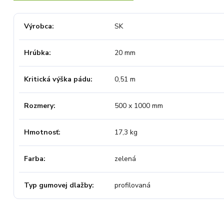
Výrobca
SK
Hrúbka
20 mm
Kritická výška pádu
0,51 m
Rozmery
500 x 1000 mm
Hmotnosť
17,3 kg
Farba
zelená
Typ gumovej dlažby
profilovaná