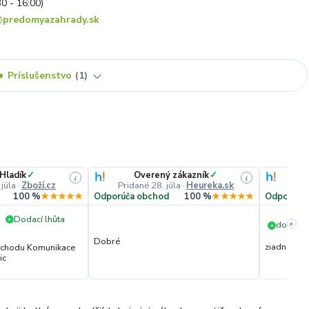
30 - 16:00)
predomyazahrady.sk
Príslušenstvo
1
 Hladík
✓
Overený zákazník
✓
i
i
 júla
·
Zboží.cz
Pridané 28. júla
·
Heureka.sk
Prida
100 %
★★★★★
Odporúča obchod
100 %
★★★★★
Odporúča
Dodací lhůta
+
»
dorucen
+
Dobré
ziadna
obchodu Komunikace
ic