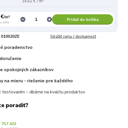
34,62 € / m²
 €
/
m²
Pridať do košíka
ez DPH
010020ZE
Strážiť cenu / dostupnosť
é poradenstvo
 doručenie
ce spokojných zákazníkov
 na mieru - riešenie pre každého
 testovaním – dbáme na kvalitu produktov
te poradiť?
 757 403