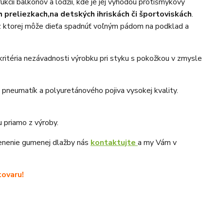
cii balkónov a lodžií, kde je jej výhodou protišmykový
 preliezkach,
na detských ihriskách či športoviskách
.
z ktorej môže dieťa spadnúť voľným pádom na podklad a
kritéria nezávadnosti výrobku pri styku s pokožkou v zmysle
pneumatík a polyuretánového pojiva vysokej kvality.
 priamo z výroby.
cenenie gumenej dlažby nás
kontaktujte
a my Vám v
ovaru!