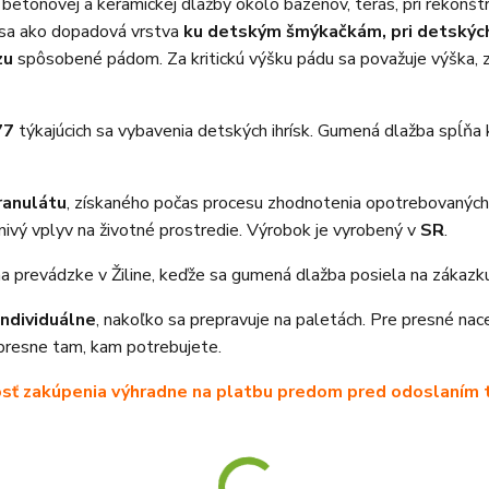
tónovej a keramickej dlažby okolo bazénov, terás, pri rekonštruk
a sa ako dopadová vrstva
ku detským šmýkačkám, pri detských
zu
spôsobené pádom. Za kritickú výšku pádu sa považuje výška, 
77
týkajúcich sa vybavenia detských ihrísk. Gumená dlažba spĺňa 
ranulátu
, získaného počas procesu zhodnotenia opotrebovaných 
nivý vplyv na životné prostredie. Výrobok je vyrobený v
SR
.
 prevádzke v Žiline, keďže sa gumená dlažba posiela na zákazku
individuálne
, nakoľko sa prepravuje na paletách. Pre presné na
presne tam, kam potrebujete.
sť zakúpenia výhradne na platbu predom pred odoslaním t