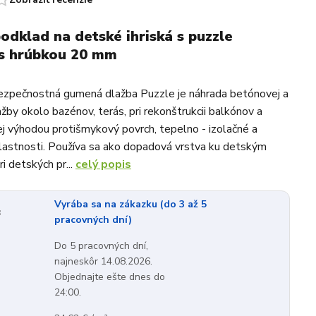
dklad na detské ihriská s puzzle
 s hrúbkou 20 mm
ezpečnostná gumená dlažba Puzzle je náhrada betónovej a
žby okolo bazénov, terás, pri rekonštrukcii balkónov a
 jej výhodou protišmykový povrch, tepelno - izolačné a
vlastnosti. Používa sa ako dopadová vrstva ku detským
i detských pr...
celý popis
Vyrába sa na zákazku (do 3 až 5
:
pracovných dní)
Do 5 pracovných dní,
najneskôr 14.08.2026.
Objednajte ešte dnes do
24:00.