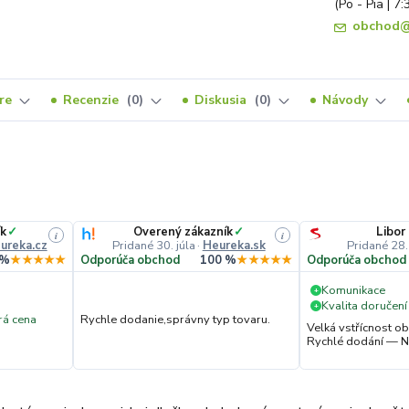
(Po - Pia | 7:
obchod@
re
Recenzie
0
Diskusia
0
Návody
ík
✓
Overený zákazník
✓
Libor
i
i
ureka.cz
Pridané 30. júla
·
Heureka.sk
Pridané 28.
 %
★★★★★
Odporúča obchod
100 %
★★★★★
Odporúča obchod
Komunikace
+
Kvalita doručení
+
á cena
Rychle dodanie,správny typ tovaru.
Velká vstřícnost 
Rychlé dodání — N