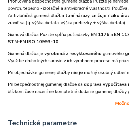
Profilovaná bezpečnostná gumená dlažba Puzzle je náhrada be
povrch, tepelno - izolačné a antivibračné vlastnosti. Použív
Antivibračná gumená dlažba
tlmí nárazy
,
znižuje riziko úra
zraniť sa (tj. výška dieťaťa, výška preliezky + výška dieťaťa).
Gumová dlažba Puzzle spĺňa požiadavky
EN 1176
a
EN 11
STN-EN ISO 10993-10.
Gumená dlažba je
vyrobená z recyklovaného
gumového
g
Využitie druhotných surovín v ich výrobnom procese má priaz
Pri objednávke gumenej dlažby
nie je
možný osobný odber na
Pri bezpečnostnej gumenej dlažbe sa
doprava vypočítava 
blízkom čase naceníme kompletné dodanie gumenej dlažby 
Možno