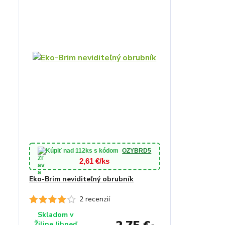
Kúpiť nad
112ks
s kódom
OZYBRD5
2,61 €/ks
Eko-Brim neviditeľný obrubník
2 recenzií
Skladom v
Žiline (ihneď