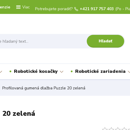
enzie
Viac
Potrebujete poradiť?
+421 917 757 403
(Po - Pi
Hľadať
Robotické kosačky
Robotické zariadenia
Profilovaná gumená dlažba Puzzle 20 zelená
 20 zelená