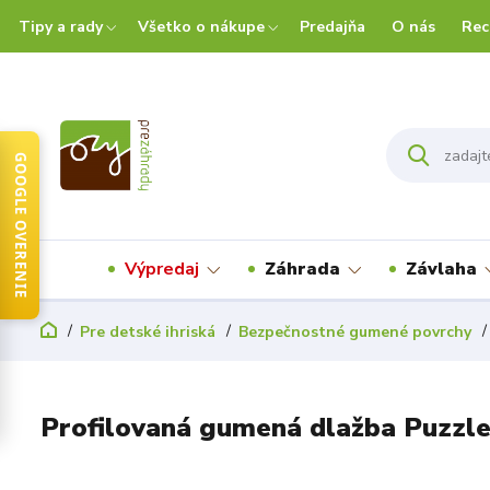
Tipy a rady
Všetko o nákupe
Predajňa
O nás
Rec
GOOGLE OVERENIE
Výpredaj
Záhrada
Závlaha
Pre detské ihriská
Bezpečnostné gumené povrchy
Profilovaná gumená dlažba Puzzle