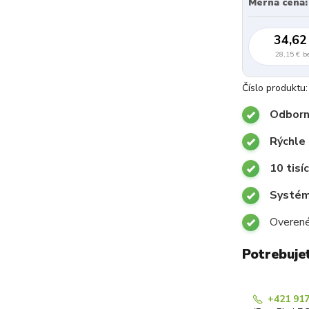
Merná cena:
34,62
28,15 €
b
Číslo produktu:
Odborn
Rýchle
10 tisí
Systémy
Overené
Potrebuje
+421 917