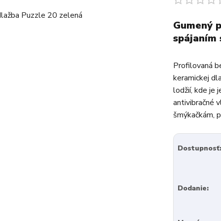
Gumený po
spájaním
Profilovaná b
keramickej dla
lodžií, kde je
antivibračné 
šmýkačkám, pr
Dostupnosť
Dodanie: