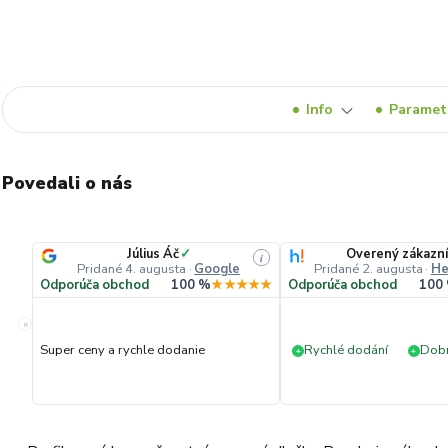
Info
Paramet
Povedali o nás
Július Áč
✓
Overený zákazn
i
Pridané 4. augusta
·
Google
Pridané 2. augusta
·
He
Odporúča obchod
100 %
★★★★★
Odporúča obchod
100
«
Super ceny a rychle dodanie
Rychlé dodání
Dobr
+
+