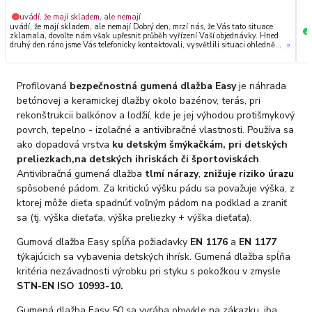
uvádí, že mají skladem, ale nemají
−
uvádí, že mají skladem, ale nemají Dobrý den, mrzí nás, že Vás tato situace
+
zklamala, dovolte nám však upřesnit průběh vyřízení Vaší objednávky. Hned
druhý den ráno jsme Vás telefonicky kontaktovali, vysvětlili situaci ohledně
»
neočekávaného výpadku zboží a ještě prověřovali jeho dostupnost přímo u
dodavatele. Jelikož zboží nebylo k dispozici ani u něj, museli jsme objednávku
stornovat. O všem jsme Vás obratem informovali a náležitě se omluvili.
Zakládáme si na férovém a rychlém jednání. O to více nás mrzí, že i přes naši
Profilovaná
bezpečnostná gumená dlažba Easy
je náhrada
okamžitou reakci, osobní telefonát a maximální snahu náš obchod
nedoporučujete. Věříme, že nám v budoucnu dáte příležitost přesvědčit Vás o
betónovej a keramickej dlažby okolo bazénov, terás, pri
kvalitě našich služeb. Tým OZY.market
rekonštrukcii balkónov a lodžií, kde je jej výhodou protišmykový
povrch, tepelno - izolačné a antivibračné vlastnosti. Používa sa
ako dopadová vrstva
ku detským šmýkačkám, pri detských
preliezkach,
na detských ihriskách či športoviskách
.
Antivibračná gumená dlažba
tlmí nárazy
,
znižuje riziko úrazu
spôsobené pádom. Za kritickú výšku pádu sa považuje výška, z
ktorej môže dieťa spadnúť voľným pádom na podklad a zraniť
sa (tj. výška dieťaťa, výška preliezky + výška dieťaťa).
Gumová dlažba Easy spĺňa požiadavky
EN 1176
a
EN 1177
týkajúcich sa vybavenia detských ihrísk. Gumená dlažba spĺňa
kritéria nezávadnosti výrobku pri styku s pokožkou v zmysle
STN-EN ISO 10993-10.
Gumená dlažba Easy 50 sa vyrába obvykle na zákazku, iba