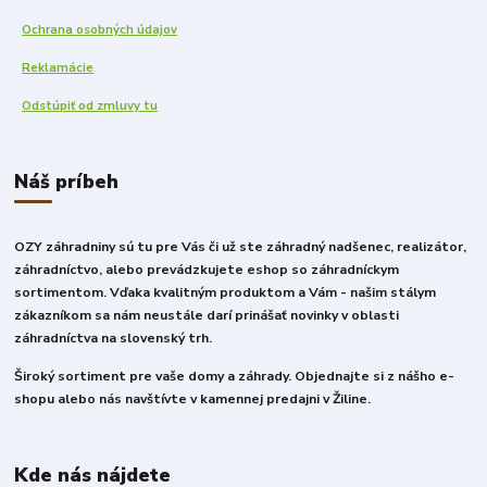
Ochrana osobných údajov
Reklamácie
Odstúpiť od zmluvy tu
Náš príbeh
OZY záhradniny sú tu pre Vás či už ste záhradný nadšenec, realizátor,
záhradníctvo, alebo prevádzkujete eshop so záhradníckym
sortimentom. Vďaka kvalitným produktom a Vám - našim stálym
zákazníkom sa nám neustále darí prinášať novinky v oblasti
záhradníctva na slovenský trh.
Široký sortiment pre vaše domy a záhrady. Objednajte si z nášho e-
shopu alebo nás navštívte v kamennej predajni v Žiline.
Kde nás nájdete