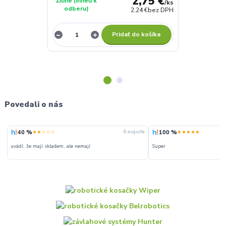
2,75 €
Žiline (ihneď k
Žiline (ihneď 
/
ks
odberu)
odberu)
2,24 €
bez DPH
Pridať do košíka
Povedali o nás
40 %
100 %
★★☆☆☆
★★★★★
6. augusta
uvádí, že mají skladem, ale nemají
Super