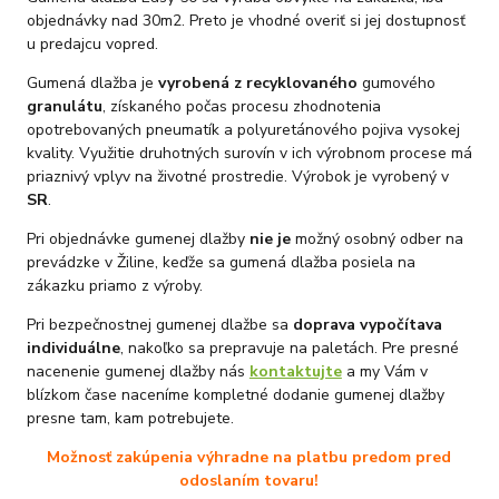
objednávky nad 30m2. Preto je vhodné overiť si jej dostupnosť
u predajcu vopred.
Gumená dlažba je
vyrobená z recyklovaného
gumového
granulátu
, získaného počas procesu zhodnotenia
opotrebovaných pneumatík a polyuretánového pojiva vysokej
kvality. Využitie druhotných surovín v ich výrobnom procese má
priaznivý vplyv na životné prostredie. Výrobok je vyrobený v
SR
.
Pri objednávke gumenej dlažby
nie je
možný osobný odber na
prevádzke v Žiline, keďže sa gumená dlažba posiela na
zákazku priamo z výroby.
Pri bezpečnostnej gumenej dlažbe sa
doprava vypočítava
individuálne
, nakoľko sa prepravuje na paletách. Pre presné
nacenenie gumenej dlažby nás
kontaktujte
a my Vám v
blízkom čase naceníme kompletné dodanie gumenej dlažby
presne tam, kam potrebujete.
Možnosť zakúpenia výhradne na platbu predom pred
odoslaním tovaru!