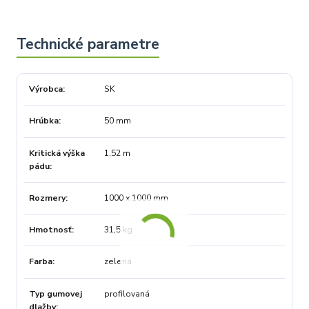
Výrobca
SK
Hrúbka
50 mm
Kritická výška
1,52 m
pádu
Rozmery
1000 x 1000 mm
Hmotnosť
31,5 kg
Farba
zelená
Typ gumovej
profilovaná
dlažby