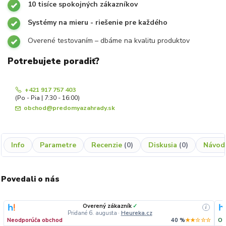
10 tisíce spokojných zákazníkov
Systémy na mieru - riešenie pre každého
Overené testovaním – dbáme na kvalitu produktov
Potrebujete poradiť?
+421 917 757 403
(Po - Pia | 7:30 - 16:00)
obchod@predomyazahrady.sk
Info
Parametre
Recenzie
0
Diskusia
0
Návod
Povedali o nás
Overený zákazník
✓
i
Pridané 6. augusta
·
Heureka.cz
Neodporúča obchod
40 %
★★☆☆☆
Od