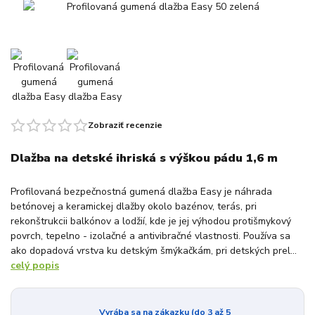
Zobraziť recenzie
Dlažba na detské ihriská s výškou pádu 1,6 m
Profilovaná bezpečnostná gumená dlažba Easy je náhrada
betónovej a keramickej dlažby okolo bazénov, terás, pri
rekonštrukcii balkónov a lodžií, kde je jej výhodou protišmykový
povrch, tepelno - izolačné a antivibračné vlastnosti. Používa sa
ako dopadová vrstva ku detským šmýkačkám, pri detských prel...
celý popis
Vyrába sa na zákazku (do 3 až 5