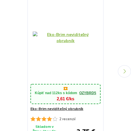
Zatrávňovacia
parkovanie Gr
Kúpiť nad
112ks
s kódom
OZYBRD5
2x15m | 30m2 
2,61 €/ks
Eko-Brim neviditeľný obrubník
2 recenzií
Skladom v
Skladom v