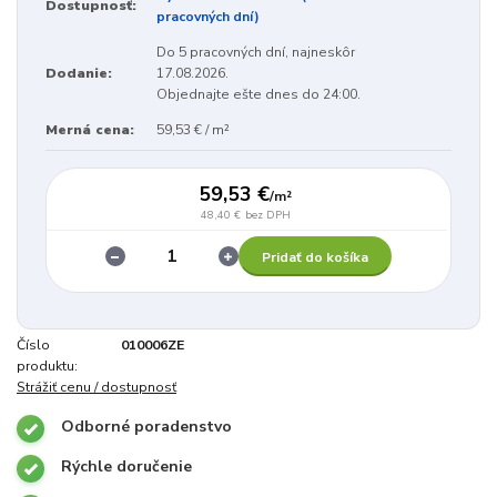
Dostupnosť:
pracovných dní)
Do 5 pracovných dní, najneskôr
Dodanie:
17.08.2026.
Objednajte ešte dnes do 24:00.
Merná cena:
59,53 € / m²
59,53 €
/
m²
48,40 €
bez DPH
Pridať do košíka
Číslo
010006ZE
produktu:
Strážiť cenu / dostupnosť
Odborné poradenstvo
Rýchle doručenie