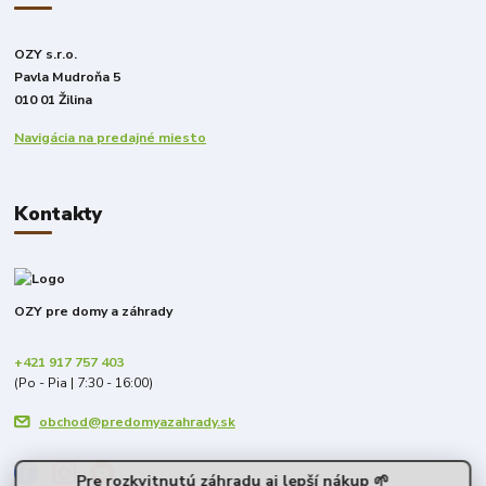
OZY s.r.o.
Pavla Mudroňa 5
010 01 Žilina
Navigácia na predajné miesto
Kontakty
OZY pre domy a záhrady
+421 917 757 403
(Po - Pia | 7:30 - 16:00)
obchod@predomyazahrady.sk
Pre rozkvitnutú záhradu aj lepší nákup 🌱