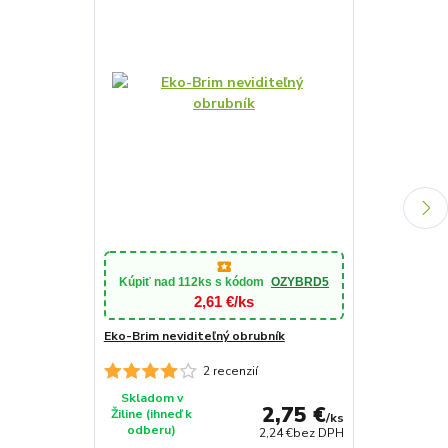
Prírodné hno
25kg
Kúpiť nad
112ks
s kódom
OZYBRD5
2,61 €/ks
Eko-Brim neviditeľný obrubník
2 recenzií
Skladom v
2,75 €
Žiline (ihneď k
Momentáln
/
ks
odberu)
2,24 €
bez DPH
nedostupn