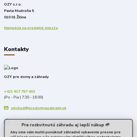
OZY s.r.o.
Pavla Mudroňa 5
010 01 Žilina
Navigácia na predajné miesto
Kontakty
OZY pre domy a záhrady
+421 917 757 403
(Po - Pia | 7:30 - 16:00)
obchod@predomyazahrady.sk
Pre rozkvitnutú záhradu aj lepší nákup 🌱
Aby sme vám mohli ponúknuť záhradné vybavenie presne pre