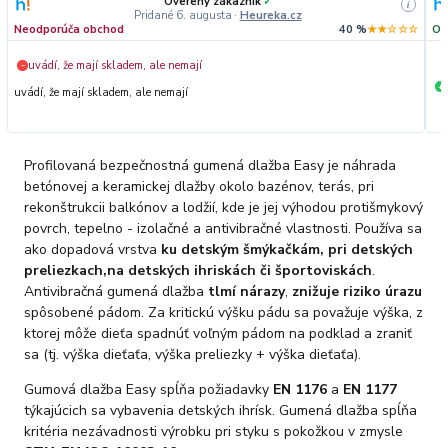
Overený zákazník
✓
i
Pridané 6. augusta
·
Heureka.cz
Neodporúča obchod
40 %
★★☆☆☆
Od
uvádí, že mají skladem, ale nemají
−
+
uvádí, že mají skladem, ale nemají
Profilovaná bezpečnostná gumená dlažba Easy je náhrada
betónovej a keramickej dlažby okolo bazénov, terás, pri
rekonštrukcii balkónov a lodžií, kde je jej výhodou protišmykový
povrch, tepelno - izolačné a antivibračné vlastnosti. Používa sa
ako dopadová vrstva
ku detským šmýkačkám, pri detských
preliezkach,
na detských ihriskách či športoviskách
.
Antivibračná gumená dlažba
tlmí nárazy
,
znižuje riziko úrazu
spôsobené pádom. Za kritickú výšku pádu sa považuje výška, z
ktorej môže dieťa spadnúť voľným pádom na podklad a zraniť
sa (tj. výška dieťaťa, výška preliezky + výška dieťaťa).
Gumová dlažba Easy spĺňa požiadavky
EN 1176
a
EN 1177
týkajúcich sa vybavenia detských ihrísk. Gumená dlažba spĺňa
kritéria nezávadnosti výrobku pri styku s pokožkou v zmysle