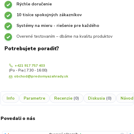
Rýchle doručenie
10 tisíce spokojných zákazníkov
Systémy na mieru - riešenie pre každého
Overené testovaním – dbáme na kvalitu produktov
Potrebujete poradiť?
+421 917 757 403
(Po - Pia | 7:30 - 16:00)
obchod@predomyazahrady.sk
Info
Parametre
Recenzie
0
Diskusia
0
Návod
Povedali o nás