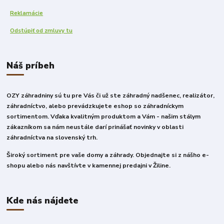
Reklamácie
Odstúpiť od zmluvy tu
Náš príbeh
OZY záhradniny sú tu pre Vás či už ste záhradný nadšenec, realizátor,
záhradníctvo, alebo prevádzkujete eshop so záhradníckym
sortimentom. Vďaka kvalitným produktom a Vám - našim stálym
zákazníkom sa nám neustále darí prinášať novinky v oblasti
záhradníctva na slovenský trh.
Široký sortiment pre vaše domy a záhrady. Objednajte si z nášho e-
shopu alebo nás navštívte v kamennej predajni v Žiline.
Kde nás nájdete