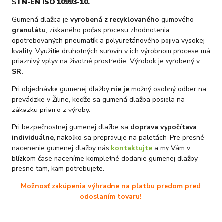
S
TN-EN ISO 10993-10.
Gumená dlažba je
vyrobená z recyklovaného
gumového
granulátu
, získaného počas procesu zhodnotenia
opotrebovaných pneumatík a polyuretánového pojiva vysokej
kvality. Využitie druhotných surovín v ich výrobnom procese má
priaznivý vplyv na životné prostredie. Výrobok je vyrobený v
SR.
Pri objednávke gumenej dlažby
nie je
možný osobný odber na
prevádzke v Žiline, keďže sa gumená dlažba posiela na
zákazku priamo z výroby.
Pri bezpečnostnej gumenej dlažbe sa
doprava vypočítava
individuálne
, nakoľko sa prepravuje na paletách. Pre presné
nacenenie gumenej dlažby nás
kontaktujte
a my Vám v
blízkom čase naceníme kompletné dodanie gumenej dlažby
presne tam, kam potrebujete.
Možnosť zakúpenia výhradne na platbu predom pred
odoslaním tovaru!