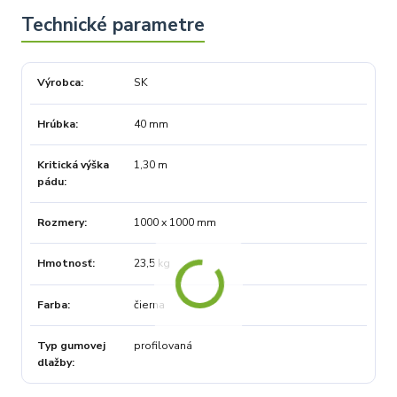
Výrobca
SK
Hrúbka
40 mm
Kritická výška
1,30 m
pádu
Rozmery
1000 x 1000 mm
Hmotnosť
23,5 kg
Farba
čierna
Typ gumovej
profilovaná
dlažby