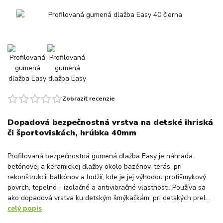
Zobraziť recenzie
Dopadová bezpečnostná vrstva na detské ihriská
či športoviskách, hrúbka 40mm
Profilovaná bezpečnostná gumená dlažba Easy je náhrada
betónovej a keramickej dlažby okolo bazénov, terás, pri
rekonštrukcii balkónov a lodžií, kde je jej výhodou protišmykový
povrch, tepelno - izolačné a antivibračné vlastnosti. Používa sa
ako dopadová vrstva ku detským šmýkačkám, pri detských prel...
celý popis