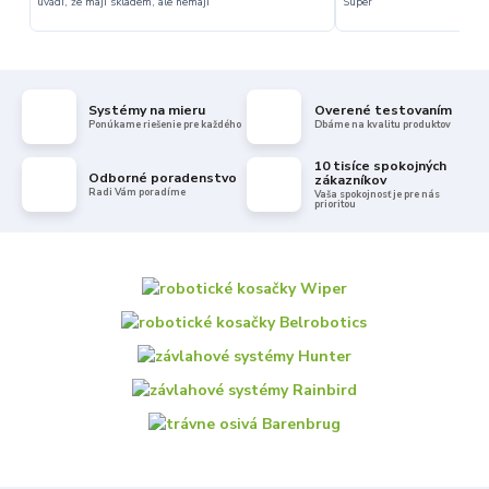
uvádí, že mají skladem, ale nemají
Super
Systémy na mieru
Overené testovaním
Ponúkame riešenie pre každého
Dbáme na kvalitu produktov
10 tisíce spokojných
Odborné poradenstvo
zákazníkov
Radi Vám poradíme
Vaša spokojnosť je pre nás
prioritou