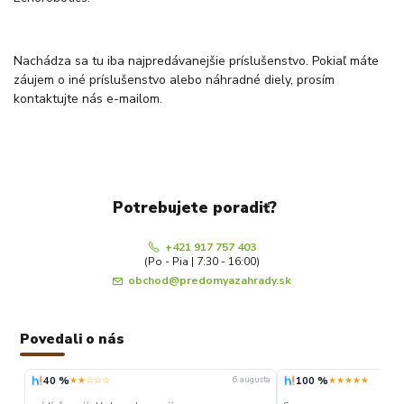
Nachádza sa tu iba najpredávanejšie príslušenstvo. Pokiaľ máte
záujem o iné príslušenstvo alebo náhradné diely, prosím
kontaktujte nás e-mailom.
Potrebujete poradiť?
+421 917 757 403
(Po - Pia | 7:30 - 16:00)
obchod@predomyazahrady.sk
Povedali o nás
40 %
100 %
★★☆☆☆
★★★★★
6. augusta