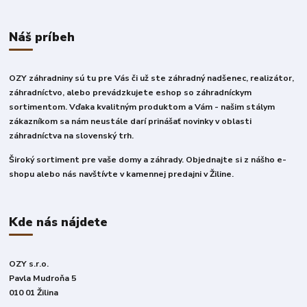
Náš príbeh
OZY záhradniny sú tu pre Vás či už ste záhradný nadšenec, realizátor,
záhradníctvo, alebo prevádzkujete eshop so záhradníckym
sortimentom. Vďaka kvalitným produktom a Vám - našim stálym
zákazníkom sa nám neustále darí prinášať novinky v oblasti
záhradníctva na slovenský trh.
Široký sortiment pre vaše domy a záhrady. Objednajte si z nášho e-
shopu alebo nás navštívte v kamennej predajni v Žiline.
Kde nás nájdete
OZY s.r.o.
Pavla Mudroňa 5
010 01 Žilina