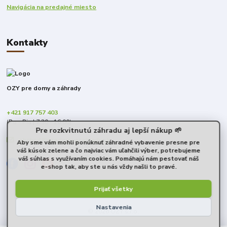
Navigácia na predajné miesto
Kontakty
OZY pre domy a záhrady
+421 917 757 403
(Po - Pia | 7:30 - 16:00)
Pre rozkvitnutú záhradu aj lepší nákup 🌱
obchod@predomyazahrady.sk
Aby sme vám mohli ponúknuť záhradné vybavenie presne pre
váš kúsok zelene a čo najviac vám uľahčili výber, potrebujeme
váš súhlas s využívaním cookies. Pomáhajú nám pestovať náš
e-shop tak, aby ste u nás vždy našli to pravé.
Prijať všetky
Nastavenia
© 2026 OZY s.r.o.