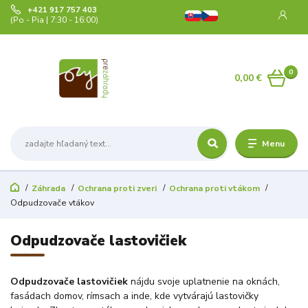
+421 917 757 403
(Po - Pia | 7:30 - 16:00)
0
0,00 €
Menu
Záhrada
Ochrana proti zveri
Ochrana proti vtákom
Odpudzovače vtákov
Odpudzovače lastovičiek
Odpudzovače lastovičiek
nájdu svoje uplatnenie na oknách,
fasádach domov, rímsach a inde, kde vytvárajú lastovičky