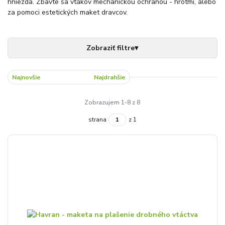
hniezda. Zbavte sa vtákov mechanickou ochranou - hrotmi, alebo
za pomoci estetických maket dravcov.
Najnovšie
Najlacnejšie
Najdrahšie
Zobrazujem 1-8 z 8
strana
z 1