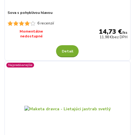
Sova s pohyblivou hlavou
6 recenzií
14,73 €
Momentálne
/
ks
nedostupné
11,98 €
bez DPH
Detail
Najpredávanejšie