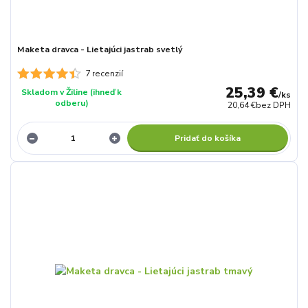
Maketa dravca - Lietajúci jastrab svetlý
7 recenzií
25,39 €
Skladom v Žiline (ihneď k
/
ks
odberu)
20,64 €
bez DPH
Pridať do košíka