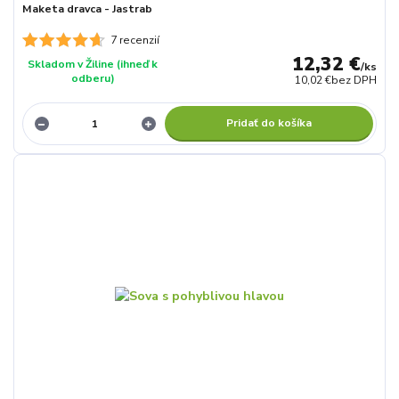
Maketa dravca - Jastrab
7 recenzií
12,32 €
Skladom v Žiline (ihneď k
/
ks
odberu)
10,02 €
bez DPH
Pridať do košíka