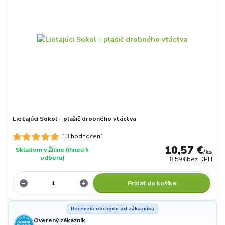
Lietajúci Sokol - plašič drobného vtáctva
13 hodnocení
10,57 €
Skladom v Žiline (ihneď k
/
ks
odberu)
8,59 €
bez DPH
Pridať do košíka
Recenzia obchodu od zákazníka
Overený zákazník