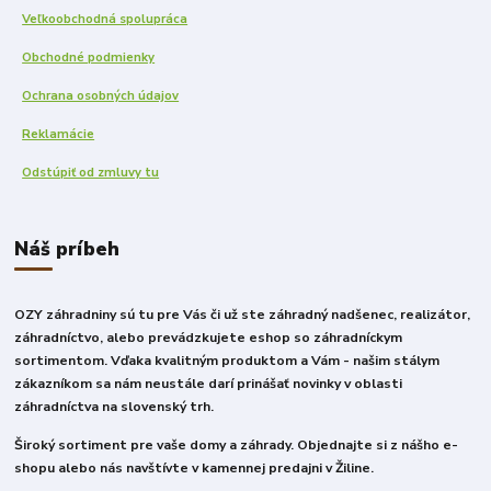
Veľkoobchodná spolupráca
Obchodné podmienky
Ochrana osobných údajov
Reklamácie
Odstúpiť od zmluvy tu
Náš príbeh
OZY záhradniny sú tu pre Vás či už ste záhradný nadšenec, realizátor,
záhradníctvo, alebo prevádzkujete eshop so záhradníckym
sortimentom. Vďaka kvalitným produktom a Vám - našim stálym
zákazníkom sa nám neustále darí prinášať novinky v oblasti
záhradníctva na slovenský trh.
Široký sortiment pre vaše domy a záhrady. Objednajte si z nášho e-
shopu alebo nás navštívte v kamennej predajni v Žiline.