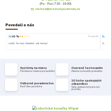
(Po - Pia | 7:30 - 16:00)
obchod@predomyazahrady.sk
Povedali o nás
40 %
100
★★☆☆☆
6. augusta
uvádí, že mají skladem, ale nemají
Super
Systémy na mieru
Overené testovaním
Ponúkame riešenie pre každého
Dbáme na kvalitu produktov
10 tisíce spokojných
Odborné poradenstvo
zákazníkov
Radi Vám poradíme
Vaša spokojnosť je pre nás
prioritou