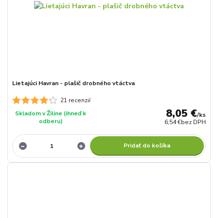
Lietajúci Havran - plašič drobného vtáctva
21 recenzií
8,05 €
Skladom v Žiline (ihneď k
/
ks
odberu)
6,54 €
bez DPH
Pridať do košíka