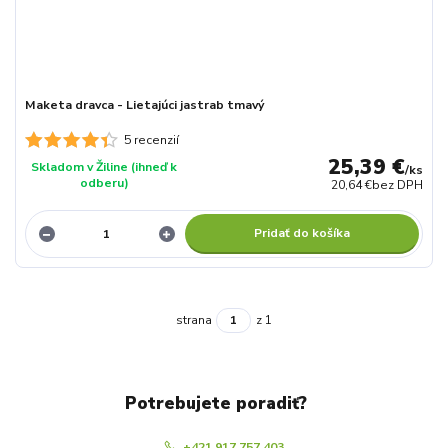
Maketa dravca - Lietajúci jastrab tmavý
5 recenzií
25,39 €
Skladom v Žiline (ihneď k
/
ks
odberu)
20,64 €
bez DPH
Pridať do košíka
strana
z 1
Potrebujete poradiť?
+421 917 757 403