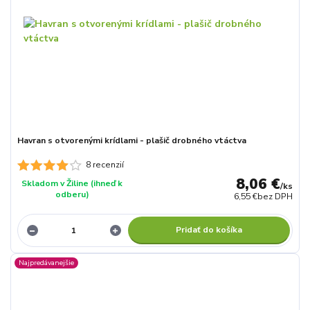
Havran s otvorenými krídlami - plašič drobného vtáctva
8 recenzií
8,06 €
Skladom v Žiline (ihneď k
/
ks
odberu)
6,55 €
bez DPH
Pridať do košíka
Najpredávanejšie