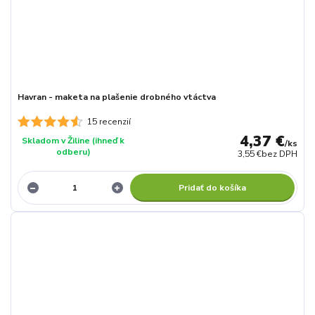
Havran - maketa na plašenie drobného vtáctva
15 recenzií
4,37 €
Skladom v Žiline (ihneď k
/
ks
odberu)
3,55 €
bez DPH
Pridať do košíka