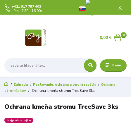
+421 917 757 403
(Po - Pia | 7:30 - 16:00)
0
0,00 €
Menu
Záhrada
Pestovanie, ochrana a opora rastlín
Ochrana
stromčekov
Ochrana kmeňa stromu TreeSave 3ks
Ochrana kmeňa stromu TreeSave 3ks
Najpredávanejšie