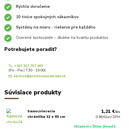
Rýchle doručenie
10 tisíce spokojných zákazníkov
Systémy na mieru - riešenie pre každého
Overené testovaním – dbáme na kvalitu produktov
Potrebujete poradiť?
+421 917 757 403
(Po - Pia | 7:30 - 16:00)
obchod@predomyazahrady.sk
Súvisiace produkty
1,21 €
Samozvieracia
/
ks
chránička 32 x 55 cm
0,98 €
bez DPH
Skladom v Žiline (ihneď k