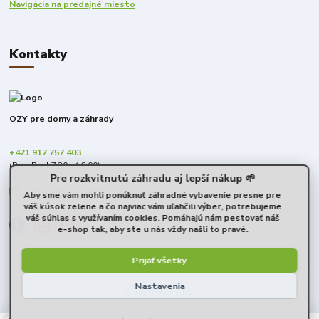
Navigácia na predajné miesto
Kontakty
OZY pre domy a záhrady
+421 917 757 403
(Po - Pia | 7:30 - 16:00)
Pre rozkvitnutú záhradu aj lepší nákup 🌱
obchod@predomyazahrady.sk
Aby sme vám mohli ponúknuť záhradné vybavenie presne pre
váš kúsok zelene a čo najviac vám uľahčili výber, potrebujeme
váš súhlas s využívaním cookies. Pomáhajú nám pestovať náš
e-shop tak, aby ste u nás vždy našli to pravé.
Prijať všetky
Nastavenia
© 2026 OZY s.r.o.
-
+