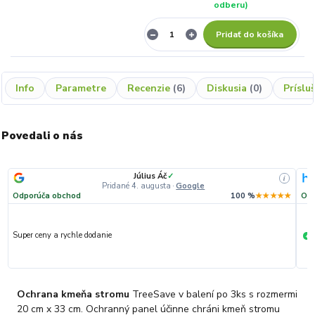
odberu)
Pridať do košíka
Info
Parametre
Recenzie
6
Diskusia
0
Príslu
Povedali o nás
Július Áč
✓
i
Pridané 4. augusta
·
Google
Odporúča obchod
100 %
★★★★★
Odp
Super ceny a rychle dodanie
R
+
Ochrana kmeňa stromu
TreeSave v balení po 3ks s rozmermi
20 cm x 33 cm. Ochranný panel účinne chráni kmeň stromu