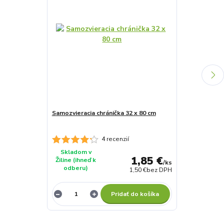
Samozvieracia chránička 32 x 80 cm
Kokosový kru
strom 800g/m
4 recenzií
Skladom v
Skladom v
1,85 €
Žiline (ihneď k
Žiline (ihneď 
/
ks
odberu)
odberu)
1,50 €
bez DPH
Pridať do košíka