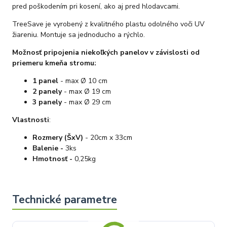
pred poškodením pri kosení, ako aj pred hlodavcami.
TreeSave je vyrobený z kvalitného plastu odolného voči UV
žiareniu. Montuje sa jednoducho a rýchlo.
Možnosť pripojenia niekoľkých panelov v závislosti od
priemeru kmeňa stromu:
1 panel
- max Ø 10 cm
2 panely
- max Ø 19 cm
3 panely
- max Ø 29 cm
Vlastnosti
:
Rozmery (ŠxV)
- 20cm x 33cm
Balenie -
3ks
Hmotnosť -
0,25kg