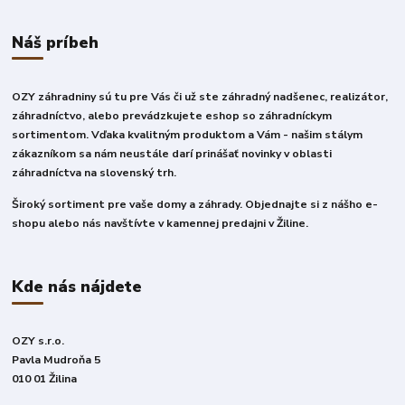
Náš príbeh
OZY záhradniny sú tu pre Vás či už ste záhradný nadšenec, realizátor,
záhradníctvo, alebo prevádzkujete eshop so záhradníckym
sortimentom. Vďaka kvalitným produktom a Vám - našim stálym
zákazníkom sa nám neustále darí prinášať novinky v oblasti
záhradníctva na slovenský trh.
Široký sortiment pre vaše domy a záhrady. Objednajte si z nášho e-
shopu alebo nás navštívte v kamennej predajni v Žiline.
Kde nás nájdete
OZY s.r.o.
Pavla Mudroňa 5
010 01 Žilina