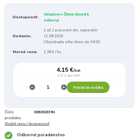
Skladom v Žiline (ihneď k
Dostupnosť:
odberu)
1 až 2 pracovné dni, najneskôr
Dodanie:
11.08.2026.
Objednajte ešte dnes do 24:00.
Merná cena:
1,38 € / ks
4,15 €
/
bal
3,37 €
bez DPH
Pridať do košíka
Číslo
006002EHN
produktu:
Strážiť cenu / dostupnosť
Odborné poradenstvo