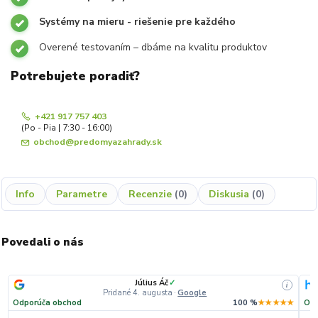
Systémy na mieru - riešenie pre každého
Overené testovaním – dbáme na kvalitu produktov
Potrebujete poradiť?
+421 917 757 403
(Po - Pia | 7:30 - 16:00)
obchod@predomyazahrady.sk
Info
Parametre
Recenzie
0
Diskusia
0
Povedali o nás
Július Áč
✓
i
Pridané 4. augusta
·
Google
Odporúča obchod
100 %
★★★★★
Odp