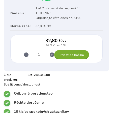
odoslanie
1 až 2 pracovné dni, najneskôr
Dodanie:
11.08.2026.
Objednajte ešte dnes do 24:00.
Merná cena:
32,80 € / ks
32,80 €
/
ks
26,67 €
bez DPH
Pridať do košíka
Číslo
SM-ZA1360401
produktu:
Strážiť cenu / dostupnosť
Odborné poradenstvo
Rýchle doručenie
10 tisíce spokojných zákazníkov