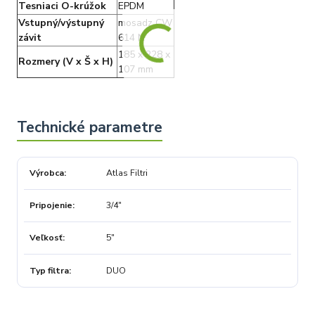
Tesniaci O-krúžok
EPDM
Vstupný/výstupný
mosadz CW
závit
614 N
185 x 228 x
Rozmery (V x Š x H)
107 mm
Výrobca
Atlas Filtri
Pripojenie
3/4"
Veľkosť
5"
Typ filtra
DUO