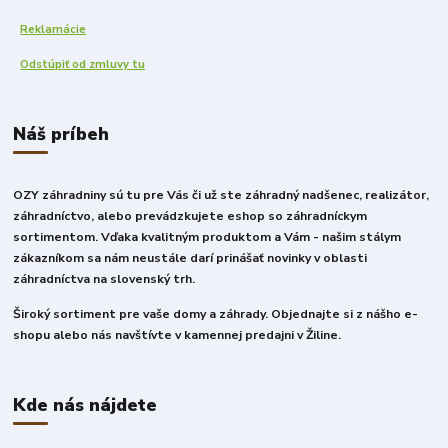
Reklamácie
Odstúpiť od zmluvy tu
Náš príbeh
OZY záhradniny sú tu pre Vás či už ste záhradný nadšenec, realizátor,
záhradníctvo, alebo prevádzkujete eshop so záhradníckym
sortimentom. Vďaka kvalitným produktom a Vám - našim stálym
zákazníkom sa nám neustále darí prinášať novinky v oblasti
záhradníctva na slovenský trh.
Široký sortiment pre vaše domy a záhrady. Objednajte si z nášho e-
shopu alebo nás navštívte v kamennej predajni v Žiline.
Kde nás nájdete