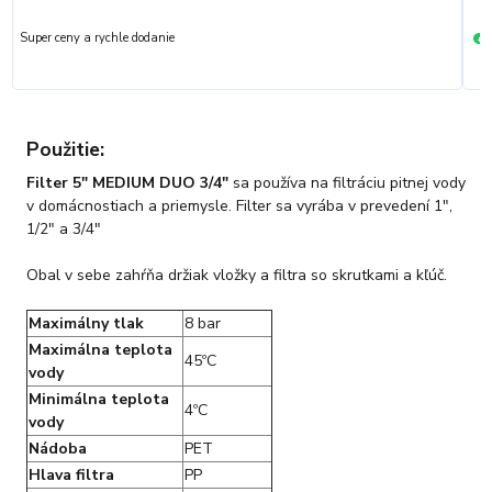
Super ceny a rychle dodanie
R
+
Použitie:
Filter 5" MEDIUM DUO 3/4"
sa používa na filtráciu pitnej vody
v domácnostiach a priemysle. Filter sa vyrába v prevedení 1",
1/2" a 3/4"
Obal v sebe zahŕňa držiak vložky a filtra so skrutkami a kľúč.
Maximálny tlak
8 bar
Maximálna teplota
45ºC
vody
Minimálna teplota
4ºC
vody
Nádoba
PET
Hlava filtra
PP