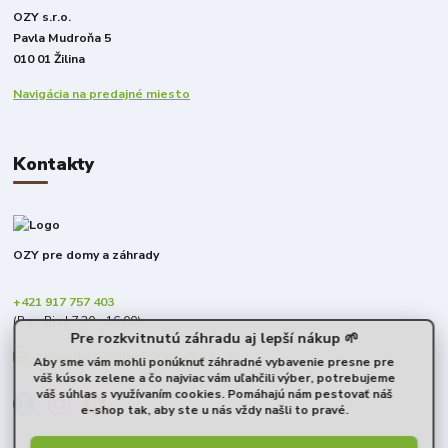
OZY s.r.o.
Pavla Mudroňa 5
010 01 Žilina
Navigácia na predajné miesto
Kontakty
OZY pre domy a záhrady
+421 917 757 403
(Po - Pia | 7:30 - 16:00)
Pre rozkvitnutú záhradu aj lepší nákup 🌱
obchod@predomyazahrady.sk
Aby sme vám mohli ponúknuť záhradné vybavenie presne pre
váš kúsok zelene a čo najviac vám uľahčili výber, potrebujeme
váš súhlas s využívaním cookies. Pomáhajú nám pestovať náš
e-shop tak, aby ste u nás vždy našli to pravé.