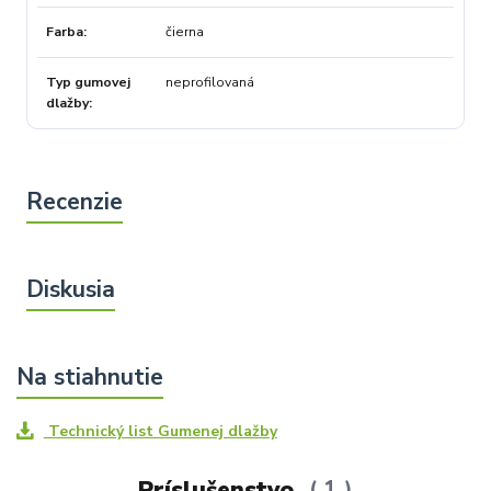
Farba
čierna
Typ gumovej
neprofilovaná
dlažby
Technický list Gumenej dlažby
Príslušenstvo
1