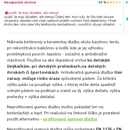
Neodporúča obchod
40 %
★★☆☆☆
Od
uvádí, že mají skladem, ale nemají
−
uvádí, že mají skladem, ale nemají Dobrý den, mrzí nás, že Vás tato situace
+
zklamala, dovolte nám však upřesnit průběh vyřízení Vaší objednávky. Hned
druhý den ráno jsme Vás telefonicky kontaktovali, vysvětlili situaci ohledně
»
neočekávaného výpadku zboží a ještě prověřovali jeho dostupnost přímo u
dodavatele. Jelikož zboží nebylo k dispozici ani u něj, museli jsme objednávku
stornovat. O všem jsme Vás obratem informovali a náležitě se omluvili.
Zakládáme si na férovém a rychlém jednání. O to více nás mrzí, že i přes naši
Náhrada betónovej a keramickej dlažby okolo bazénov, terás,
okamžitou reakci, osobní telefonát a maximální snahu náš obchod
nedoporučujete. Věříme, že nám v budoucnu dáte příležitost přesvědčit Vás o
pri rekonštrukcii balkónov a lodžií, kde je jej výhodou
kvalitě našich služeb. Tým OZY.market
protišmykový povrch, tepelno - izolačné a antivibračné
vlastnosti. Používa sa ako dopadová vrstva
ku detským
šmýkačkám, pri detských preliezkach,
na detských
ihriskách či športoviskách
. Antivibračná gumená dlažba
tlmí
nárazy
,
znižuje riziko úrazu
spôsobené pádom. Za kritickú
výšku pádu sa považuje výška, z ktorej môže dieťa spadnúť
voľným pádom na podklad a zraniť sa (tj. výška dieťaťa, výška
preliezky + výška dieťaťa).
Neprofilovanú gumou dlažbu možno pokladať len na
betón/asfalt a lepiť. Pri realizácií na štrkové lôžko je potrebné
použiť alternatívu -
profilovanú gumovú dlažbu
.
Neprofilovaná gumová dlažba spĺňa požiadavky
EN 1176
a
EN