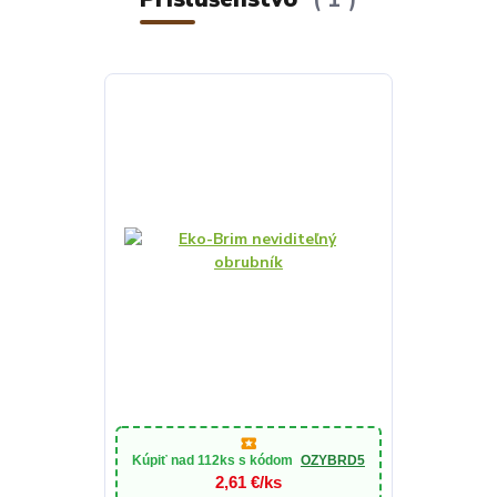
Kúpiť nad
112ks
s kódom
OZYBRD5
2,61 €/ks