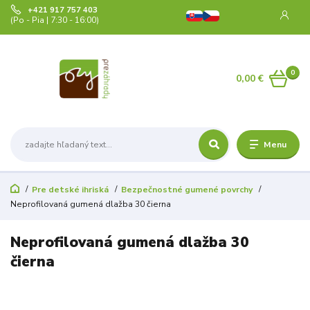
+421 917 757 403
(Po - Pia | 7:30 - 16:00)
0
0,00 €
Menu
Pre detské ihriská
Bezpečnostné gumené povrchy
Neprofilovaná gumená dlažba 30 čierna
Neprofilovaná gumená dlažba 30
čierna