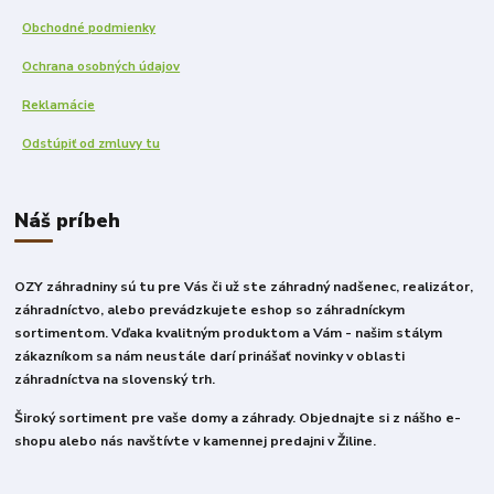
Obchodné podmienky
Ochrana osobných údajov
Reklamácie
Odstúpiť od zmluvy tu
Náš príbeh
OZY záhradniny sú tu pre Vás či už ste záhradný nadšenec, realizátor,
záhradníctvo, alebo prevádzkujete eshop so záhradníckym
sortimentom. Vďaka kvalitným produktom a Vám - našim stálym
zákazníkom sa nám neustále darí prinášať novinky v oblasti
záhradníctva na slovenský trh.
Široký sortiment pre vaše domy a záhrady. Objednajte si z nášho e-
shopu alebo nás navštívte v kamennej predajni v Žiline.