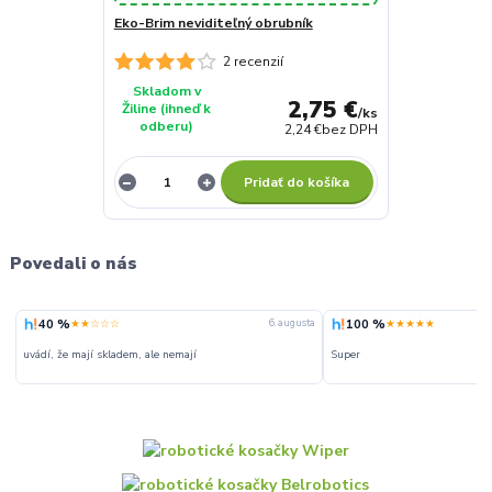
Eko-Brim neviditeľný obrubník
2 recenzií
Skladom v
2,75 €
Žiline (ihneď k
/
ks
odberu)
2,24 €
bez DPH
Pridať do košíka
Povedali o nás
40 %
100 %
★★☆☆☆
★★★★★
6. augusta
uvádí, že mají skladem, ale nemají
Super