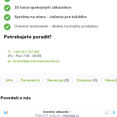
10 tisíce spokojných zákazníkov
Systémy na mieru - riešenie pre každého
Overené testovaním – dbáme na kvalitu produktov
Potrebujete poradiť?
+421 917 757 403
(Po - Pia | 7:30 - 16:00)
obchod@predomyazahrady.sk
Info
Parametre
Recenzie
0
Diskusia
0
Návod
Povedali o nás
Overený zákazník
✓
i
Pridané 6. augusta
·
Heureka.cz