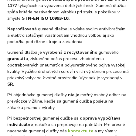
1177
týkajúcich sa vybavenia detských ihrísk. Gumená dlažba
spĺňa kritéria nezávadnosti výrobku pri styku s pokožkou v
zmysle
S
TN-EN ISO 10993-10.
Neprofilovaná
gumená dlažba je vďaka svojim antivibračným
a elektroizolačným vlastnostiam vhodnou voľbou aj ako
podložka pod rôzne stroje a zariadenia.
Gumená dlažba je
vyrobená z recyklovaného
gumového
granulátu
, získaného počas procesu zhodnotenia
opotrebovaných pneumatík a polyuretánového pojiva vysokej
kvality. Využitie druhotných surovín v ich výrobnom procese má
priaznivý vplyv na životné prostredie. Výrobok je vyrobený v
SR
.
Pri objednávke gumenej dlažby
nie je
možný osobný odber na
prevádzke v Žiline, keďže sa gumená dlažba posiela na
zákazku priamo z výroby.
Pri bezpečnostnej gumenej dlažbe sa
doprava vypočítava
individuálne
, nakoľko sa prepravuje na paletách. Pre presné
nacenenie gumenej dlažby nás
kontaktujte
a my Vám v