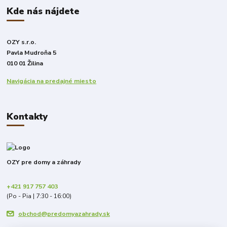
Kde nás nájdete
OZY s.r.o.
Pavla Mudroňa 5
010 01 Žilina
Navigácia na predajné miesto
Kontakty
OZY pre domy a záhrady
+421 917 757 403
(Po - Pia | 7:30 - 16:00)
obchod@predomyazahrady.sk