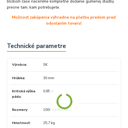
blízkom čase naceníme kompletné dodanie gumenej dlažby
presne tam, kam potrebujete.
Možnosť zakúpenia výhradne na platbu predom pred
odoslaním tovaru!
Výrobca
SK
Hrúbka
30 mm
Kritická výška
0,85 m
pádu
Rozmery
1000 x 1000 mm
Hmotnosť
25,7 kg