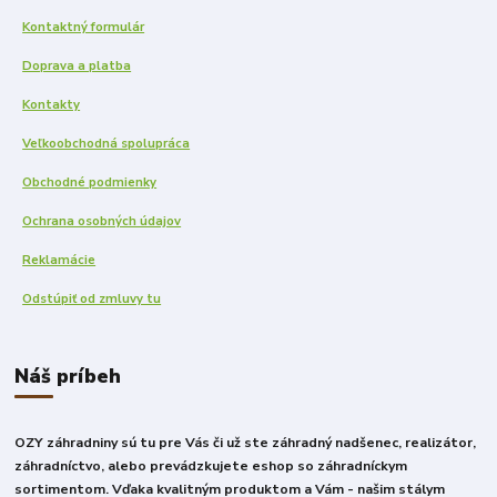
Kontaktný formulár
Doprava a platba
Kontakty
Veľkoobchodná spolupráca
Obchodné podmienky
Ochrana osobných údajov
Reklamácie
Odstúpiť od zmluvy tu
Náš príbeh
OZY záhradniny sú tu pre Vás či už ste záhradný nadšenec, realizátor,
záhradníctvo, alebo prevádzkujete eshop so záhradníckym
sortimentom. Vďaka kvalitným produktom a Vám - našim stálym