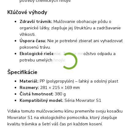
potreby chemických hnojív.
Kľúčové výhody
Zdravší trávnik:
Mulčovanie obohacuje pôdu o
organické látky, zlepšuje jej štruktúru a zadržiavanie
vlhkosti.
Úspora času:
Nie je potrebné zbierať ani vyhadzovať
pokosenú trávu.
Ekologické riešenie:
Znižuje množstvo odpadu a
potrebu umelých hnojív.
Špecifikácie
Materiál:
PP (polypropylén) – ľahký a odolný plast
Rozmery:
281 × 215 × 169 mm
Čistá hmotnosť:
380 g
Kompatibilný model:
Séria Mowrator S1
Vďaka tomuto mulčovaciemu klinu premeníte svoju kosačku
Mowrator S1 na ekologického pomocníka, ktorý zlepšuje
kvalitu trávnika a šetrí váš čas pri každom kosení.