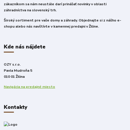
zákazníkom sa nám neustále darí prinášať novinky v oblasti
záhradníctva na slovenský trh.
Široký sortiment pre vaše domy a záhrady. Objednajte si z nášho e-
shopu alebo nás navštívte v kamennej predajni v Žiline.
Kde nás nájdete
OZY s.r.o.
Pavla Mudroňa 5
010 01 Žilina
Navigácia na predajné miesto
Kontakty