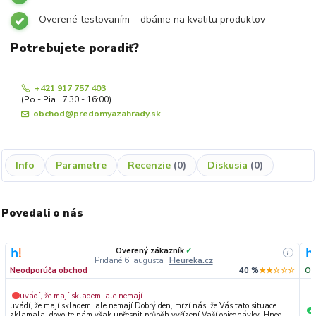
Overené testovaním – dbáme na kvalitu produktov
Potrebujete poradiť?
+421 917 757 403
(Po - Pia | 7:30 - 16:00)
obchod@predomyazahrady.sk
Info
Parametre
Recenzie
0
Diskusia
0
Povedali o nás
Overený zákazník
✓
i
Pridané 6. augusta
·
Heureka.cz
Neodporúča obchod
40 %
★★☆☆☆
Od
uvádí, že mají skladem, ale nemají
−
uvádí, že mají skladem, ale nemají Dobrý den, mrzí nás, že Vás tato situace
+
zklamala, dovolte nám však upřesnit průběh vyřízení Vaší objednávky. Hned