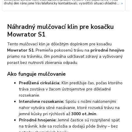
druhý den ráno jsme Vás telefonicky kontaktovali, vysvětlili situaci ohledně
»
neočekávaného výpadku zboží a ještě prověřovali jeho dostupnost přímo u
dodavatele. Jelikož zboží nebylo k dispozici ani u něj, museli jsme objednávku
stornovat. O všem jsme Vás obratem informovali a náležitě se omluvili.
Zakládáme si na férovém a rychlém jednání. O to více nás mrzí, že i přes naši
okamžitou reakci, osobní telefonát a maximální snahu náš obchod
Náhradný mulčovací klin pre kosačku
nedoporučujete. Věříme, že nám v budoucnu dáte příležitost přesvědčit Vás o
kvalitě našich služeb. Tým OZY.market
Mowrator S1
Tento mulčovací klin je dôležitým doplnkom pre kosačku
Mowrator S1
. Premieňa pokosenú trávu na
prírodné hnojivo
priamo na trávniku, čím pomáha udržiavať zdravý a vyživovaný
porast bez nutnosti zbierania odpadu.
Ako funguje mulčovanie
Predĺžená cirkulácia:
Klin predlžuje čas, počas ktorého
tráva zostáva v žacom ústrojenstve pre dôkladné
rozsekanie.
Intenzívne rozsekanie:
Spolu s nožmi naklonenými
nahor vytvára silné nasávanie, ktoré rozseká trávu na
jemné kúsky pri rýchlosti až
3000 ot./min
.
Prírodné hnojenie:
Jemné častice sú rozptýlené späť
na trávnik, kde sa rozložia a dodajú pôde živiny – bez