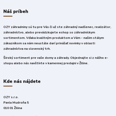
Náš príbeh
OZY záhradniny sú tu pre Vás či už ste záhradný nadšenec, realizátor,
záhradníctvo, alebo prevádzkujete eshop so záhradníckym
sortimentom. Vďaka kvalitným produktom a Vám - našim stálym
zákazníkom sa nám neustále darí prinášať novinky v oblasti
záhradníctva na slovenský trh.
Široký sortiment pre vaše domy a záhrady. Objednajte si z nášho e-
shopu alebo nás navštívte v kamennej predajni v Žiline.
Kde nás nájdete
OZY s.r.o.
Pavla Mudroňa 5
010 01 Žilina