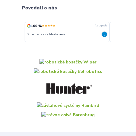
Povedali o nás
100 %
100 %
★★★★★
★★★
4. augusta
Super ceny a rychle dodanie
Rychlé dodání