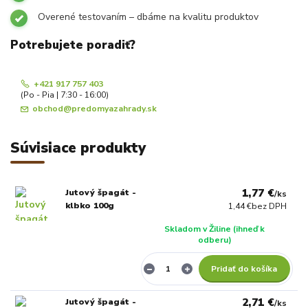
Overené testovaním – dbáme na kvalitu produktov
Potrebujete poradiť?
+421 917 757 403
(Po - Pia | 7:30 - 16:00)
obchod@predomyazahrady.sk
Súvisiace produkty
1,77 €
Jutový špagát -
/
ks
klbko 100g
1,44 €
bez DPH
Skladom v Žiline (ihneď k
odberu)
Pridať do košíka
2,71 €
Jutový špagát -
/
ks