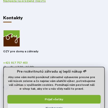
Navigácia na predajné miesto
Kontakty
OZY pre domy a záhrady
+421 917 757 403
(Po - Pia | 7:30 - 16:00)
Pre rozkvitnutú záhradu aj lepší nákup 🌱
obchod@predomyazahrady.sk
Aby sme vám mohli ponúknuť záhradné vybavenie presne pre
váš kúsok zelene a čo najviac vám uľahčili výber, potrebujeme
váš súhlas s využívaním cookies. Pomáhajú nám pestovať náš
e-shop tak, aby ste u nás vždy našli to pravé.
Prijať všetky
Nastavenia