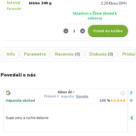
klbko 200 g
2,20 €
bez DPH
Skladom v Žiline (ihneď k
odberu)
Pridať do košíka
Info
Parametre
Recenzie
0
Diskusia
0
Príslu
Povedali o nás
Július Áč
✓
i
Pridané 4. augusta
·
Google
Odporúča obchod
100 %
★★★★★
Odp
Super ceny a rychle dodanie
R
+