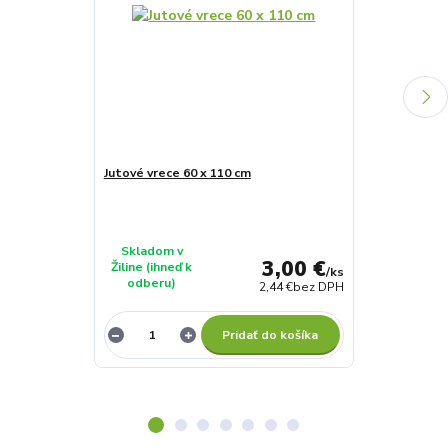
Jutové vrece 60 x 110 cm
Jutové vrece 
Skladom v
Skladom v
3,00 €
Žiline (ihneď k
Žiline (ihneď 
/
ks
odberu)
odberu)
2,44 €
bez DPH
Pridať do košíka