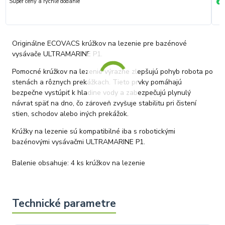
Super ceny a rychle dodanie
R
+
Originálne ECOVACS krúžkov na lezenie pre bazénové
vysávače ULTRAMARINE P1.
Pomocné krúžkov na lezenie výrazne zlepšujú pohyb robota po
stenách a rôznych prekážkach. Tieto prvky pomáhajú
bezpečne vystúpiť k hladine vody a zabezpečujú plynulý
návrat späť na dno, čo zároveň zvyšuje stabilitu pri čistení
stien, schodov alebo iných prekážok.
Krúžky na lezenie sú kompatibilné iba s robotickými
bazénovými vysávačmi ULTRAMARINE P1.
Balenie obsahuje: 4 ks krúžkov na lezenie