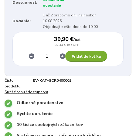
Dostupnosť:
odoslanie
1 až 2 pracovné dni, najneskôr
Dodanie:
10.08.2026.
Objednajte ešte dnes do 10:00.
39,90 €
/
bal
32,44 €
bez DPH
Pridať do košíka
Číslo
EV-KAT-SCR0400001
produktu:
Strážiť cenu / dostupnosť
Odborné poradenstvo
Rýchle doručenie
10 tisíce spokojných zákazníkov
Systémy na mieru - riešenie pre každého