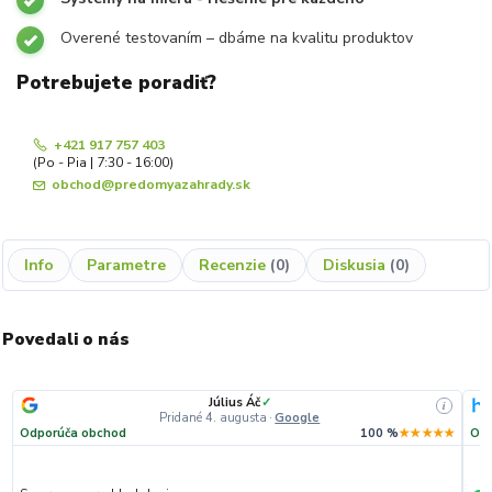
Overené testovaním – dbáme na kvalitu produktov
Potrebujete poradiť?
+421 917 757 403
(Po - Pia | 7:30 - 16:00)
obchod@predomyazahrady.sk
Info
Parametre
Recenzie
0
Diskusia
0
Povedali o nás
Július Áč
✓
i
Pridané 4. augusta
·
Google
Odporúča obchod
100 %
★★★★★
Odp