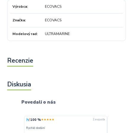
Výrobca
ECOVACS
Značka
ECOVACS
Modelový rad
ULTRAMARINE
Povedali o nás
100 %
100 %
★★★★★
★★★
4. augusta
2. augusta
Rychlé dodání
Rychle dodanie,s