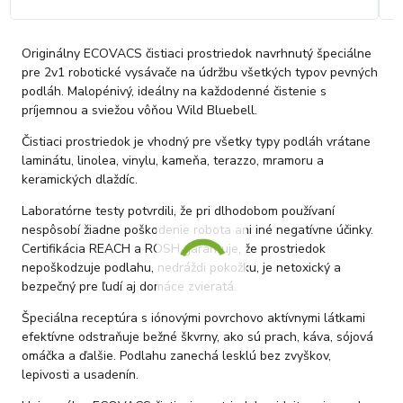
Originálny ECOVACS čistiaci prostriedok navrhnutý špeciálne
pre 2v1 robotické vysávače na údržbu všetkých typov pevných
podláh. Malopénivý, ideálny na každodenné čistenie s
príjemnou a sviežou vôňou Wild Bluebell.
Čistiaci prostriedok je vhodný pre všetky typy podláh vrátane
laminátu, linolea, vinylu, kameňa, terazzo, mramoru a
keramických dlaždíc.
Laboratórne testy potvrdili, že pri dlhodobom používaní
nespôsobí žiadne poškodenie robota ani iné negatívne účinky.
Certifikácia REACH a ROSH garantuje, že prostriedok
nepoškodzuje podlahu, nedráždi pokožku, je netoxický a
bezpečný pre ľudí aj domáce zvieratá.
Špeciálna receptúra s iónovými povrchovo aktívnymi látkami
efektívne odstraňuje bežné škvrny, ako sú prach, káva, sójová
omáčka a ďalšie. Podlahu zanechá lesklú bez zvyškov,
lepivosti a usadenín.