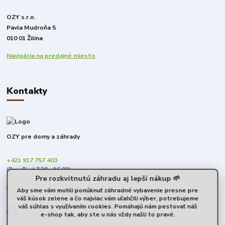
OZY s.r.o.
Pavla Mudroňa 5
010 01 Žilina
Navigácia na predajné miesto
Kontakty
OZY pre domy a záhrady
+421 917 757 403
(Po - Pia | 7:30 - 16:00)
Pre rozkvitnutú záhradu aj lepší nákup 🌱
obchod@predomyazahrady.sk
Aby sme vám mohli ponúknuť záhradné vybavenie presne pre
váš kúsok zelene a čo najviac vám uľahčili výber, potrebujeme
váš súhlas s využívaním cookies. Pomáhajú nám pestovať náš
e-shop tak, aby ste u nás vždy našli to pravé.