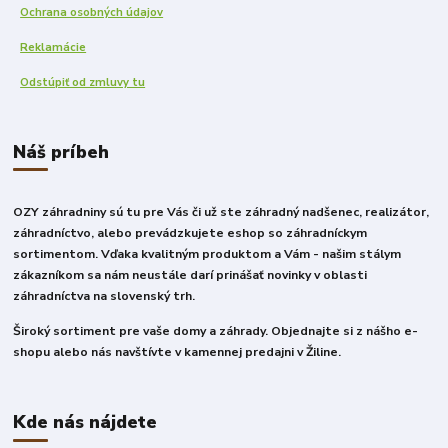
Ochrana osobných údajov
Reklamácie
Odstúpiť od zmluvy tu
Náš príbeh
OZY záhradniny sú tu pre Vás či už ste záhradný nadšenec, realizátor,
záhradníctvo, alebo prevádzkujete eshop so záhradníckym
sortimentom. Vďaka kvalitným produktom a Vám - našim stálym
zákazníkom sa nám neustále darí prinášať novinky v oblasti
záhradníctva na slovenský trh.
Široký sortiment pre vaše domy a záhrady. Objednajte si z nášho e-
shopu alebo nás navštívte v kamennej predajni v Žiline.
Kde nás nájdete