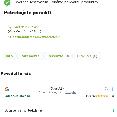
Overené testovaním – dbáme na kvalitu produktov
Potrebujete poradiť?
+421 917 757 403
(Po - Pia | 7:30 - 16:00)
obchod@predomyazahrady.sk
Info
Parametre
Recenzie
0
Diskusia
0
Povedali o nás
Július Áč
✓
i
Pridané 4. augusta
·
Google
Odporúča obchod
100 %
★★★★★
Odp
Super ceny a rychle dodanie
R
+