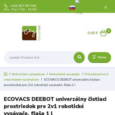
+421 917 757 403
(Po - Pia | 7:30 - 16:00)
0
0,00 €
Menu
Robotické zariadenia
Robotické vysávače
Príslušenstvo k
robotickým vysávačom
ECOVACS DEEBOT univerzálny čistiaci
prostriedok pre 2v1 robotické vysávače, fľaša 1 l
ECOVACS DEEBOT univerzálny čistiaci
prostriedok pre 2v1 robotické
vysávače, fľaša 1 l