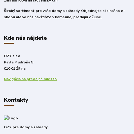
záhradníctva na slovenský trh.
Široký sortiment pre vaše domy a záhrady. Objednajte si z nášho e-
shopu alebo nás navštívte v kamennej predajni v Žiline.
Kde nás nájdete
OZY s.r.o.
Pavla Mudroňa 5
010 01 Žilina
Navigácia na predajné miesto
Kontakty
OZY pre domy a záhrady