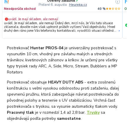
Overený zákazník
✓
i
Pridané 6. augusta
·
Heureka.cz
Neodporúča obchod
40 %
★★☆☆☆
Od
uvádí, že mají skladem, ale nemají
−
uvádí, že mají skladem, ale nemají Dobrý den, mrzí nás, že Vás tato situace
+
zklamala, dovolte nám však upřesnit průběh vyřízení Vaší objednávky. Hned
druhý den ráno jsme Vás telefonicky kontaktovali, vysvětlili situaci ohledně
»
neočekávaného výpadku zboží a ještě prověřovali jeho dostupnost přímo u
dodavatele. Jelikož zboží nebylo k dispozici ani u něj, museli jsme objednávku
stornovat. O všem jsme Vás obratem informovali a náležitě se omluvili.
Zakládáme si na férovém a rychlém jednání. O to více nás mrzí, že i přes naši
Postrekovač
Hunter PROS-04
je univerzálny postrekovač s
okamžitou reakci, osobní telefonát a maximální snahu náš obchod
nedoporučujete. Věříme, že nám v budoucnu dáte příležitost přesvědčit Vás o
vysunutím 10 cm, vhodný pre závlahu malých a stredných
kvalitě našich služeb. Tým OZY.market
trávnikov, kvetinových záhonov a kríkov. Je určený pre všetky
typy trysiek rady ARC, A, Side, Micro, Stream, Bubblers a MP
Rotators
Postrekovač obsahuje
HEAVY DUTY ABS
- extra zosilnenú
konštrukciu s veľmi vysokou odolnosťou proti zaťaženiu, ďalej
spevnenú pružinu, ktorá zabezpečuje návrat postrekovača do
pôvodnej polohy a tesnenie s UV stabilizáciou. Vrchná časť
postrekovača s tryskou, sa vysunie automaticky tlakom vody.
Pracovný tlak
je v rozmedzí 1,4 až 2,8 bar.
Trysky
sa
objednávajú podľa potreby
samostatne
.