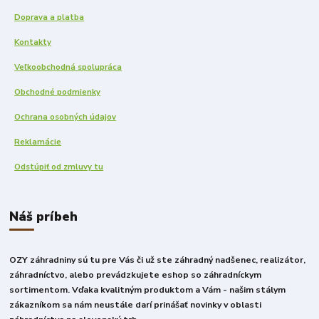
Doprava a platba
Kontakty
Veľkoobchodná spolupráca
Obchodné podmienky
Ochrana osobných údajov
Reklamácie
Odstúpiť od zmluvy tu
Náš príbeh
OZY záhradniny sú tu pre Vás či už ste záhradný nadšenec, realizátor,
záhradníctvo, alebo prevádzkujete eshop so záhradníckym
sortimentom. Vďaka kvalitným produktom a Vám - našim stálym
zákazníkom sa nám neustále darí prinášať novinky v oblasti