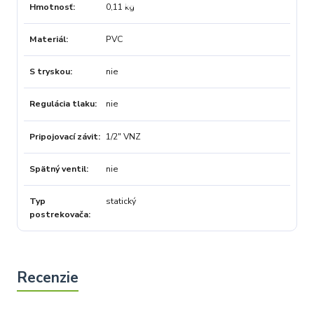
Hmotnosť
0,11 kg
Materiál
PVC
S tryskou
nie
Regulácia tlaku
nie
Pripojovací závit
1/2" VNZ
Spätný ventil
nie
Typ
statický
postrekovača