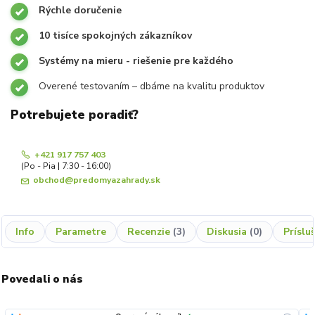
Rýchle doručenie
10 tisíce spokojných zákazníkov
Systémy na mieru - riešenie pre každého
Overené testovaním – dbáme na kvalitu produktov
Potrebujete poradiť?
+421 917 757 403
(Po - Pia | 7:30 - 16:00)
obchod@predomyazahrady.sk
Info
Parametre
Recenzie
3
Diskusia
0
Príslu
Povedali o nás