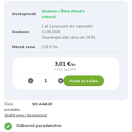
Skladom v Žiline (ihneď k
Dostupnosť:
odberu)
1 až 2 pracovné dni, najneskôr
Dodanie:
12.08.2026.
Objednajte ešte dnes do 24:00.
Merná cena:
3,01 € / ks
3,01 €
/
ks
2,45 €
bez DPH
Pridať do košíka
Číslo
SH-A44120
produktu:
Strážiť cenu / dostupnosť
Odborné poradenstvo