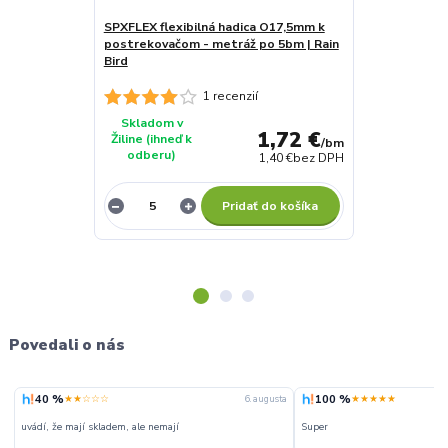
SPXFLEX flexibilná hadica O17,5mm k
Koleno 1/2" V
postrekovačom - metráž po 5bm | Rain
Bird
1 recenzií
Skladom v
Skladom v
1,72 €
Žiline (ihneď k
Žiline (ihneď 
/
bm
odberu)
odberu)
1,40 €
bez DPH
Pridať do košíka
Povedali o nás
40 %
100 %
★★☆☆☆
★★★★★
6. augusta
uvádí, že mají skladem, ale nemají
Super