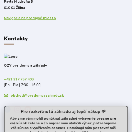
Pavla Mudroňa 5
010 01 Žilina
Navigácia na predajné miesto
Kontakty
OZY pre domy a záhrady
+421 917 757 403
(Po - Pia | 7:30 - 16:00)
obchod@predomyazahrady.sk
Pre rozkvitnutú záhradu aj lepší nákup 🌱
Aby sme vám mohli ponúknuť záhradné vybavenie presne pre
váš kúsok zelene a čo najviac vám uľahčili výber, potrebujeme
váš súhlas s využívaním cookies. Pomáhajú nám pestovať náš