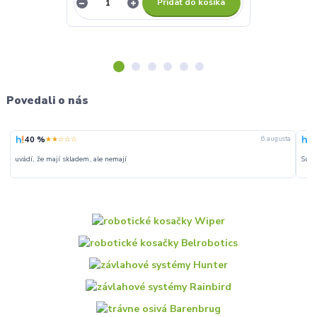
Pridať do košíka
Povedali o nás
40 %
1
★★☆☆☆
6. augusta
uvádí, že mají skladem, ale nemají
Supe