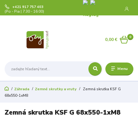
+421 917 757 403
(Po - Pia | 7:30 - 16:00)
0
0,00 €
Menu
Záhrada
Zemné skrutky a vruty
Zemná skrutka KSF G
68x550-1xM8
Zemná skrutka KSF G 68x550-1xM8