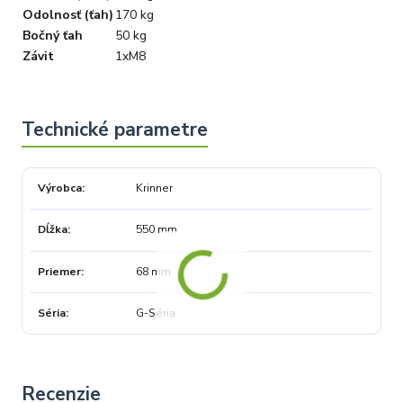
Odolnosť (ťah)
170 kg
Bočný ťah
50 kg
Závit
1xM8
Výrobca
Krinner
Dĺžka
550 mm
Priemer
68 mm
Séria
G-Séria