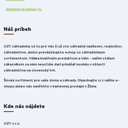
Odstúpiť od zmluvy tu
Náš príbeh
OZY záhradniny sú tu pre Vás či už ste záhradný nadšenec, realizátor,
záhradníctvo, alebo prevádzkujete eshop so záhradníckym
sortimentom. Vďaka kvalitným produktom a Vám - našim stálym
zákazníkom sa nám neustále darí prinášať novinky v oblasti
záhradníctva na slovenský trh.
Široký sortiment pre vaše domy a záhrady. Objednajte si z nášho e-
shopu alebo nás navštívte v kamennej predajni v Žiline.
Kde nás nájdete
OZY s.r.o.