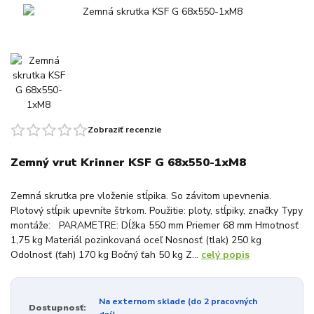
Zobraziť recenzie
Zemný vrut Krinner KSF G 68x550-1xM8
Zemná skrutka pre vloženie stĺpika. So závitom upevnenia.
Plotový stĺpik upevníte štrkom. Použitie: ploty, stĺpiky, značky Typy
montáže: PARAMETRE: Dĺžka 550 mm Priemer 68 mm Hmotnosť
1,75 kg Materiál pozinkovaná oceľ Nosnosť (tlak) 250 kg
Odolnosť (ťah) 170 kg Bočný ťah 50 kg Z...
celý popis
Na externom sklade (do 2 pracovných
Dostupnosť: