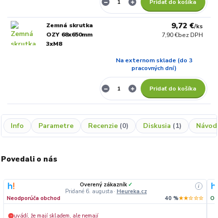
Pridať do košíka
9,72 €
Zemná skrutka
/
ks
OZY 68x650mm
7,90 €
bez DPH
3xM8
Na externom sklade (do 3
pracovných dní)
Pridať do košíka
Info
Parametre
Recenzie
0
Diskusia
1
Návod
Povedali o nás
Overený zákazník
✓
i
Pridané 6. augusta
·
Heureka.cz
Neodporúča obchod
40 %
★★☆☆☆
Od
uvádí, že mají skladem, ale nemají
−