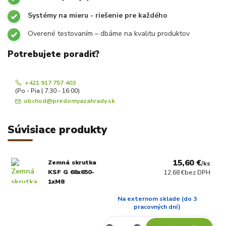
Systémy na mieru - riešenie pre každého
Overené testovaním – dbáme na kvalitu produktov
Potrebujete poradiť?
+421 917 757 403
(Po - Pia | 7:30 - 16:00)
obchod@predomyazahrady.sk
Súvisiace produkty
15,60 €
Zemná skrutka
/
ks
KSF G 68x650-
12,68 €
bez DPH
1xM8
Na externom sklade (do 3
pracovných dní)