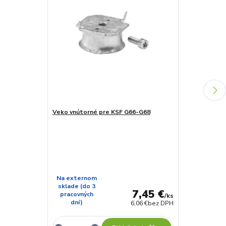
Veko vnútorné pre KSF G66-G68
Zemná skrutk
Na externom
Na externo
sklade (do 3
sklade (do 
7,45 €
pracovných
pracovných
/
ks
dní)
dní)
6,06 €
bez DPH