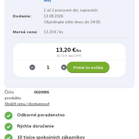
dní)
1 až 2 pracovné dni, najneskôr
Dodanie:
13.08.2026.
Objednajte ešte dnes do 24:00.
Merná cena:
13,20 € / ks
13,20 €
/
ks
10,73 €
bez DPH
Pridať do košíka
Číslo
0020055
produktu:
Strážiť cenu / dostupnosť
Odborné poradenstvo
Rýchle doručenie
10 tisíce spokojných zákazníkov