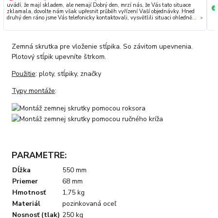
uvádí, že mají skladem, ale nemají Dobrý den, mrzí nás, že Vás tato situace
+
zklamala, dovolte nám však upřesnit průběh vyřízení Vaší objednávky. Hned
druhý den ráno jsme Vás telefonicky kontaktovali, vysvětlili situaci ohledně
»
neočekávaného výpadku zboží a ještě prověřovali jeho dostupnost přímo u
dodavatele. Jelikož zboží nebylo k dispozici ani u něj, museli jsme objednávku
stornovat. O všem jsme Vás obratem informovali a náležitě se omluvili.
Zakládáme si na férovém a rychlém jednání. O to více nás mrzí, že i přes naši
Zemná skrutka pre vloženie stĺpika. So závitom upevnenia.
okamžitou reakci, osobní telefonát a maximální snahu náš obchod
nedoporučujete. Věříme, že nám v budoucnu dáte příležitost přesvědčit Vás o
Plotový stĺpik upevníte štrkom.
kvalitě našich služeb. Tým OZY.market
Použitie
: ploty, stĺpiky, značky
Typy montáže
:
PARAMETRE:
Dĺžka
550 mm
Priemer
68 mm
Hmotnosť
1,75 kg
Materiál
pozinkovaná oceľ
Nosnosť (tlak)
250 kg