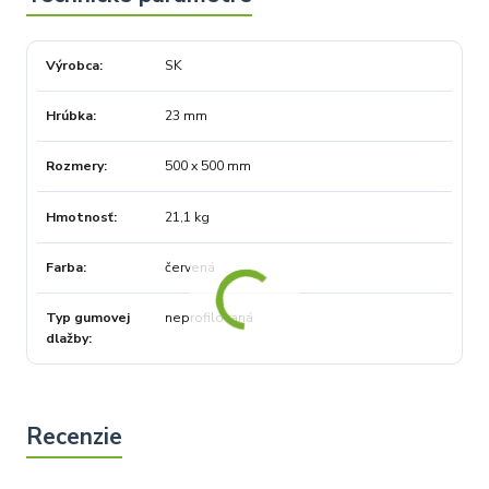
Výrobca
SK
Hrúbka
23 mm
Rozmery
500 x 500 mm
Hmotnosť
21,1 kg
Farba
červená
Typ gumovej
neprofilovaná
dlažby