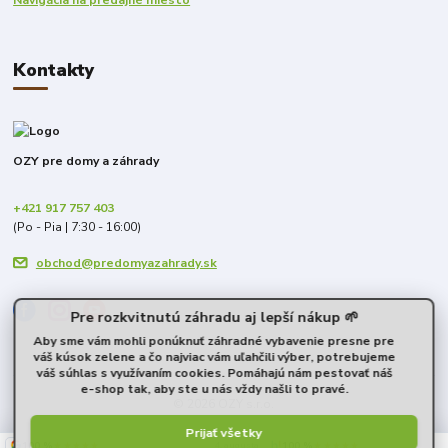
Navigácia na predajné miesto
Kontakty
OZY pre domy a záhrady
+421 917 757 403
(Po - Pia | 7:30 - 16:00)
obchod@predomyazahrady.sk
Pre rozkvitnutú záhradu aj lepší nákup 🌱
Aby sme vám mohli ponúknuť záhradné vybavenie presne pre
váš kúsok zelene a čo najviac vám uľahčili výber, potrebujeme
váš súhlas s využívaním cookies. Pomáhajú nám pestovať náš
e-shop tak, aby ste u nás vždy našli to pravé.
© 2026 OZY s.r.o.
Prijať všetky
100 %
★★★★★
100 %
★★★★★
4. augusta