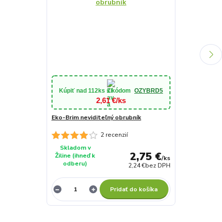
Kúpiť nad
112ks
s kódom
OZYBRD5
Kúpiť nad
9
2,61 €/ks
Eko-Brim neviditeľný obrubník
Neviditeľný o
2 recenzií
Skladom v
Na externo
2,75 €
Žiline (ihneď k
sklade (do 
/
ks
odberu)
až 10 dní)
2,24 €
bez DPH
Pridať do košíka