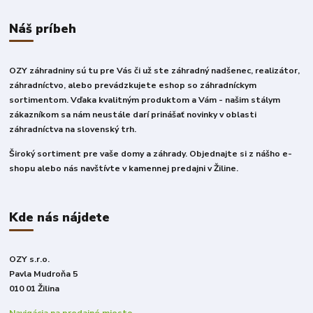
Náš príbeh
OZY záhradniny sú tu pre Vás či už ste záhradný nadšenec, realizátor,
záhradníctvo, alebo prevádzkujete eshop so záhradníckym
sortimentom. Vďaka kvalitným produktom a Vám - našim stálym
zákazníkom sa nám neustále darí prinášať novinky v oblasti
záhradníctva na slovenský trh.
Široký sortiment pre vaše domy a záhrady. Objednajte si z nášho e-
shopu alebo nás navštívte v kamennej predajni v Žiline.
Kde nás nájdete
OZY s.r.o.
Pavla Mudroňa 5
010 01 Žilina