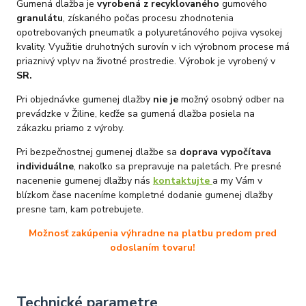
Gumená dlažba je
vyrobená z recyklovaného
gumového
granulátu
, získaného počas procesu zhodnotenia
opotrebovaných pneumatík a polyuretánového pojiva vysokej
kvality. Využitie druhotných surovín v ich výrobnom procese má
priaznivý vplyv na životné prostredie. Výrobok je vyrobený v
SR.
Pri objednávke gumenej dlažby
nie je
možný osobný odber na
prevádzke v Žiline, keďže sa gumená dlažba posiela na
zákazku priamo z výroby.
Pri bezpečnostnej gumenej dlažbe sa
doprava vypočítava
individuálne
, nakoľko sa prepravuje na paletách. Pre presné
nacenenie gumenej dlažby nás
kontaktujte
a my Vám v
blízkom čase naceníme kompletné dodanie gumenej dlažby
presne tam, kam potrebujete.
Možnosť zakúpenia výhradne na platbu predom pred
odoslaním tovaru!