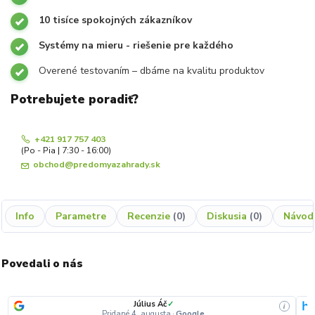
10 tisíce spokojných zákazníkov
Systémy na mieru - riešenie pre každého
Overené testovaním – dbáme na kvalitu produktov
Potrebujete poradiť?
+421 917 757 403
(Po - Pia | 7:30 - 16:00)
obchod@predomyazahrady.sk
Info
Parametre
Recenzie
0
Diskusia
0
Návod
Povedali o nás
Július Áč
✓
i
Pridané 4. augusta
·
Google