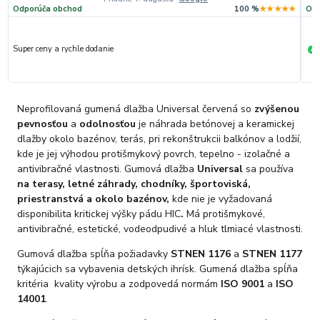
Odporúča obchod
100 %
★★★★★
Odp
Super ceny a rychle dodanie
R
+
Neprofilovaná gumená dlažba Universal červená so
zvýšenou
pevnosťou
a
odolnosťou
je náhrada betónovej a keramickej
dlažby okolo bazénov, terás, pri rekonštrukcii balkónov a lodžií,
kde je jej výhodou protišmykový povrch, tepelno - izolačné a
antivibračné vlastnosti. Gumová dlažba
Universal
sa používa
na terasy, letné záhrady, chodníky, športoviská,
priestranstvá a okolo bazénov,
kde nie je vyžadovaná
disponibilita kritickej výšky pádu HIC
.
Má protišmykové,
antivibračné, estetické, vodeodpudivé a hluk tlmiacé vlastnosti.
Gumová dlažba spĺňa požiadavky
STN
EN 1176
a
STN
EN 1177
týkajúcich sa vybavenia detských ihrísk. Gumená dlažba spĺňa
kritéria kvality výrobu a zodpovedá normám
ISO 9001
a
ISO
14001
.