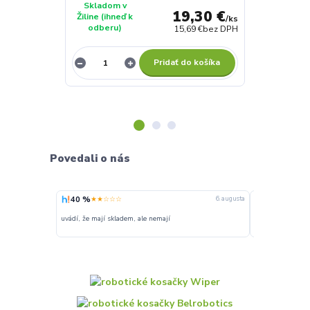
Skladom v
Skladom v
19,30 €
Žiline (ihneď k
Žiline (ihneď 
/
ks
odberu)
odberu)
15,69 €
bez DPH
Pridať do košíka
Povedali o nás
40 %
100 %
★★☆☆☆
★★★
6. augusta
uvádí, že mají skladem, ale nemají
Super