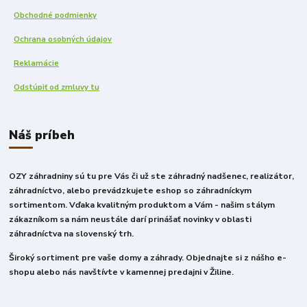
Obchodné podmienky
Ochrana osobných údajov
Reklamácie
Odstúpiť od zmluvy tu
Náš príbeh
OZY záhradniny sú tu pre Vás či už ste záhradný nadšenec, realizátor,
záhradníctvo, alebo prevádzkujete eshop so záhradníckym
sortimentom. Vďaka kvalitným produktom a Vám - našim stálym
zákazníkom sa nám neustále darí prinášať novinky v oblasti
záhradníctva na slovenský trh.
Široký sortiment pre vaše domy a záhrady. Objednajte si z nášho e-
shopu alebo nás navštívte v kamennej predajni v Žiline.