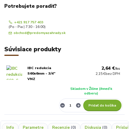
Potrebujete poradiť?
+421 917 757 403
(Po - Pia | 7:30 - 16:00)
obchod@predomyazahrady.sk
Súvisiace produkty
2,64 €
IBC redukcia
/
ks
S60x6mm - 3/4"
2,15 €
bez DPH
VNZ
Skladom v Žiline (ihneď k
odberu)
Pridať do košíka
Info
Parametre
Recenzie
0
Diskusia
0
Príslu