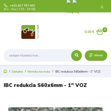
+421 917 757 403
(Po - Pia | 7:30 - 16:00)
0
0,00 €
Menu
Závlaha
Ventily na vodu
IBC redukcia S60x6mm - 1" VOZ
IBC redukcia S60x6mm - 1" VOZ