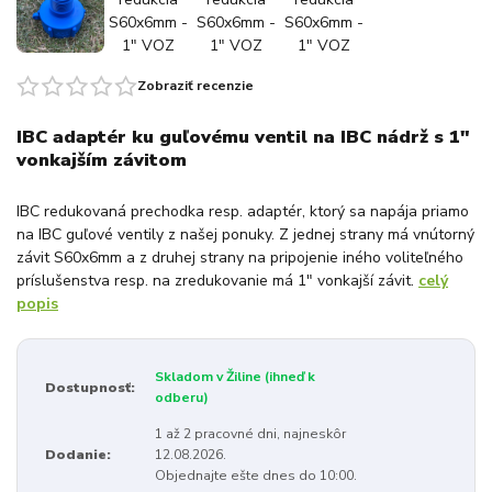
Zobraziť recenzie
IBC adaptér ku guľovému ventil na IBC nádrž s 1"
vonkajším závitom
IBC redukovaná prechodka resp. adaptér, ktorý sa napája priamo
na IBC guľové ventily z našej ponuky. Z jednej strany má vnútorný
závit S60x6mm a z druhej strany na pripojenie iného voliteľného
príslušenstva resp. na zredukovanie má 1" vonkajší závit.
celý
popis
Skladom v Žiline (ihneď k
Dostupnosť:
odberu)
1 až 2 pracovné dni, najneskôr
Dodanie:
12.08.2026.
Objednajte ešte dnes do 10:00.