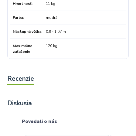
Hmotnosť
11 kg
Farba
modrá
Nástupná výška
0,9 - 1,07 m
Maximálne
120 kg
zaťaženie
Povedali o nás