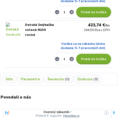
dodania: 5-7 pracovných dní)
Pridať do košíka
423,74 €
Detská šmýkačka
/
ks
zelená R230
344,50 €
bez DPH
rovná
Vyrába sa na zákazku (doba
dodania: 5-7 pracovných dní)
Pridať do košíka
Info
Parametre
Recenzie
0
Diskusia
0
Povedali o nás
Overený zákazník
✓
i
Pridané 6. augusta
·
Heureka.cz