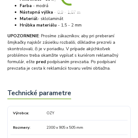
Farba
- modrá
Nástupná výška
- 0,9 - 1,07 m
Materiál
- sklolaminát
Hrúbka materiálu
- 1,5 - 2 mm
UPOZORNENIE
: Prosíme zákazníkov, aby pri preberaní
šmýkačky najskôr zásielku rozbalili, dôkladne prezreli a
skontrolovali, či je v poriadku. V prípade akýchkoľvek
problémov treba okamžite vypísať s kuriérom reklamačný
formulár, ešte
pred
podpísaním prevzatia. Po podpísaní
prevzatia je cesta k reklamácii tovaru veľmi obtiažna.
Výrobca
OZY
Rozmery
2300 x 905 x 505 mm