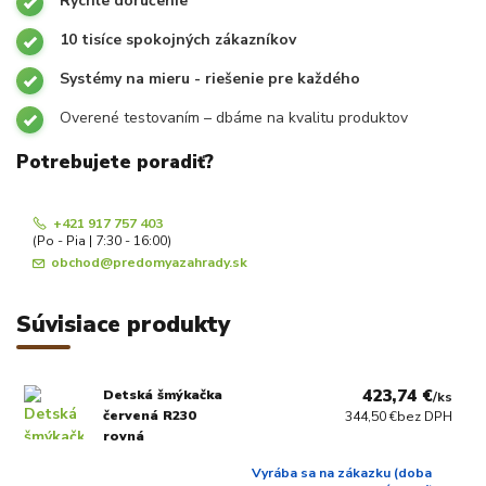
Rýchle doručenie
10 tisíce spokojných zákazníkov
Systémy na mieru - riešenie pre každého
Overené testovaním – dbáme na kvalitu produktov
Potrebujete poradiť?
+421 917 757 403
(Po - Pia | 7:30 - 16:00)
obchod@predomyazahrady.sk
Súvisiace produkty
423,74 €
Detská šmýkačka
/
ks
červená R230
344,50 €
bez DPH
rovná
Vyrába sa na zákazku (doba