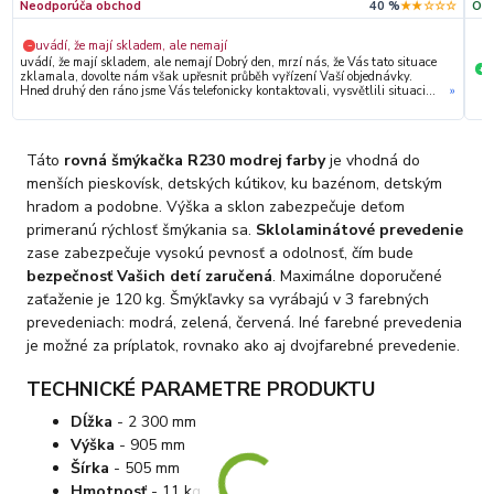
Neodporúča obchod
40 %
★★☆☆☆
Odp
uvádí, že mají skladem, ale nemají
−
uvádí, že mají skladem, ale nemají Dobrý den, mrzí nás, že Vás tato situace
S
+
zklamala, dovolte nám však upřesnit průběh vyřízení Vaší objednávky.
Hned druhý den ráno jsme Vás telefonicky kontaktovali, vysvětlili situaci
»
ohledně neočekávaného výpadku zboží a ještě prověřovali jeho dostupnost
přímo u dodavatele. Jelikož zboží nebylo k dispozici ani u něj, museli jsme
objednávku stornovat. O všem jsme Vás obratem informovali a náležitě se
omluvili. Zakládáme si na férovém a rychlém jednání. O to více nás mrzí, že
Táto
rovná šmýkačka R230 modrej farby
je vhodná do
i přes naši okamžitou reakci, osobní telefonát a maximální snahu náš
obchod nedoporučujete. Věříme, že nám v budoucnu dáte příležitost
menších pieskovísk, detských kútikov, ku bazénom, detským
přesvědčit Vás o kvalitě našich služeb. Tým OZY.market
hradom a podobne. Výška a sklon zabezpečuje deťom
primeranú rýchlosť šmýkania sa.
Sklolaminátové prevedenie
zase zabezpečuje vysokú pevnosť a odolnosť, čím bude
bezpečnosť Vašich detí zaručená
. Maximálne doporučené
zaťaženie je 120 kg. Šmýkľavky sa vyrábajú v 3 farebných
prevedeniach: modrá, zelená, červená. Iné farebné prevedenia
je možné za príplatok, rovnako ako aj dvojfarebné prevedenie.
TECHNICKÉ PARAMETRE PRODUKTU
Dĺžka
- 2 300 mm
Výška
- 905 mm
Šírka
- 505 mm
Hmotnosť
- 11 kg