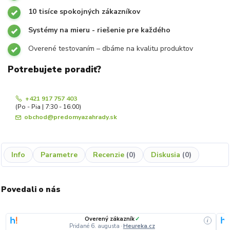
10 tisíce spokojných zákazníkov
Systémy na mieru - riešenie pre každého
Overené testovaním – dbáme na kvalitu produktov
Potrebujete poradiť?
+421 917 757 403
(Po - Pia | 7:30 - 16:00)
obchod@predomyazahrady.sk
Info
Parametre
Recenzie
0
Diskusia
0
Povedali o nás
Overený zákazník
✓
i
Pridané 6. augusta
·
Heureka.cz