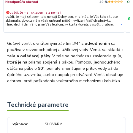
Neodporúča obchod
40 %
★★☆☆☆
Odp
uvádí, že mají skladem, ale nemají
−
uvádí, že mají skladem, ale nemají Dobrý den, mrzí nás, že Vás tato situace
S
+
zklamala, dovolte nám však upřesnit průběh vyřízení Vaší objednávky.
Hned druhý den ráno jsme Vás telefonicky kontaktovali, vysvětlili situaci
»
ohledně neočekávaného výpadku zboží a ještě prověřovali jeho dostupnost
přímo u dodavatele. Jelikož zboží nebylo k dispozici ani u něj, museli jsme
objednávku stornovat. O všem jsme Vás obratem informovali a náležitě se
omluvili. Zakládáme si na férovém a rychlém jednání. O to více nás mrzí, že
Guľový ventil s vnútornými závitmi 3/4"
s odvodnením
sa
i přes naši okamžitou reakci, osobní telefonát a maximální snahu náš
obchod nedoporučujete. Věříme, že nám v budoucnu dáte příležitost
používa v rozvodoch pitnej a úžitkovej vody. Ventil sa skladá z
přesvědčit Vás o kvalitě našich služeb. Tým OZY.market
tela a ovládacej páky
. V tele sa nachádza uzavieracia guľa,
ktorá je na priamo spojená s pákou. Pomocou jednoduchého
otáčania páky o
90°
, pomaly zmenšujeme prítok vody až do
úplného uzavretia, alebo naopak pri otváraní. Ventil obsahuje
ochranu proti poškodeniu vnútorného mechanizmu kohútika.
Výrobca
SLOVARM