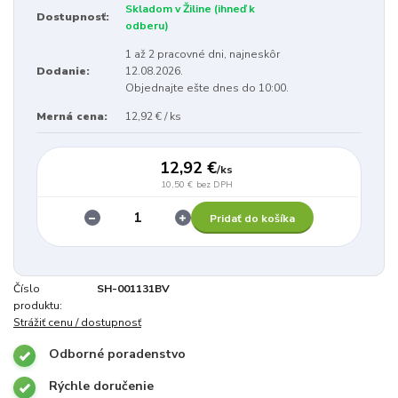
Skladom v Žiline (ihneď k
Dostupnosť:
odberu)
1 až 2 pracovné dni, najneskôr
Dodanie:
12.08.2026.
Objednajte ešte dnes do 10:00.
Merná cena:
12,92 € / ks
12,92 €
/
ks
10,50 €
bez DPH
Pridať do košíka
Číslo
SH-001131BV
produktu:
Strážiť cenu / dostupnosť
Odborné poradenstvo
Rýchle doručenie