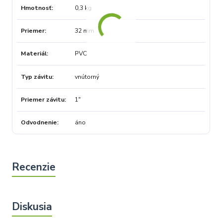
Hmotnosť
0,3 kg
Priemer
32 mm
Materiál
PVC
Typ závitu
vnútorný
Priemer závitu
1"
Odvodnenie
áno