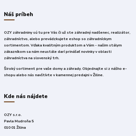
Náš príbeh
OZY záhradniny sú tu pre Vás či už ste záhradný nadšenec, realizátor,
záhradníctvo, alebo prevádzkujete eshop so záhradníckym
sortimentom. Vďaka kvalitným produktom a Vám - našim stálym
zákazníkom sa nám neustále darí prinášať novinky v oblasti
záhradníctva na slovenský trh.
Široký sortiment pre vaše domy a záhrady. Objednajte si z nášho e-
shopu alebo nás navštívte v kamennej predajni v Žiline.
Kde nás nájdete
OZY s.r.o.
Pavla Mudroňa 5
010 01 Žilina