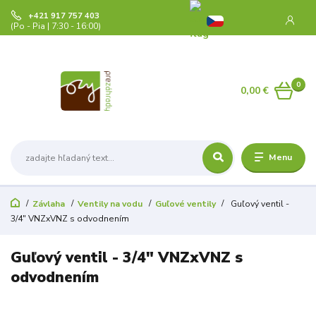
+421 917 757 403
(Po - Pia | 7:30 - 16:00)
0
0,00 €
Menu
Závlaha
Ventily na vodu
Guľové ventily
Guľový ventil -
3/4" VNZxVNZ s odvodnením
Guľový ventil - 3/4" VNZxVNZ s
odvodnením