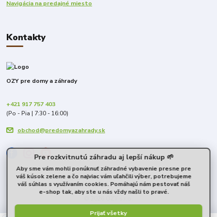
Navigácia na predajné miesto
Kontakty
OZY pre domy a záhrady
+421 917 757 403
(Po - Pia | 7:30 - 16:00)
obchod@predomyazahrady.sk
Pre rozkvitnutú záhradu aj lepší nákup 🌱
Aby sme vám mohli ponúknuť záhradné vybavenie presne pre
váš kúsok zelene a čo najviac vám uľahčili výber, potrebujeme
váš súhlas s využívaním cookies. Pomáhajú nám pestovať náš
e-shop tak, aby ste u nás vždy našli to pravé.
© 2026 OZY s.r.o.
Prijať všetky