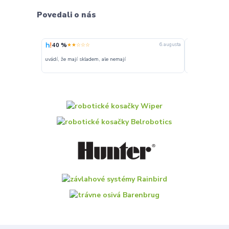
Povedali o nás
40 %
100 %
★★☆☆☆
★★★
6. augusta
uvádí, že mají skladem, ale nemají
Super