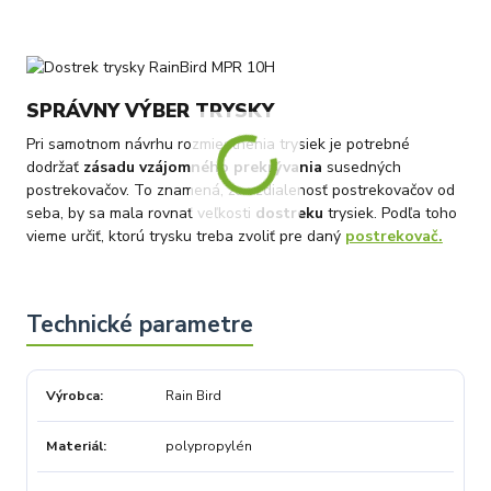
SPRÁVNY VÝBER TRYSKY
Pri samotnom návrhu rozmiestnenia trysiek je potrebné
dodržať
zásadu vzájomného prekrývania
susedných
postrekovačov. To znamená, že vzdialenosť postrekovačov od
seba, by sa mala rovnať veľkosti
dostreku
trysiek. Podľa toho
vieme určiť, ktorú trysku treba zvoliť pre daný
postrekovač.
Výrobca
Rain Bird
Materiál
polypropylén