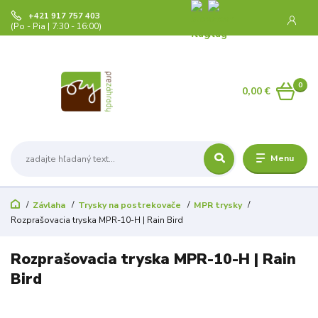
+421 917 757 403
(Po - Pia | 7:30 - 16:00)
0
0,00 €
Menu
Závlaha
Trysky na postrekovače
MPR trysky
Rozprašovacia tryska MPR-10-H | Rain Bird
Rozprašovacia tryska MPR-10-H | Rain
Bird