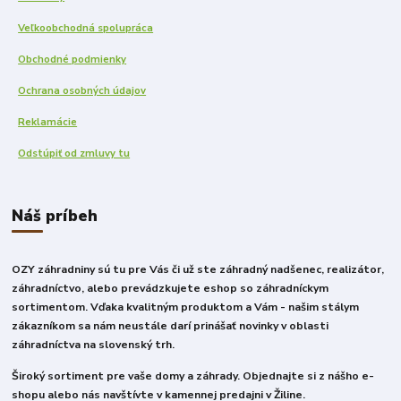
Veľkoobchodná spolupráca
Obchodné podmienky
Ochrana osobných údajov
Reklamácie
Odstúpiť od zmluvy tu
Náš príbeh
OZY záhradniny sú tu pre Vás či už ste záhradný nadšenec, realizátor,
záhradníctvo, alebo prevádzkujete eshop so záhradníckym
sortimentom. Vďaka kvalitným produktom a Vám - našim stálym
zákazníkom sa nám neustále darí prinášať novinky v oblasti
záhradníctva na slovenský trh.
Široký sortiment pre vaše domy a záhrady. Objednajte si z nášho e-
shopu alebo nás navštívte v kamennej predajni v Žiline.