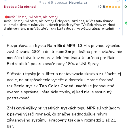
Pridané 6. augusta
·
Heureka.cz
Neodporúča obchod
40 %
★★☆☆☆
Od
uvádí, že mají skladem, ale nemají
−
uvádí, že mají skladem, ale nemají Dobrý den, mrzí nás, že Vás tato situace
+
zklamala, dovolte nám však upřesnit průběh vyřízení Vaší objednávky. Hned
druhý den ráno jsme Vás telefonicky kontaktovali, vysvětlili situaci ohledně
»
neočekávaného výpadku zboží a ještě prověřovali jeho dostupnost přímo u
dodavatele. Jelikož zboží nebylo k dispozici ani u něj, museli jsme objednávku
stornovat. O všem jsme Vás obratem informovali a náležitě se omluvili.
Zakládáme si na férovém a rychlém jednání. O to více nás mrzí, že i přes naši
Rozprašovacia tryska
Rain Bird MPR-10-H
s pevnou výsečou
okamžitou reakci, osobní telefonát a maximální snahu náš obchod
nedoporučujete. Věříme, že nám v budoucnu dáte příležitost přesvědčit Vás o
zavlažovania
180°
a dostrekom
3m
je ideálna pre zavlažovanie
kvalitě našich služeb. Tým OZY.market
menších trávnikov nepravidelného tvaru. Je určená pre Rain
Bird statické postrekovače rady 1804 a UNI-Spray.
Súčasťou trysky je aj filter a nastavovacia skrutka z ušľachtilej
ocele, na prispôsobenie výseče a dostreku. Horné farebné
rozlíšenie trysiek
Top Color Coded
umožňuje jednoduché
overenie správnej inštalácie trysky, aj keď nie je vysunutý
postrekovač.
Zrážkové výšky
pri všetkých tryskách typu
MPR
sú vzhľadom
k pevnej výseči rovnaké, čo značne zjednodušuje návrh
závlahového systému.
Pracovný tlak
je v rozmedzí 1 až 2,1
bar.