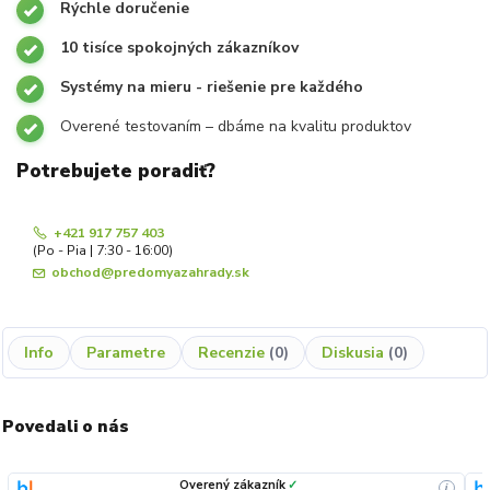
Rýchle doručenie
10 tisíce spokojných zákazníkov
Systémy na mieru - riešenie pre každého
Overené testovaním – dbáme na kvalitu produktov
Potrebujete poradiť?
+421 917 757 403
(Po - Pia | 7:30 - 16:00)
obchod@predomyazahrady.sk
Info
Parametre
Recenzie
0
Diskusia
0
Povedali o nás
Overený zákazník
✓
i