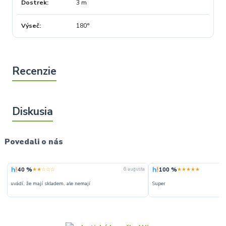
Dostrek
3 m
Výseč
180°
Povedali o nás
40 %
100 %
★★☆☆☆
★★★★★
6. augusta
uvádí, že mají skladem, ale nemají
Super