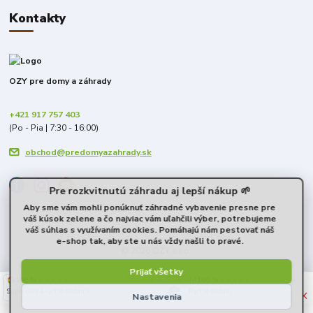
Kontakty
OZY pre domy a záhrady
+421 917 757 403
(Po - Pia | 7:30 - 16:00)
obchod@predomyazahrady.sk
Pre rozkvitnutú záhradu aj lepší nákup 🌱
Aby sme vám mohli ponúknuť záhradné vybavenie presne pre
váš kúsok zelene a čo najviac vám uľahčili výber, potrebujeme
váš súhlas s využívaním cookies. Pomáhajú nám pestovať náš
e-shop tak, aby ste u nás vždy našli to pravé.
© 2026 OZY s.r.o.
Prijať všetky
100 %
★★★★★
100 %
★★★★★
4. augusta
×
Super ceny a rychle dodanie
Rychlé dodání
Nastavenia