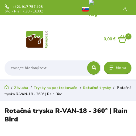
+421 917 757 403
(Po - Pia | 7:30 - 16:00)
0
0,00 €
Menu
Závlaha
Trysky na postrekovače
Rotačné trysky
Rotačná
tryska R-VAN-18 - 360° | Rain Bird
Rotačná tryska R-VAN-18 - 360° | Rain
Bird