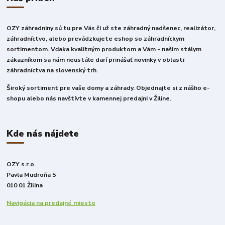
OZY záhradniny sú tu pre Vás či už ste záhradný nadšenec, realizátor,
záhradníctvo, alebo prevádzkujete eshop so záhradníckym
sortimentom. Vďaka kvalitným produktom a Vám - našim stálym
zákazníkom sa nám neustále darí prinášať novinky v oblasti
záhradníctva na slovenský trh.
Široký sortiment pre vaše domy a záhrady. Objednajte si z nášho e-
shopu alebo nás navštívte v kamennej predajni v Žiline.
Kde nás nájdete
OZY s.r.o.
Pavla Mudroňa 5
010 01 Žilina
Navigácia na predajné miesto