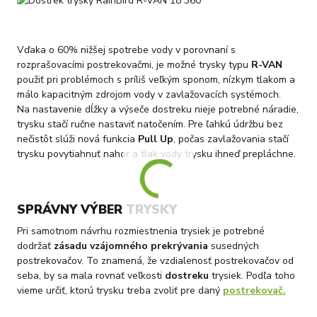
Vďaka o 60% nižšej spotrebe vody v porovnaní s
rozprašovacími postrekovačmi, je možné trysky typu
R-VAN
použiť pri problémoch s príliš veľkým sponom, nízkym tlakom a
málo kapacitným zdrojom vody v zavlažovacích systémoch.
Na nastavenie dĺžky a výseče dostreku nieje potrebné náradie,
trysku stačí ručne nastaviť natočením. Pre ľahkú údržbu bez
nečistôt slúži nová funkcia
Pull Up
, počas zavlažovania stačí
trysku povytiahnuť nahor a tlak vody trysku ihneď prepláchne.
SPRÁVNY VÝBER TRYSKY
Pri samotnom návrhu rozmiestnenia trysiek je potrebné
dodržať
zásadu vzájomného prekrývania
susedných
postrekovačov. To znamená, že vzdialenosť postrekovačov od
seba, by sa mala rovnať veľkosti
dostreku
trysiek. Podľa toho
vieme určiť, ktorú trysku treba zvoliť pre daný
postrekovač.