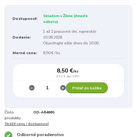
Skladom v Žiline (ihneď k
Dostupnosť:
odberu)
1 až 2 pracovné dni, najneskôr
Dodanie:
10.08.2026.
Objednajte ešte dnes do 10:00.
Merná cena:
8,50 € / ks
8,50 €
/
ks
6,91 €
bez DPH
Pridať do košíka
Číslo
OD-A84665
produktu:
Strážiť cenu / dostupnosť
Odborné poradenstvo