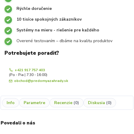
Rýchle doručenie
10 tisíce spokojných zákazníkov
Systémy na mieru - riešenie pre každého
Overené testovaním – dbáme na kvalitu produktov
Potrebujete poradiť?
+421 917 757 403
(Po - Pia | 7:30 - 16:00)
obchod@predomyazahrady.sk
Info
Parametre
Recenzie
0
Diskusia
0
Povedali o nás