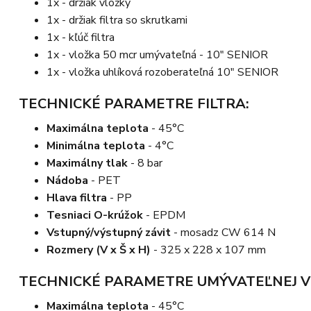
1x - držiak vložky
1x - držiak filtra so skrutkami
1x - kľúč filtra
1x - vložka 50 mcr umývateľná - 10" SENIOR
1x - vložka uhlíková rozoberateľná 10" SENIOR
TECHNICKÉ PARAMETRE FILTRA:
Maximálna teplota
- 45°C
Minimálna teplota
- 4°C
Maximálny tlak
- 8 bar
Nádoba
- PET
Hlava filtra
- PP
Tesniaci O-krúžok
- EPDM
Vstupný/výstupný závit
- mosadz CW 614 N
Rozmery (V x Š x H)
- 325 x 228 x 107 mm
TECHNICKÉ PARAMETRE UMÝVATEĽNEJ V
Maximálna teplota
- 45°C