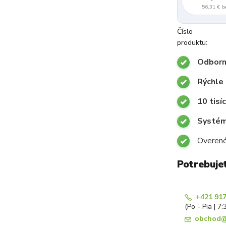
56,31 €
b
Číslo
produktu:
Odborn
Rýchle
10 tisí
Systémy
Overené
Potrebuje
+421 917
(Po - Pia | 7:
obchod@