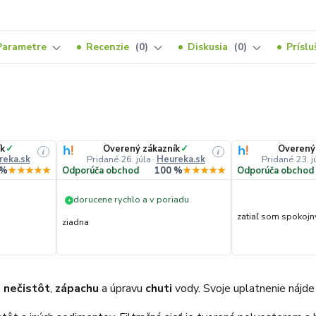
Parametre
Recenzie
0
Diskusia
0
Prísl
ík
✓
Overený zákazník
✓
Overený
i
i
reka.sk
Pridané 26. júla
·
Heureka.sk
Pridané 23. j
 %
★★★★★
Odporúča obchod
100 %
★★★★★
Odporúča obchod
dorucene rychlo a v poriadu
+
zatiaľ som spokojn
ziadna
e
nečistôt
,
zápachu
a úpravu
chuti
vody. Svoje uplatnenie nájde p