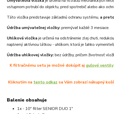
Umývateľná vložka
je určená na filtráciu mechanických neč
vstupnom potrubí do objektu, pred spotrebič alebo ako ochran
Táto vložka predstavuje základnú ochranu systému,
a pret
Údržba umývateľnej vložky:
premývať každé 3 mesiace.
Uhlíková vložka
je určená na odstránenie zlej chuti, redukci
naplnený aktívnou látkou - uhlíkom, ktorá je ľahko vymeniteľ
Údržba uhlíkovej vložky:
bez údržby, pričom životnosť vlož
K filtračnému setu je možné dokúpiť aj
guľové ventily
Kliknutím na
tento odkaz
sa Vám zobrazí nákupný košík
Balenie obsahuje
1x - 10" filter SENIOR DUO 1"