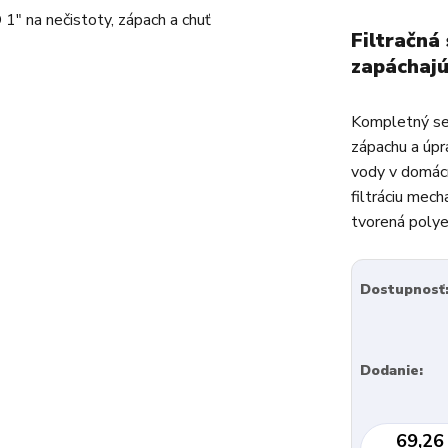
Filtračná
zapáchajú
Kompletný set
zápachu a úpra
vody v domácn
filtráciu mech
tvorená polye
Dostupnosť
Dodanie:
69,26