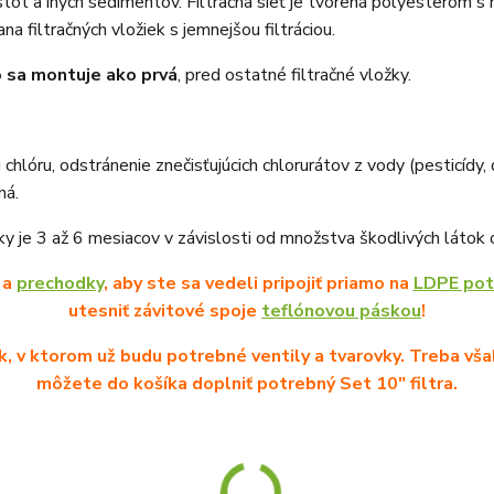
istôt a iných sedimentov. Filtračná sieť je tvorená polyesterom s
a filtračných vložiek s jemnejšou filtráciou.
o sa montuje ako prvá
, pred ostatné filtračné vložky.
u chlóru, odstránenie znečisťujúcich chlorurátov z vody (pesticídy,
ná.
ky je 3 až 6 mesiacov v závislosti od množstva škodlivých látok
a
prechodky
, aby ste sa vedeli pripojiť priamo na
LDPE pot
utesniť závitové spoje
teflónovou páskou
!
, v ktorom už budu potrebné ventily a tvarovky. Treba vša
môžete do košíka doplniť potrebný Set 10" filtra.