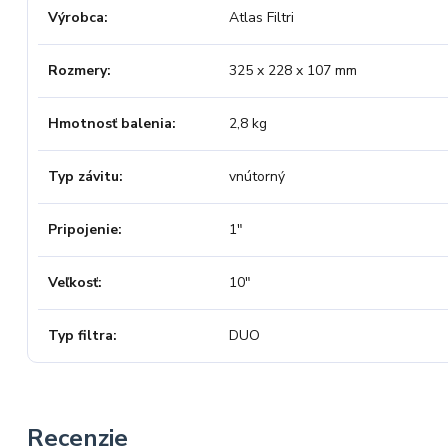
Výrobca
Atlas Filtri
Rozmery
325 x 228 x 107 mm
Hmotnosť balenia
2,8 kg
Typ závitu
vnútorný
Pripojenie
1"
Veľkosť
10"
Typ filtra
DUO