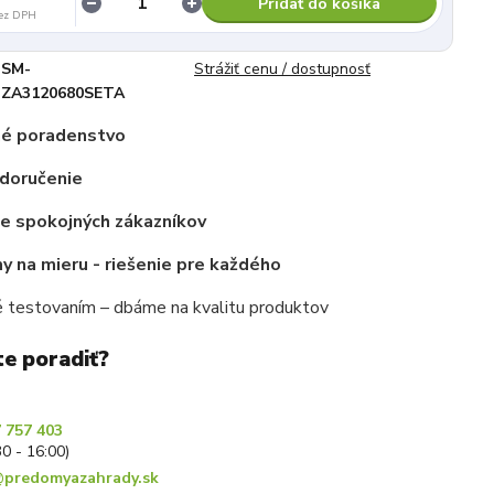
Pridať do košíka
ez DPH
SM-
Strážiť cenu / dostupnosť
ZA3120680SETA
é poradenstvo
 doručenie
ce spokojných zákazníkov
 na mieru - riešenie pre každého
 testovaním – dbáme na kvalitu produktov
te poradiť?
 757 403
30 - 16:00)
predomyazahrady.sk