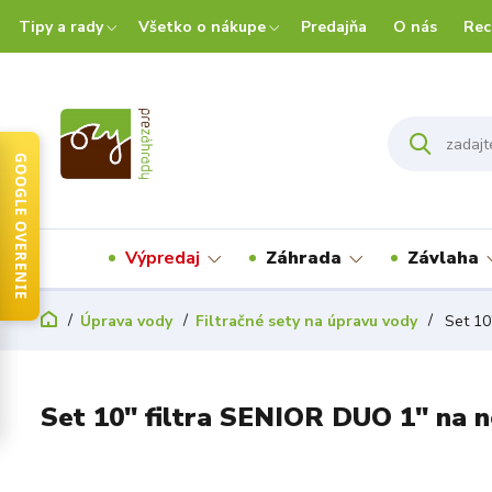
Tipy a rady
Všetko o nákupe
Predajňa
O nás
Rec
GOOGLE OVERENIE
Výpredaj
Záhrada
Závlaha
Úprava vody
Filtračné sety na úpravu vody
Set 10"
Set 10" filtra SENIOR DUO 1" na ne