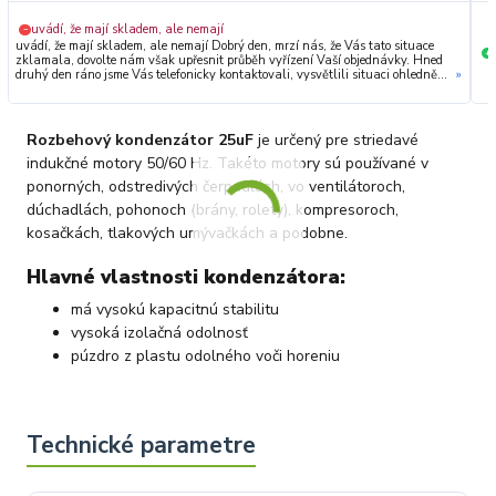
uvádí, že mají skladem, ale nemají
−
uvádí, že mají skladem, ale nemají Dobrý den, mrzí nás, že Vás tato situace
+
zklamala, dovolte nám však upřesnit průběh vyřízení Vaší objednávky. Hned
druhý den ráno jsme Vás telefonicky kontaktovali, vysvětlili situaci ohledně
»
neočekávaného výpadku zboží a ještě prověřovali jeho dostupnost přímo u
dodavatele. Jelikož zboží nebylo k dispozici ani u něj, museli jsme objednávku
stornovat. O všem jsme Vás obratem informovali a náležitě se omluvili.
Zakládáme si na férovém a rychlém jednání. O to více nás mrzí, že i přes naši
Rozbehový kondenzátor 25uF
je určený pre striedavé
okamžitou reakci, osobní telefonát a maximální snahu náš obchod
nedoporučujete. Věříme, že nám v budoucnu dáte příležitost přesvědčit Vás o
indukčné motory 50/60 Hz. Takéto motory sú používané v
kvalitě našich služeb. Tým OZY.market
ponorných, odstredivých čerpadlách, vo ventilátoroch,
dúchadlách, pohonoch (brány, rolety), kompresoroch,
kosačkách, tlakových umývačkách a podobne.
Hlavné vlastnosti kondenzátora:
má vysokú kapacitnú stabilitu
vysoká izolačná odolnosť
púzdro z plastu odolného voči horeniu