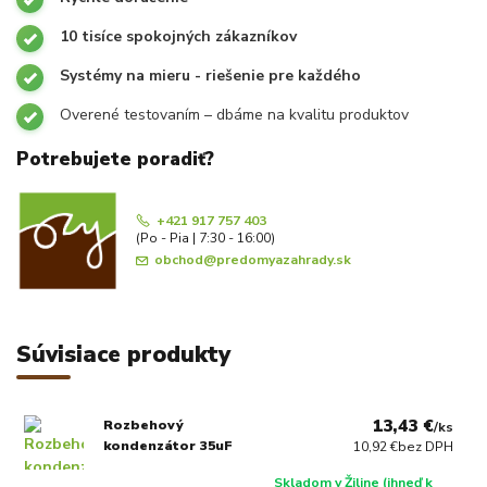
10 tisíce spokojných zákazníkov
Systémy na mieru - riešenie pre každého
Overené testovaním – dbáme na kvalitu produktov
Potrebujete poradiť?
+421 917 757 403
(Po - Pia | 7:30 - 16:00)
obchod@predomyazahrady.sk
Súvisiace produkty
13,43 €
Rozbehový
/
ks
kondenzátor 35uF
10,92 €
bez DPH
Skladom v Žiline (ihneď k