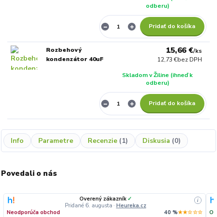
odberu)
Pridať do košíka
15,66 €
Rozbehový
/
ks
kondenzátor 40uF
12,73 €
bez DPH
Skladom v Žiline (ihneď k
odberu)
Pridať do košíka
Info
Parametre
Recenzie
1
Diskusia
0
Povedali o nás
Overený zákazník
✓
i
Pridané 6. augusta
·
Heureka.cz
Neodporúča obchod
40 %
★★☆☆☆
Od