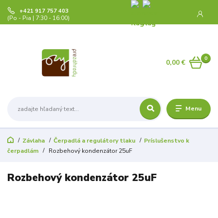
+421 917 757 403
(Po - Pia | 7:30 - 16:00)
0
0,00 €
Menu
Závlaha
Čerpadlá a regulátory tlaku
Príslušenstvo k
čerpadlám
Rozbehový kondenzátor 25uF
Rozbehový kondenzátor 25uF