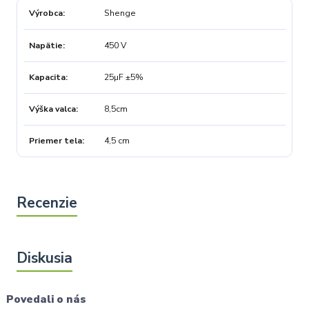
Výrobca
Shenge
Napätie
450 V
Kapacita
25µF ±5%
Výška valca
8,5cm
Priemer tela
4,5 cm
Povedali o nás