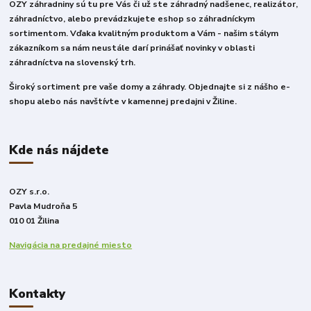
OZY záhradniny sú tu pre Vás či už ste záhradný nadšenec, realizátor,
záhradníctvo, alebo prevádzkujete eshop so záhradníckym
sortimentom. Vďaka kvalitným produktom a Vám - našim stálym
zákazníkom sa nám neustále darí prinášať novinky v oblasti
záhradníctva na slovenský trh.
Široký sortiment pre vaše domy a záhrady. Objednajte si z nášho e-
shopu alebo nás navštívte v kamennej predajni v Žiline.
Kde nás nájdete
OZY s.r.o.
Pavla Mudroňa 5
010 01 Žilina
Navigácia na predajné miesto
Kontakty