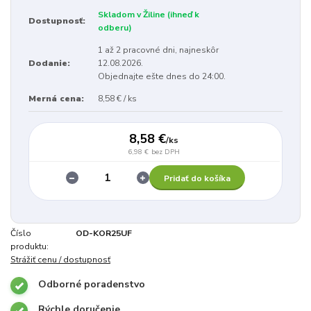
Skladom v Žiline (ihneď k
Dostupnosť:
odberu)
1 až 2 pracovné dni, najneskôr
Dodanie:
12.08.2026.
Objednajte ešte dnes do 24:00.
Merná cena:
8,58 € / ks
8,58 €
/
ks
6,98 €
bez DPH
Pridať do košíka
Číslo
OD-KOR25UF
produktu:
Strážiť cenu / dostupnosť
Odborné poradenstvo
Rýchle doručenie