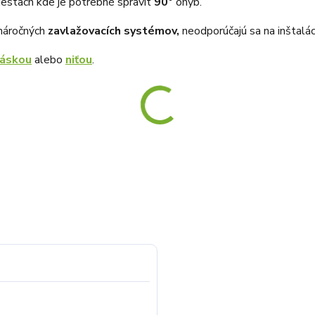
iestach kde je potrebné spravit
90°
ohyb.
enáročných
zavlažovacích systémov,
neodporúčajú sa na inštalác
páskou
alebo
niťou
.