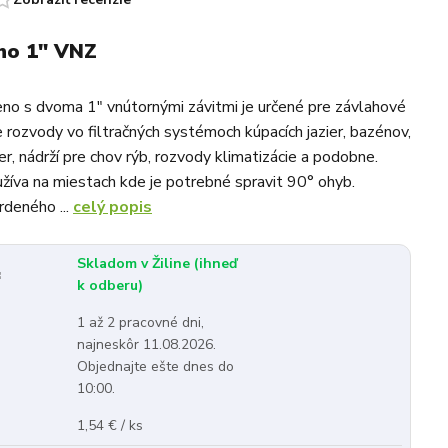
no 1" VNZ
no s dvoma 1" vnútornými závitmi je určené pre závlahové
 rozvody vo filtračných systémoch kúpacích jazier, bazénov,
er, nádrží pre chov rýb, rozvody klimatizácie a podobne.
žíva na miestach kde je potrebné spravit 90° ohyb.
rdeného ...
celý popis
Skladom v Žiline (ihneď
:
k odberu)
1 až 2 pracovné dni,
najneskôr 11.08.2026.
Objednajte ešte dnes do
10:00.
1,54 € / ks