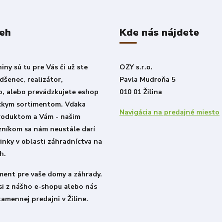
beh
Kde nás nájdete
ny sú tu pre Vás či už ste
OZY s.r.o.
šenec, realizátor,
Pavla Mudroňa 5
o, alebo prevádzkujete eshop
010 01 Žilina
ckym sortimentom. Vďaka
Navigácia na predajné miesto
roduktom a Vám - našim
zníkom sa nám neustále darí
inky v oblasti záhradníctva na
h.
iment pre vaše domy a záhrady.
si z nášho e-shopu alebo nás
kamennej predajni v Žiline.