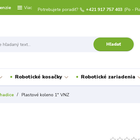
enzie
Viac
Potrebujete poradiť?
+421 917 757 403
(Po - Pi
Hľadať
Robotické kosačky
Robotické zariadenia
hadice
Plastové koleno 1" VNZ