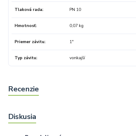
Tlaková rada
PN 10
Hmotnosť
0,07 kg
Priemer závitu
1"
Typ závitu
vonkajší