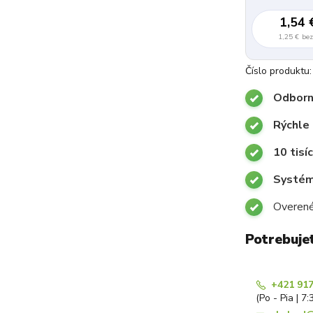
1,54 
1,25 €
be
Číslo produktu:
Odborn
Rýchle
10 tisí
Systémy
Overené
Potrebuje
+421 917
(Po - Pia | 7: