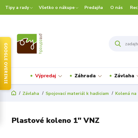
Tipy a rady
Všetko o nákupe
Predajňa
O nás
Rec
GOOGLE OVERENIE
Výpredaj
Záhrada
Závlaha
Závlaha
Spojovací materiál k hadiciam
Kolená na 
Plastové koleno 1" VNZ