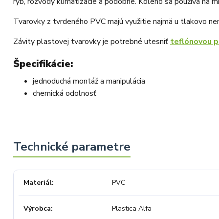
rýb, rozvody klimatizácie a podobne. Koleno sa používa na m
Tvarovky z tvrdeného PVC majú využitie najmä u tlakovo n
Závity plastovej tvarovky je potrebné utesniť
teflónovou 
Špecifikácie:
jednoduchá montáž a manipulácia
chemická odolnosť
Materiál
PVC
Výrobca
Plastica Alfa