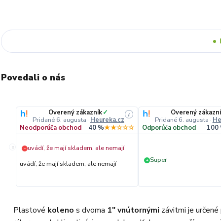
Povedali o nás
Overený zákazník
✓
Overený zákazn
i
Pridané 6. augusta
·
Heureka.cz
Pridané 6. augusta
·
He
Neodporúča obchod
40 %
★★☆☆☆
Odporúča obchod
100
«
uvádí, že mají skladem, ale nemají
−
Super
+
uvádí, že mají skladem, ale nemají
Plastové
koleno
s dvoma
1" vnútornými
závitmi je určené