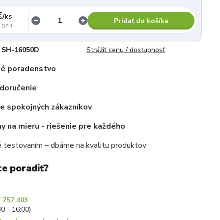
€
/
ks
Pridať do košíka
z DPH
SH-16050D
Strážiť cenu / dostupnosť
é poradenstvo
 doručenie
ce spokojných zákazníkov
 na mieru - riešenie pre každého
 testovaním – dbáme na kvalitu produktov
te poradiť?
 757 403
30 - 16:00)