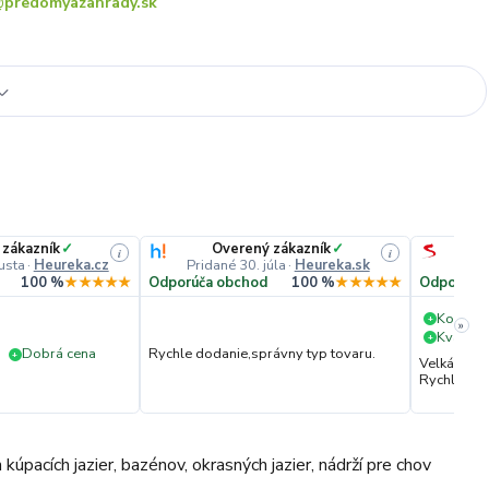
predomyazahrady.sk
 zákazník
✓
Overený zákazník
✓
i
i
usta
·
Heureka.cz
Pridané 30. júla
·
Heureka.sk
Pri
100 %
★★★★★
Odporúča obchod
100 %
★★★★★
Odporúča
Komuni
+
»
Kvalita 
+
Dobrá cena
Rychle dodanie,správny typ tovaru.
+
Velká vstř
Rychlé dod
úpacích jazier, bazénov, okrasných jazier, nádrží pre chov