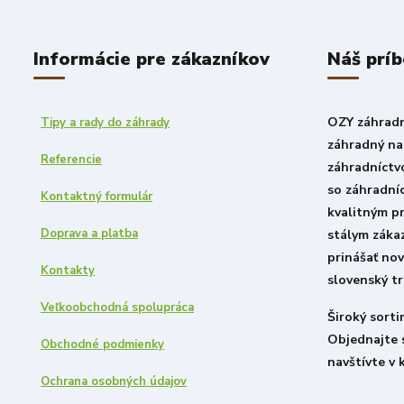
Informácie pre zákazníkov
Náš prí
OZY záhradni
Tipy a rady do záhrady
záhradný nad
Referencie
záhradníctv
so záhradní
Kontaktný formulár
kvalitným p
Doprava a platba
stálym záka
prinášať nov
Kontakty
slovenský tr
Veľkoobchodná spolupráca
Široký sort
Objednajte 
Obchodné podmienky
navštívte v 
Ochrana osobných údajov