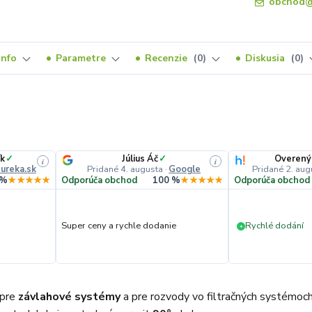
obchod@
Info
Parametre
Recenzie
0
Diskusia
0
ík
✓
Július Áč
✓
Overený
i
i
ureka.sk
Pridané 4. augusta
·
Google
Pridané 2. aug
 %
★★★★★
Odporúča obchod
100 %
★★★★★
Odporúča obchod
Super ceny a rychle dodanie
Rychlé dodání
+
 pre
závlahové systémy
a pre rozvody vo filtračných systémoch k