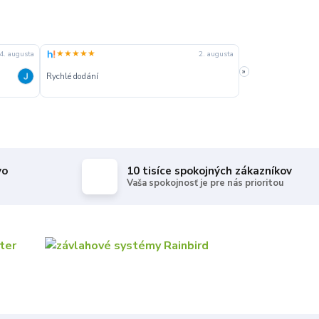
★★★★★
★★★★★
4. augusta
2. augusta
»
Rychlé dodání
Rychle dodanie,sprá
vo
10 tisíce spokojných zákazníkov
Vaša spokojnosť je pre nás prioritou