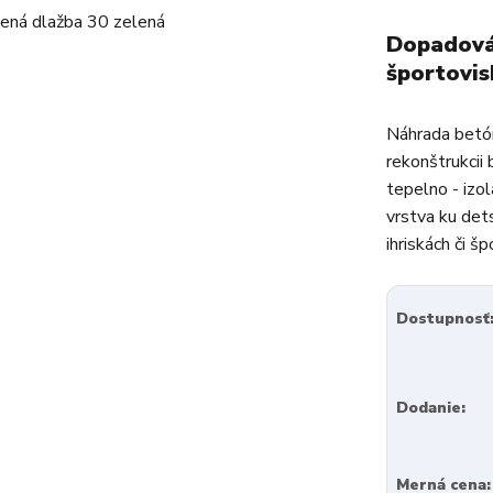
Dopadová 
športovi
Náhrada betón
rekonštrukcii 
tepelno - izo
vrstva ku det
ihriskách či šp
Dostupnosť
Dodanie:
Merná cena: