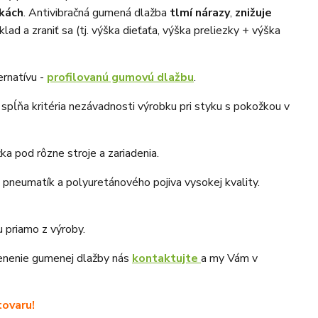
skách
. Antivibračná gumená dlažba
tlmí nárazy
,
znižuje
 a zraniť sa (tj. výška dieťaťa, výška preliezky + výška
ernatívu -
profilovanú gumovú dlažbu
.
spĺňa kritéria nezávadnosti výrobku pri styku s pokožkou v
a pod rôzne stroje a zariadenia.
pneumatík a polyuretánového pojiva vysokej kvality.
 priamo z výroby.
cenenie gumenej dlažby nás
kontaktujte
a my Vám v
ovaru!