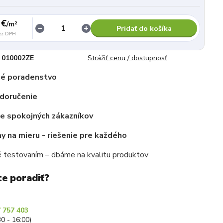
 €
/
m²
Pridať do košíka
ez DPH
010002ZE
Strážiť cenu / dostupnosť
é poradenstvo
 doručenie
ce spokojných zákazníkov
 na mieru - riešenie pre každého
 testovaním – dbáme na kvalitu produktov
te poradiť?
 757 403
30 - 16:00)