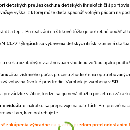
ri detských preliezkach,
na detských ihriskách či športovi
žuje výška, z ktorej môže dieťa spadnúť voľným pádom na podklad
t a lepiť. Pri realizácií na štrkové lôžko je potrebné použiť alt
EN 1177
týkajúcich sa vybavenia detských ihrísk. Gumená dlažba 
 a elektroizolačným vlastnostiam vhodnou voľbou aj ako podložk
ranulátu
, získaného počas procesu zhodnotenia opotrebovaných 
nivý vplyv na životné prostredie. Výrobok je vyrobený v
SR
.
 prevádzke v Žiline, keďže sa gumená dlažba posiela na zákazku
individuálne
, nakoľko sa prepravuje na paletách. Pre presné na
presne tam, kam potrebujete.
sť zakúpenia výhradne na platbu predom pred odoslaním t