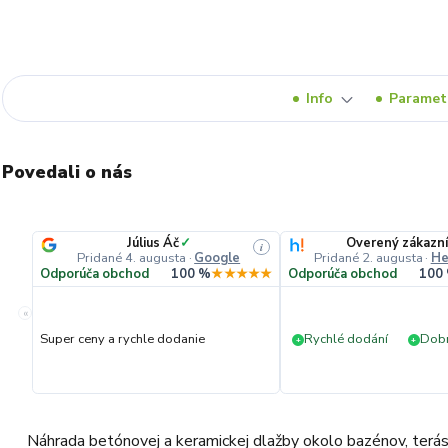
Info
Paramet
Povedali o nás
Július Áč
✓
Overený zákazn
i
Pridané 4. augusta
·
Google
Pridané 2. augusta
·
He
Odporúča obchod
100 %
★★★★★
Odporúča obchod
100
«
Super ceny a rychle dodanie
Rychlé dodání
Dobr
+
+
Náhrada betónovej a keramickej dlažby okolo bazénov, terás, p