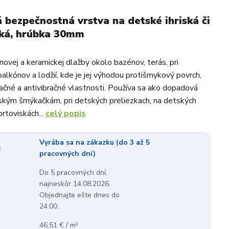
bezpečnostná vrstva na detské ihriská či
ská, hrúbka 30mm
ovej a keramickej dlažby okolo bazénov, terás, pri
balkónov a lodžií, kde je jej výhodou protišmykový povrch,
lačné a antivibračné vlastnosti. Používa sa ako dopadová
ským šmýkačkám, pri detských preliezkach, na detských
ortoviskách...
celý popis
Vyrába sa na zákazku (do 3 až 5
:
pracovných dní)
Do 5 pracovných dní,
najneskôr 14.08.2026.
Objednajte ešte dnes do
24:00.
46,51 € / m²