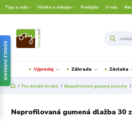
Tipy a rady
Všetko o nákupe
Predajňa
O nás
Rec
GOOGLE OVERENIE
Výpredaj
Záhrada
Závlaha
Pre detské ihriská
Bezpečnostné gumené povrchy
Neprofilovaná gumená dlažba 30 