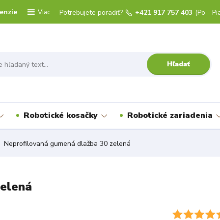
enzie
Viac
Potrebujete poradiť?
+421 917 757 403
(Po - Pi
Hľadať
Robotické kosačky
Robotické zariadenia
Neprofilovaná gumená dlažba 30 zelená
zelená