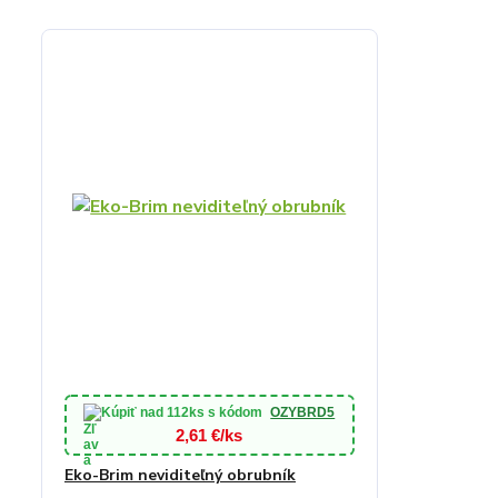
Kúpiť nad
112ks
s kódom
OZYBRD5
2,61 €/ks
Eko-Brim neviditeľný obrubník