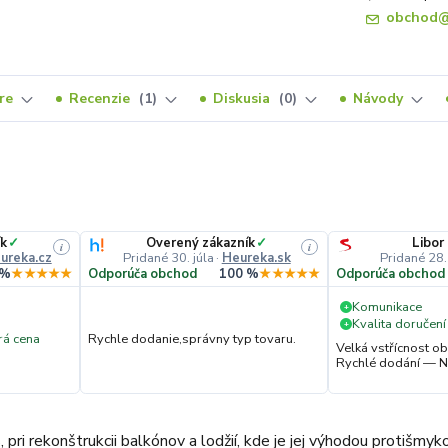
obchod@
re
Recenzie
1
Diskusia
0
Návody
ík
✓
Overený zákazník
✓
Libor
i
i
ureka.cz
Pridané 30. júla
·
Heureka.sk
Pridané 28.
 %
★★★★★
Odporúča obchod
100 %
★★★★★
Odporúča obchod
Komunikace
+
Kvalita doručení
+
á cena
Rychle dodanie,správny typ tovaru.
Velká vstřícnost 
Rychlé dodání — N
ri rekonštrukcii balkónov a lodžií, kde je jej výhodou protišmyko