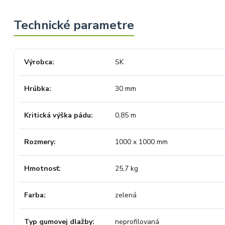
Výrobca
SK
Hrúbka
30 mm
Kritická výška pádu
0,85 m
Rozmery
1000 x 1000 mm
Hmotnosť
25,7 kg
Farba
zelená
Typ gumovej dlažby
neprofilovaná