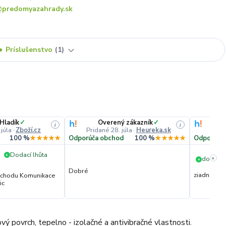
predomyazahrady.sk
Príslušenstvo
1
 Hladík
✓
Overený zákazník
✓
i
i
 júla
·
Zboží.cz
Pridané 28. júla
·
Heureka.sk
Prida
100 %
★★★★★
Odporúča obchod
100 %
★★★★★
Odporúča
Dodací lhůta
+
»
dorucen
+
Dobré
ziadna
obchodu Komunikace
ic
vý povrch, tepelno - izolačné a antivibračné vlastnosti.