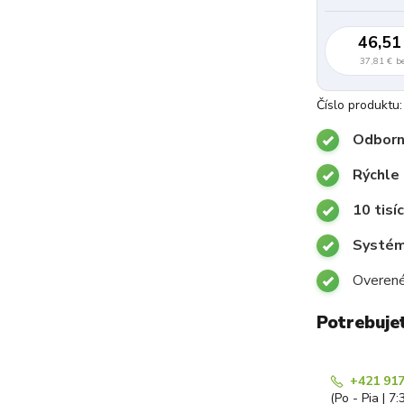
46,51
37,81 €
b
Číslo produktu:
Odborn
Rýchle
10 tisí
Systémy
Overené
Potrebuje
+421 917
(Po - Pia | 7: