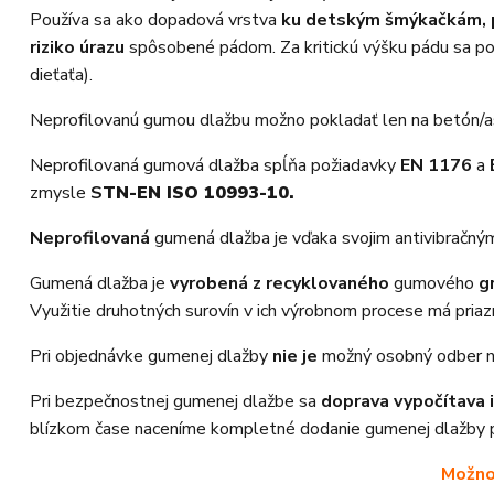
Používa sa ako dopadová vrstva
ku detským šmýkačkám, p
riziko úrazu
spôsobené pádom. Za kritickú výšku pádu sa pova
dieťaťa).
Neprofilovanú gumou dlažbu možno pokladať len na betón/asfal
Neprofilovaná gumová dlažba spĺňa požiadavky
EN 1176
a
zmysle
S
TN-EN ISO 10993-10.
Neprofilovaná
gumená dlažba je vďaka svojim antivibračným
Gumená dlažba je
vyrobená z recyklovaného
gumového
g
Využitie druhotných surovín v ich výrobnom procese má priaz
Pri objednávke gumenej dlažby
nie je
možný osobný odber na
Pri bezpečnostnej gumenej dlažbe sa
doprava vypočítava 
blízkom čase naceníme kompletné dodanie gumenej dlažby 
Možno