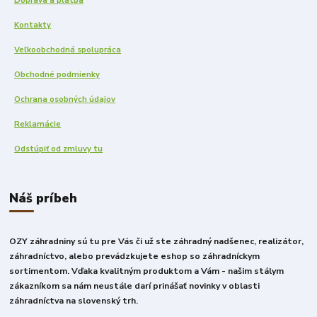
Doprava a platba
Kontakty
Veľkoobchodná spolupráca
Obchodné podmienky
Ochrana osobných údajov
Reklamácie
Odstúpiť od zmluvy tu
Náš príbeh
OZY záhradniny sú tu pre Vás či už ste záhradný nadšenec, realizátor,
záhradníctvo, alebo prevádzkujete eshop so záhradníckym
sortimentom. Vďaka kvalitným produktom a Vám - našim stálym
zákazníkom sa nám neustále darí prinášať novinky v oblasti
záhradníctva na slovenský trh.