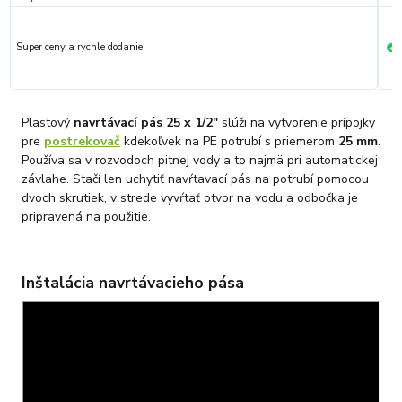
Super ceny a rychle dodanie
R
+
Plastový
navrtávací pás 25 x 1/2"
slúži na vytvorenie prípojky
pre
postrekovač
kdekoľvek na PE potrubí s priemerom
25 mm
.
Používa sa v rozvodoch pitnej vody a to najmä pri automatickej
závlahe. Stačí len uchytiť navŕtavací pás na potrubí pomocou
dvoch skrutiek, v strede vyvŕtať otvor na vodu a odbočka je
pripravená na použitie.
Inštalácia navrtávacieho pása