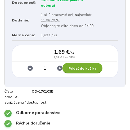
Dostupnosť:
odberu)
1 až 2 pracovné dni, najneskôr
Dodanie:
11.08.2026.
Objednajte ešte dnes do 24:00.
Merná cena:
1,69 € / ks
1,69 €
/
ks
1,37 €
bez DPH
Pridať do košíka
Číslo
OD-170103B
produktu:
Strážiť cenu / dostupnosť
Odborné poradenstvo
Rýchle doručenie