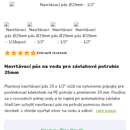
Zobraziť recenzie
Navrtávací pás na vodu pre závlahové potrubie
25mm
Plastový navrtávací pás 25 x 1/2" slúži na vytvorenie prípojky pre
postrekovač kdekoľvek na PE potrubí s priemerom 25 mm. Používa
sa v rozvodoch pitnej vody a to najmä pri automatickej závlahe.
Stačí len uchytiť navŕtavací pás na potrubí pomocou dvoch
skrutiek, v strede vyvŕtať otvor na vodu a odboč...
celý popis
Skladom v Žiline (ihneď k