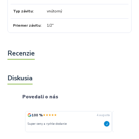
Typ závitu
vnútorný
Priemer závitu
1/2"
Povedali o nás
100 %
100 %
★★★★★
★★★
4. augusta
Super ceny a rychle dodanie
Rychlé dodání