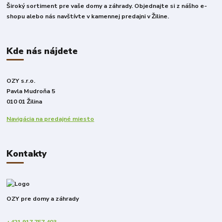
Široký sortiment pre vaše domy a záhrady. Objednajte si z nášho e-
shopu alebo nás navštívte v kamennej predajni v Žiline.
Kde nás nájdete
OZY s.r.o.
Pavla Mudroňa 5
010 01 Žilina
Navigácia na predajné miesto
Kontakty
OZY pre domy a záhrady
+421 917 757 403