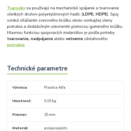
Tvarovky
sa používajú na mechanické spájanie a tvarovanie
všetkých druhov polyetylénových hadíc (
LDPE, HDPE
). Spoj
vzniká stláčaním zverového krúžku okolo vonkajšej steny
potrubia a dodatočným utesnením pomocou gumeného krúžku.
Hlavnou funkciou spojovacích materiálov je podľa potreby
tvarovanie, nadpájanie
alebo
vetvenie
závlahového
potrubia
.
Výrobca
Plastica Alfa
Hmotnosť
0,15 kg
Priemer
25 mm
Materiál
polypropylén