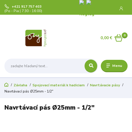
+421 917 757 403
(Po - Pia | 7:30 - 16:00)
0
0,00 €
Menu
Závlaha
Spojovací materiál k hadiciam
Navrtávacie pásy
Navrtávací pás Ø25mm - 1/2"
Navrtávací pás Ø25mm - 1/2"