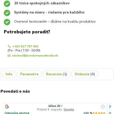
10 tisíce spokojných zákazníkov
Systémy na mieru - riešenie pre každého
Overené testovaním – dbáme na kvalitu produktov
Potrebujete poradiť?
+421 917 757 403
(Po - Pia | 7:30 - 16:00)
obchod@predomyazahrady.sk
Info
Parametre
Recenzie
1
Diskusia
0
Povedali o nás
Július Áč
✓
i
Pridané 4. augusta
·
Google
Odporúča obchod
100 %
★★★★★
Odp