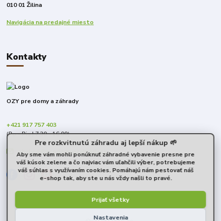
010 01 Žilina
Navigácia na predajné miesto
Kontakty
OZY pre domy a záhrady
+421 917 757 403
(Po - Pia | 7:30 - 16:00)
Pre rozkvitnutú záhradu aj lepší nákup 🌱
obchod@predomyazahrady.sk
Aby sme vám mohli ponúknuť záhradné vybavenie presne pre
váš kúsok zelene a čo najviac vám uľahčili výber, potrebujeme
váš súhlas s využívaním cookies. Pomáhajú nám pestovať náš
e-shop tak, aby ste u nás vždy našli to pravé.
Prijať všetky
Nastavenia