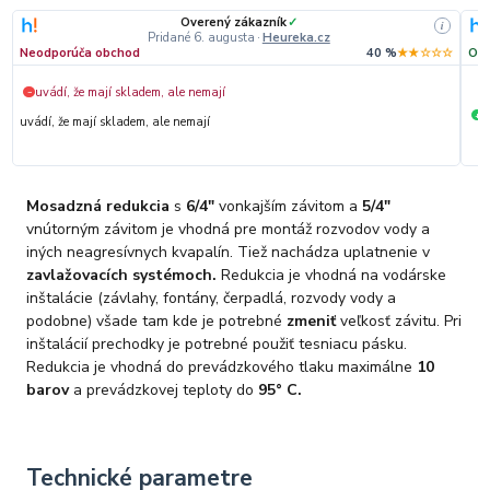
Overený zákazník
✓
i
Pridané 6. augusta
·
Heureka.cz
Neodporúča obchod
40 %
★★☆☆☆
Odp
uvádí, že mají skladem, ale nemají
−
S
+
uvádí, že mají skladem, ale nemají
Mosadzná redukcia
s
6/4"
vonkajším závitom a
5/4"
vnútorným závitom je vhodná pre montáž rozvodov vody a
iných neagresívnych kvapalín. Tiež nachádza uplatnenie v
zavlažovacích systémoch.
Redukcia je vhodná na vodárske
inštalácie (závlahy, fontány, čerpadlá, rozvody vody a
podobne) všade tam kde je potrebné
zmeniť
veľkosť závitu. Pri
inštalácií prechodky je potrebné použiť tesniacu pásku.
Redukcia je vhodná do prevádzkového tlaku maximálne
10
barov
a prevádzkovej teploty do
95
° C.