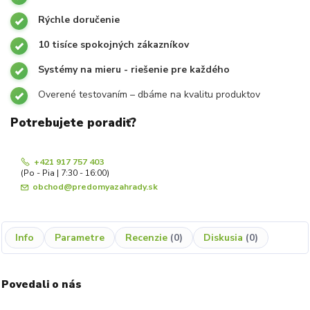
Rýchle doručenie
10 tisíce spokojných zákazníkov
Systémy na mieru - riešenie pre každého
Overené testovaním – dbáme na kvalitu produktov
Potrebujete poradiť?
+421 917 757 403
(Po - Pia | 7:30 - 16:00)
obchod@predomyazahrady.sk
Info
Parametre
Recenzie
0
Diskusia
0
Povedali o nás