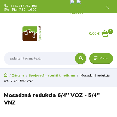
+421 917 757 403
(Po - Pia | 7:30 - 16:00)
0
0,00 €
Menu
Závlaha
Spojovací materiál k hadiciam
Mosadzná redukcia
6/4" VOZ - 5/4" VNZ
Mosadzná redukcia 6/4" VOZ - 5/4"
VNZ