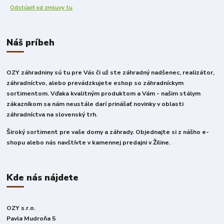
Odstúpiť od zmluvy tu
Náš príbeh
OZY záhradniny sú tu pre Vás či už ste záhradný nadšenec, realizátor,
záhradníctvo, alebo prevádzkujete eshop so záhradníckym
sortimentom. Vďaka kvalitným produktom a Vám - našim stálym
zákazníkom sa nám neustále darí prinášať novinky v oblasti
záhradníctva na slovenský trh.
Široký sortiment pre vaše domy a záhrady. Objednajte si z nášho e-
shopu alebo nás navštívte v kamennej predajni v Žiline.
Kde nás nájdete
OZY s.r.o.
Pavla Mudroňa 5