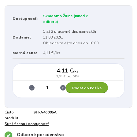
Skladom v Žiline (ihneď k
Dostupnosť:
odberu)
1 až 2 pracovné dni, najneskôr
Dodanie:
11.08.2026.
Objednajte ešte dnes do 10:00.
Merná cena:
4,11 € / ks
4,11 €
/
ks
3,34 €
bez DPH
Pridať do košíka
Číslo
SH-A46005A
produktu:
Strážiť cenu / dostupnosť
Odborné poradenstvo