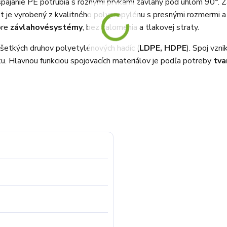
a spájanie PE potrubia s rôznymi prvkami závlahy pod uhlom 90°
kt je vyrobený z kvalitného polypropylénu s presnými rozmermi a
pre
závlahové
systémy
, bez zalomenia a tlakovej straty.
všetkých druhov polyetylénových hadíc (
LDPE, HDPE
). Spoj vzn
 Hlavnou funkciou spojovacích materiálov je podľa potreby
tva