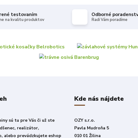
rené testovaním
Odborné poradenst
e na kvalitu produktov
Radi Vám poradíme
beh
Kde nás nájdete
ny sú tu pre Vás či už ste
OZY s.r.o.
šenec, realizátor,
Pavla Mudroňa 5
o, alebo prevádzkujete eshop
010 01 Žilina