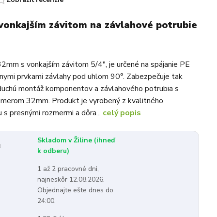
vonkajším závitom na závlahové potrubie
mm s vonkajším závitom 5/4", je určené na spájanie PE
znymi prvkami závlahy pod uhlom 90°. Zabezpečuje tak
oduchú montáž komponentov a závlahového potrubia s
iemerom 32mm. Produkt je vyrobený z kvalitného
 s presnými rozmermi a dôra...
celý popis
Skladom v Žiline (ihneď
:
k odberu)
1 až 2 pracovné dni,
najneskôr 12.08.2026.
Objednajte ešte dnes do
24:00.