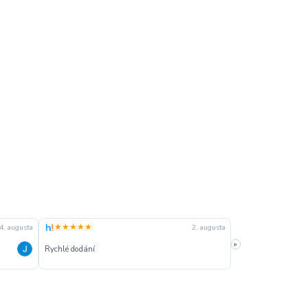
★★★★★
★★★★★
4. augusta
2. augusta
»
Rychlé dodání
Rychle dodanie,sprá