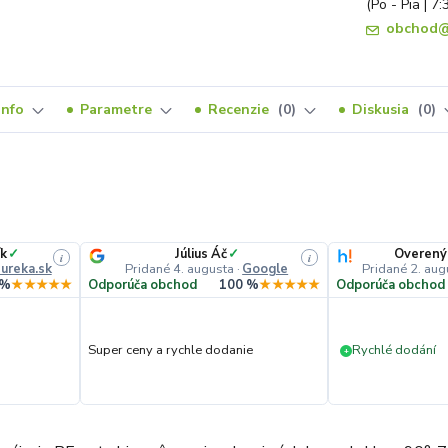
(Po - Pia | 7:
obchod@
Info
Parametre
Recenzie
0
Diskusia
0
ík
✓
Július Áč
✓
Overený
i
i
ureka.sk
Pridané 4. augusta
·
Google
Pridané 2. aug
 %
★★★★★
Odporúča obchod
100 %
★★★★★
Odporúča obchod
Super ceny a rychle dodanie
Rychlé dodání
+