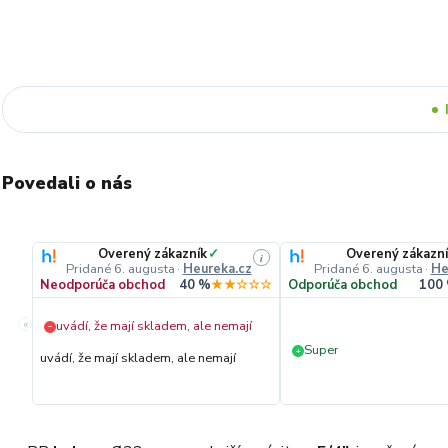
Povedali o nás
Overený zákazník
✓
Overený zákazn
i
Pridané 6. augusta
·
Heureka.cz
Pridané 6. augusta
·
He
Neodporúča obchod
40 %
★★☆☆☆
Odporúča obchod
100
«
uvádí, že mají skladem, ale nemají
−
Super
+
uvádí, že mají skladem, ale nemají