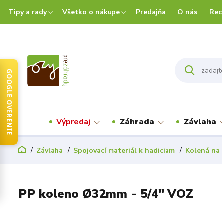
Tipy a rady
Všetko o nákupe
Predajňa
O nás
Rec
GOOGLE OVERENIE
Výpredaj
Záhrada
Závlaha
Závlaha
Spojovací materiál k hadiciam
Kolená na 
PP koleno Ø32mm - 5/4" VOZ