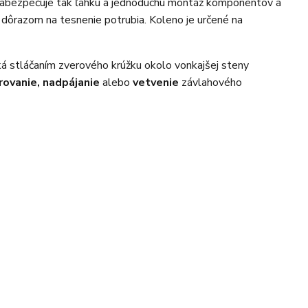
. Zabezpečuje tak ľahkú a jednoduchú montáž komponentov a
 dôrazom na tesnenie potrubia. Koleno je určené na
iká stláčaním zverového krúžku okolo vonkajšej steny
rovanie, nadpájanie
alebo
vetvenie
závlahového