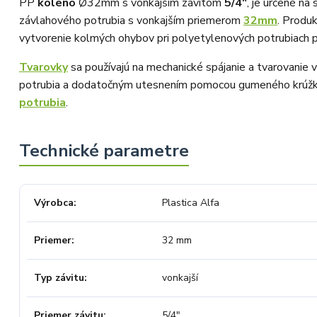
PP
koleno
Ø32mm s vonkajším závitom
5/4"
, je určené n
závlahového potrubia s vonkajším priemerom
32mm
. Produ
vytvorenie kolmých ohybov pri polyetylenových potrubiach 
Tvarovky
sa používajú na mechanické spájanie a tvarovanie 
potrubia a dodatočným utesnením pomocou gumeného krúžku.
potrubia
.
Výrobca
Plastica Alfa
Priemer
32 mm
Typ závitu
vonkajší
Priemer závitu
5/4"