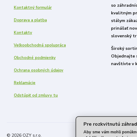
so záhradní
Kontaktný formulár
kvalitným p
Doprava a platba
stálym záka
prinášať nov
Kontakty
slovenský tr
Veľkoobchodná spolupráca
Široký sort
Objednajte 
Obchodné podmienky
navštívte v 
Ochrana osobných údajov
Reklamácie
Odstúpiť od zmluvy tu
Pre rozkvitnutú záhrad
Aby sme vám mohli ponúknuť
© 2026 OZY s.r.o.