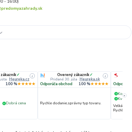
30 - 16:00)
predomyazahrady.sk
 zákazník
✓
Overený zákazník
✓
i
i
usta
·
Heureka.cz
Pridané 30. júla
·
Heureka.sk
Pri
100 %
★★★★★
Odporúča obchod
100 %
★★★★★
Odporúča
Komuni
+
»
Kvalita 
+
Dobrá cena
Rychle dodanie,správny typ tovaru.
+
Velká vstř
Rychlé dod