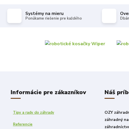
Systémy na mieru
Ove
Ponúkame riešenie pre každého
Dbám
Informácie pre zákazníkov
Náš prí
OZY záhradni
Tipy a rady do záhrady
záhradný nad
Referencie
záhradníctv