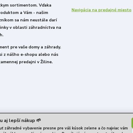
ckym sortimentom. Vďaka
Navigácia na predajné miesto
roduktom a Vám - našim
zníkom sa nám neustále darí
inky v oblasti záhradníctva na
h.
iment pre vaše domy a záhrady.
si z nášho e-shopu alebo nás
kamennej predajni v Žiline.
u aj lepší nákup 🌱
 záhradné vybavenie presne pre váš kúsok zelene a čo najviac vám