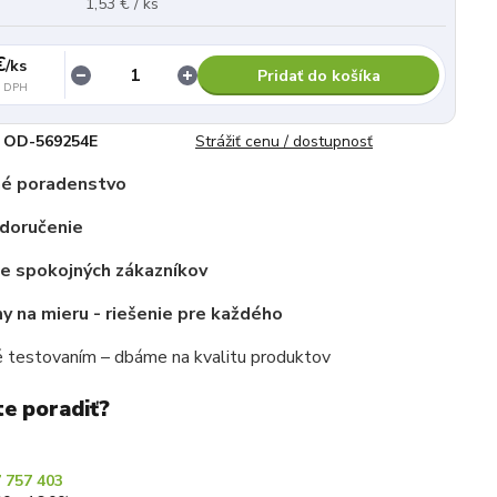
1,53 € / ks
€
/
ks
Pridať do košíka
z DPH
OD-569254E
Strážiť cenu / dostupnosť
é poradenstvo
 doručenie
ce spokojných zákazníkov
 na mieru - riešenie pre každého
 testovaním – dbáme na kvalitu produktov
te poradiť?
 757 403