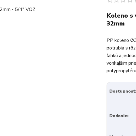
Koleno s 
32mm
PP koleno Ø32
potrubia s rô
ľahkú a jedn
vonkajším pr
polypropylénu
Dostupnosť
Dodanie: