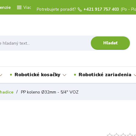
enzie
Viac
Potrebujete poradiť?
+421 917 757 403
(Po - Pi
Hľadať
Robotické kosačky
Robotické zariadenia
hadice
PP koleno Ø32mm - 5/4" VOZ