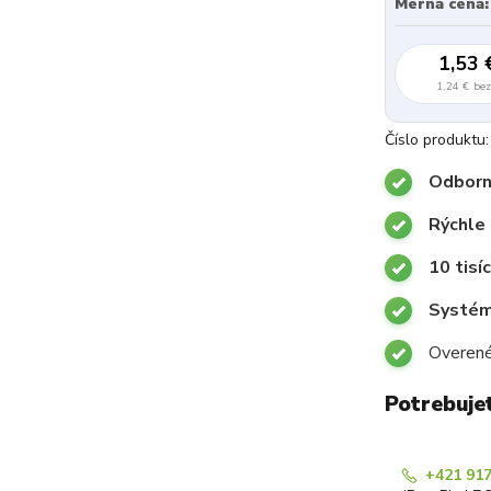
Merná cena:
1,53 
1,24 €
be
Číslo produktu:
Odborn
Rýchle
10 tisí
Systémy
Overené
Potrebuje
+421 917