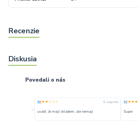
Povedali o nás
★★☆☆☆
★★★
6. augusta
«
uvádí, že mají skladem, ale nemají
Super