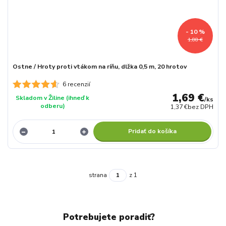
- 10 %
1,88 €
Ostne / Hroty proti vtákom na ríňu, dlžka 0,5 m, 20 hrotov
6 recenzií
1,69 €
Skladom v Žiline (ihneď k
/
ks
odberu)
1,37 €
bez DPH
Pridať do košíka
strana
z 1
Potrebujete poradiť?