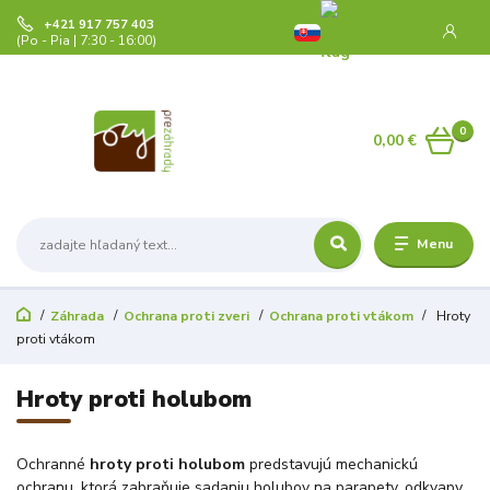
+421 917 757 403
(Po - Pia | 7:30 - 16:00)
0
0,00 €
Menu
Záhrada
Ochrana proti zveri
Ochrana proti vtákom
Hroty
proti vtákom
Hroty proti holubom
Ochranné
hroty proti holubom
predstavujú mechanickú
ochranu, ktorá zabraňuje sadaniu holubov na parapety, odkvapy,