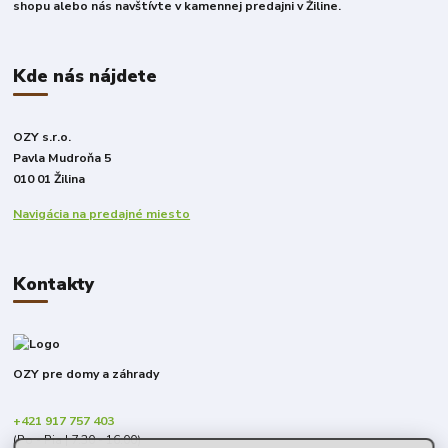
shopu alebo nás navštívte v kamennej predajni v Žiline.
Kde nás nájdete
OZY s.r.o.
Pavla Mudroňa 5
010 01 Žilina
Navigácia na predajné miesto
Kontakty
OZY pre domy a záhrady
+421 917 757 403
(Po - Pia | 7:30 - 16:00)