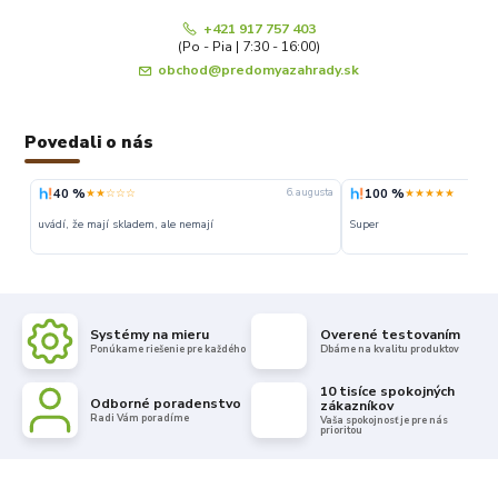
+421 917 757 403
(Po - Pia | 7:30 - 16:00)
obchod@predomyazahrady.sk
Povedali o nás
40 %
100 %
★★☆☆☆
★★★★★
6. augusta
uvádí, že mají skladem, ale nemají
Super
Systémy na mieru
Overené testovaním
Ponúkame riešenie pre každého
Dbáme na kvalitu produktov
10 tisíce spokojných
Odborné poradenstvo
zákazníkov
Radi Vám poradíme
Vaša spokojnosť je pre nás
prioritou