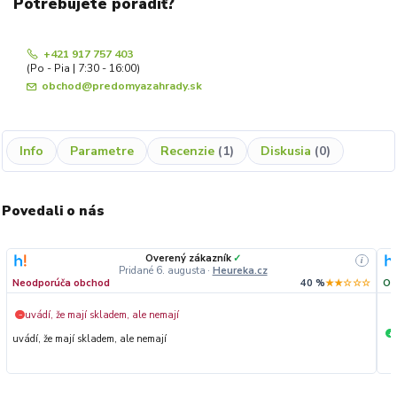
Potrebujete poradiť?
+421 917 757 403
(Po - Pia | 7:30 - 16:00)
obchod@predomyazahrady.sk
Info
Parametre
Recenzie
1
Diskusia
0
Povedali o nás
Overený zákazník
✓
i
Pridané 6. augusta
·
Heureka.cz
Neodporúča obchod
40 %
★★☆☆☆
Od
uvádí, že mají skladem, ale nemají
−
+
uvádí, že mají skladem, ale nemají