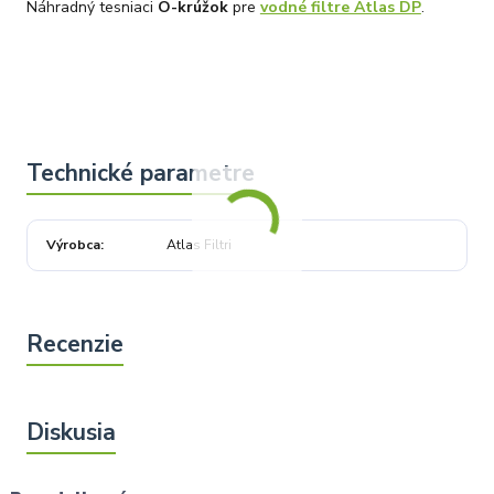
Náhradný tesniaci
O-krúžok
pre
vodné filtre Atlas DP
.
Výrobca
Atlas Filtri