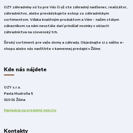
OZY záhradniny sú tu pre Vás či už ste záhradný nadšenec, realizátor,
záhradníctvo, alebo prevádzkujete eshop so záhradníckym
sortimentom. Vďaka kvalitným produktom a Vám - našim stálym
zákazníkom sa nám neustále darí prinášať novinky v oblasti
záhradníctva na slovenský trh.
Široký sortiment pre vaše domy a záhrady. Objednajte si z nášho e-
shopu alebo nás navštívte v kamennej predajni v Žiline.
Kde nás nájdete
OZY s.r.o.
Pavla Mudroňa 5
010 01 Žilina
Navigácia na predajné miesto
Kontakty