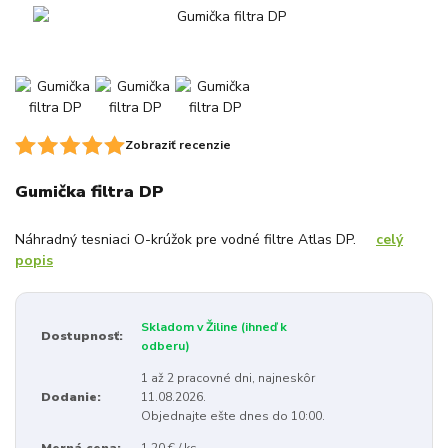
Zobraziť recenzie
Gumička filtra DP
Náhradný tesniaci O-krúžok pre vodné filtre Atlas DP.
celý
popis
Skladom v Žiline (ihneď k
Dostupnosť:
odberu)
1 až 2 pracovné dni, najneskôr
Dodanie:
11.08.2026.
Objednajte ešte dnes do 10:00.
Merná cena:
1,20 € / ks