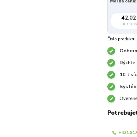
Merná cena:
42,02
34,16 €
b
Číslo produktu:
Odborn
Rýchle
10 tisí
Systémy
Overené
Potrebuje
+421 917