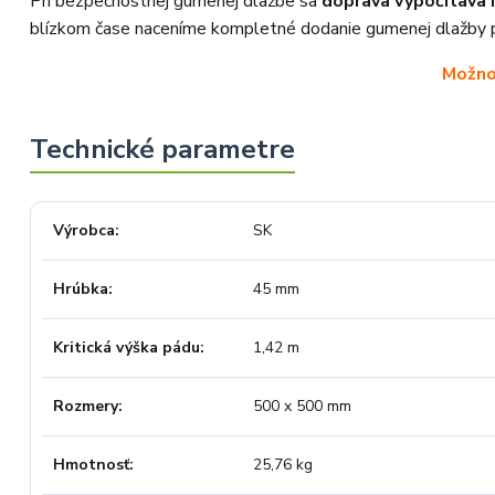
Pri bezpečnostnej gumenej dlažbe sa
doprava vypočítava 
blízkom čase naceníme kompletné dodanie gumenej dlažby 
Možno
Výrobca
SK
Hrúbka
45 mm
Kritická výška pádu
1,42 m
Rozmery
500 x 500 mm
Hmotnosť
25,76 kg