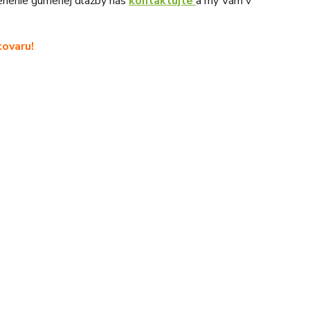
cenenie gumenej dlažby nás
kontaktujte
a my Vám v
ovaru!