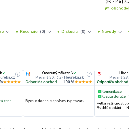
(Po - Pia | 7:
obchod@
re
Recenzie
0
Diskusia
0
Návody
ík
✓
Overený zákazník
✓
Libor
i
i
ureka.cz
Pridané 30. júla
·
Heureka.sk
Pridané 28.
 %
★★★★★
Odporúča obchod
100 %
★★★★★
Odporúča obchod
Komunikace
+
Kvalita doručení
+
á cena
Rychle dodanie,správny typ tovaru.
Velká vstřícnost 
Rychlé dodání — N