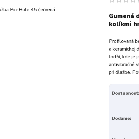
Gumená dl
kolíkmi 
Profilovaná 
a keramickej d
lodžií, kde je
antivibračné v
pri dlažbe. Pou
Dostupnosť
Dodanie: