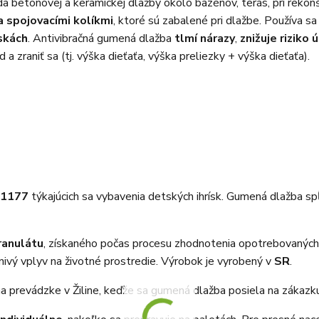
betónovej a keramickej dlažby okolo bazénov, terás, pri rekonštr
a spojovacími kolíkmi
, ktoré sú zabalené pri dlažbe. Používa s
iskách
. Antivibračná gumená dlažba
tlmí nárazy
,
znižuje riziko 
 zraniť sa (tj. výška dieťaťa, výška preliezky + výška dieťaťa).
 1177
týkajúcich sa vybavenia detských ihrísk. Gumená dlažba sp
ranulátu
, získaného počas procesu zhodnotenia opotrebovaných 
nivý vplyv na životné prostredie. Výrobok je vyrobený v
SR
.
 prevádzke v Žiline, keďže sa gumená dlažba posiela na zákazku