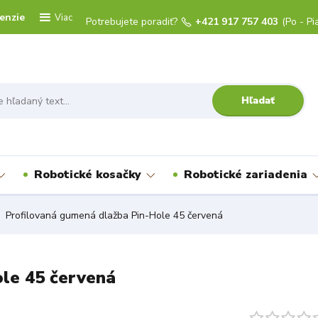
enzie
Viac
Potrebujete poradiť?
+421 917 757 403
(Po - Pi
Hľadať
Robotické kosačky
Robotické zariadenia
Profilovaná gumená dlažba Pin-Hole 45 červená
le 45 červená