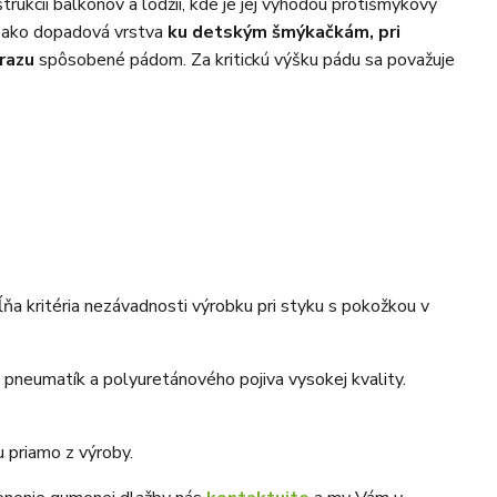
ukcii balkónov a lodžií, kde je jej výhodou protišmykový
a ako dopadová vrstva
ku detským šmýkačkám, pri
úrazu
spôsobené pádom. Za kritickú výšku pádu sa považuje
ĺňa kritéria nezávadnosti výrobku pri styku s pokožkou v
pneumatík a polyuretánového pojiva vysokej kvality.
 priamo z výroby.