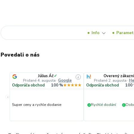
Info
Paramet
Povedali o nás
Július Áč
✓
Overený zákazn
i
Pridané 4. augusta
·
Google
Pridané 2. augusta
·
He
Odporúča obchod
100 %
★★★★★
Odporúča obchod
100
«
Super ceny a rychle dodanie
Rychlé dodání
Dobr
+
+