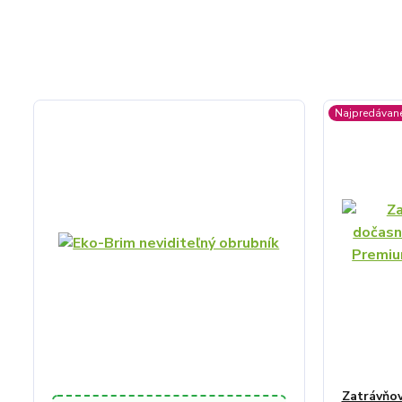
Najpredávane
Zatrávňov