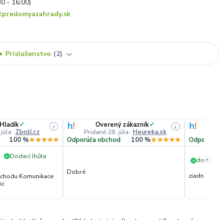
30 - 16:00)
predomyazahrady.sk
Príslušenstvo
2
 Hladík
✓
Overený zákazník
✓
i
i
 júla
·
Zboží.cz
Pridané 28. júla
·
Heureka.sk
Prida
100 %
★★★★★
Odporúča obchod
100 %
★★★★★
Odporúča
Dodací lhůta
+
»
dorucen
+
Dobré
ziadna
obchodu Komunikace
ic