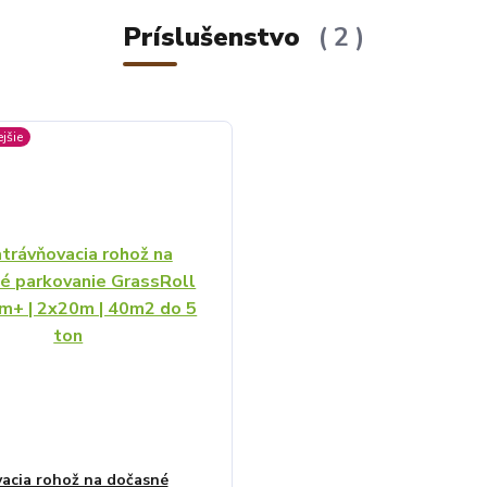
Príslušenstvo
2
jšie
acia rohož na dočasné