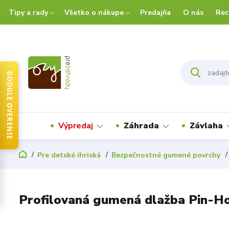
Tipy a rady
Všetko o nákupe
Predajňa
O nás
Rec
GOOGLE OVERENIE
Výpredaj
Záhrada
Závlaha
Pre detské ihriská
Bezpečnostné gumené povrchy
Profilovaná gumená dlažba Pin-Ho