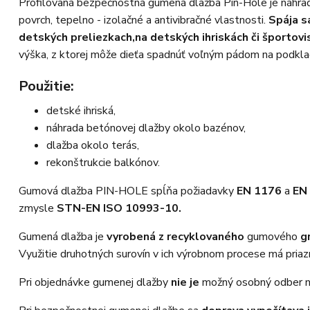
Profilovaná bezpečnostná gumená dlažba Pin-Hole je náhrada 
povrch, tepelno - izolačné a antivibračné vlastnosti.
Spája s
detských preliezkach,
na detských ihriskách či športov
výška, z ktorej môže dieťa spadnúť voľným pádom na podklad a
Použitie:
detské ihriská,
náhrada betónovej dlažby okolo bazénov,
dlažba okolo terás,
rekonštrukcie balkónov.
Gumová dlažba PIN-HOLE spĺňa požiadavky
EN 1176
a
EN
zmysle
STN-EN ISO 10993-10.
Gumená dlažba je
vyrobená z recyklovaného
gumového
g
Využitie druhotných surovín v ich výrobnom procese má priaz
Pri objednávke gumenej dlažby
nie je
možný osobný odber na