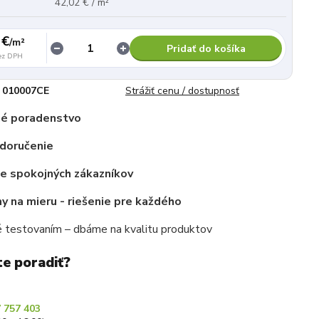
42,02 € / m²
 €
/
m²
Pridať do košíka
ez DPH
010007CE
Strážiť cenu / dostupnosť
é poradenstvo
 doručenie
ce spokojných zákazníkov
 na mieru - riešenie pre každého
 testovaním – dbáme na kvalitu produktov
te poradiť?
 757 403