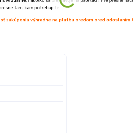
individuálne
, nakoľko sa prepravuje na paletách. Pre presné na
presne tam, kam potrebujete.
sť zakúpenia výhradne na platbu predom pred odoslaním t