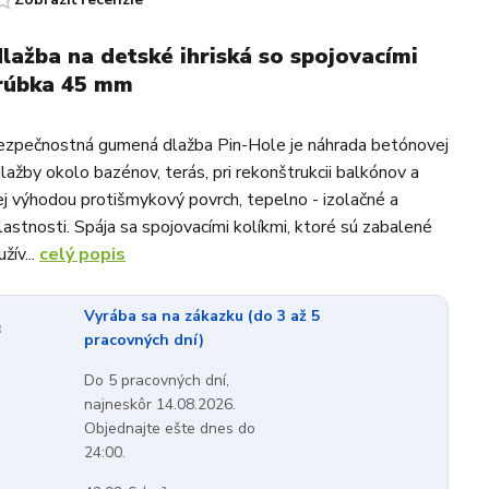
ažba na detské ihriská so spojovacími
hrúbka 45 mm
bezpečnostná gumená dlažba Pin-Hole je náhrada betónovej
lažby okolo bazénov, terás, pri rekonštrukcii balkónov a
 jej výhodou protišmykový povrch, tepelno - izolačné a
lastnosti. Spája sa spojovacími kolíkmi, ktoré sú zabalené
žív...
celý popis
Vyrába sa na zákazku (do 3 až 5
:
pracovných dní)
Do 5 pracovných dní,
najneskôr 14.08.2026.
Objednajte ešte dnes do
24:00.