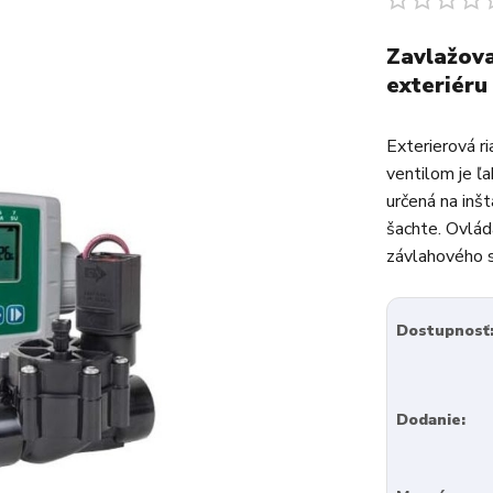
Zavlažova
exteriéru
Exterierová 
ventilom je ľ
určená na inšt
šachte. Ovlád
závlahového s
Dostupnosť
Dodanie: