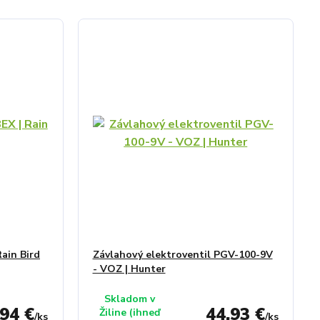
ain Bird
Závlahový elektroventil PGV-100-9V
- VOZ | Hunter
Skladom v
,94 €
44,93 €
Žiline (ihneď
/
ks
/
ks