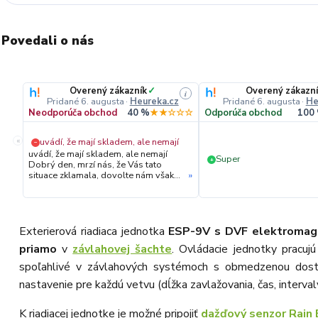
Povedali o nás
Overený zákazník
✓
Overený zákazn
i
Pridané 6. augusta
·
Heureka.cz
Pridané 6. augusta
·
He
Neodporúča obchod
40 %
★★☆☆☆
Odporúča obchod
100
«
uvádí, že mají skladem, ale nemají
−
uvádí, že mají skladem, ale nemají
Super
+
Dobrý den, mrzí nás, že Vás tato
situace zklamala, dovolte nám však
»
upřesnit průběh vyřízení Vaší
objednávky. Hned druhý den ráno
jsme Vás telefonicky kontaktovali,
vysvětlili situaci ohledně
neočekávaného výpadku zboží a ještě
Exterierová riadiaca jednotka
ESP-9V s DVF elektromag
prověřovali jeho dostupnost přímo u
priamo
v
závlahovej šachte
. Ovládacie jednotky pracu
dodavatele. Jelikož zboží nebylo k
dispozici ani u něj, museli jsme
spoľahlivé v závlahových systémoch s obmedzenou dostu
objednávku stornovat. O všem jsme
Vás obratem informovali a náležitě
nastavenie pre každú vetvu (dĺžka zavlažovania, čas, interval
se omluvili. Zakládáme si na férovém
a rychlém jednání. O to více nás mrzí,
K riadiacej jednotke je možné pripojiť
dažďový senzor Rain
že i přes naši okamžitou reakci,