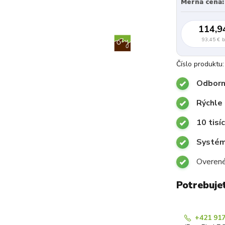
Merná cena:
114,9
93,45 €
b
Číslo produktu:
Odborn
Rýchle
10 tisí
Systémy
Overené
Potrebuje
+421 917