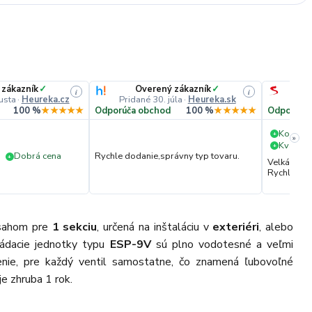
 zákazník
✓
Overený zákazník
✓
i
i
usta
·
Heureka.cz
Pridané 30. júla
·
Heureka.sk
Pri
100 %
★★★★★
Odporúča obchod
100 %
★★★★★
Odporúča
Komuni
+
»
Kvalita 
+
Dobrá cena
Rychle dodanie,správny typ tovaru.
+
Velká vstř
Rychlé dod
sahom pre
1 sekciu
, určená na inštaláciu v
exteriéri
, alebo
ládacie jednotky typu
ESP-9V
sú plno vodotesné a veľmi
nie, pre každý ventil samostatne, čo znamená ľubovoľné
je zhruba 1 rok.