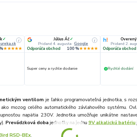
ík
✓
Július Áč
✓
Overený
i
i
ureka.sk
Pridané 4. augusta
·
Google
Pridané 2. aug
 %
★★★★★
Odporúča obchod
100 %
★★★★★
Odporúča obchod
Super ceny a rychle dodanie
Rychlé dodání
+
netickým ventilom
je ľahko programovateľná jednotka,
s roz
jú ako mozog celého automatického závlahového systému. Ov
pnosťou napätia 230V. Jednotka umožňuje unikátne nastave
y).
Prevádzková doba
jednotky na jednu
9V alkalickú batériu
 Bird RSD-BEx
.