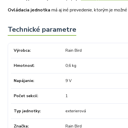
osobní telefonát a maximální snahu
náš obchod nedoporučujete. Věříme,
Ovládacia jednotka
má aj iné prevedenie, ktorým je možné
že nám v budoucnu dáte příležitost
přesvědčit Vás o kvalitě našich
služeb. Tým OZY.market
Výrobca
Rain Bird
Hmotnosť
0,6 kg
Napájanie
9 V
Počet sekcií
1
Typ jednotky
exterierová
Značka
Rain Bird