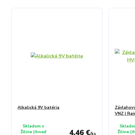
Alkalická 9V batéria
Závlahový
VNZ | Rai
Skladom v
Sklado
4,46 €
Žiline (ihneď
Žiline (
/
ks