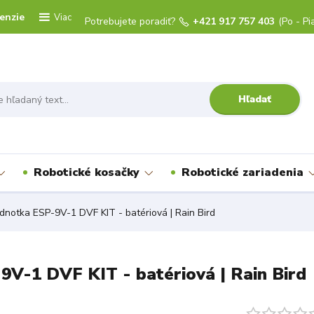
enzie
Viac
Potrebujete poradiť?
+421 917 757 403
(Po - Pi
Hľadať
Robotické kosačky
Robotické zariadenia
ednotka ESP-9V-1 DVF KIT - batériová | Rain Bird
-9V-1 DVF KIT - batériová | Rain Bird