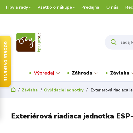
Tipy a rady
Všetko o nákupe
Predajňa
O nás
Rec
GOOGLE OVERENIE
Výpredaj
Záhrada
Závlaha
Závlaha
Ovládacie jednotky
Exteriérová riadiaca j
Exteriérová riadiaca jednotka ESP