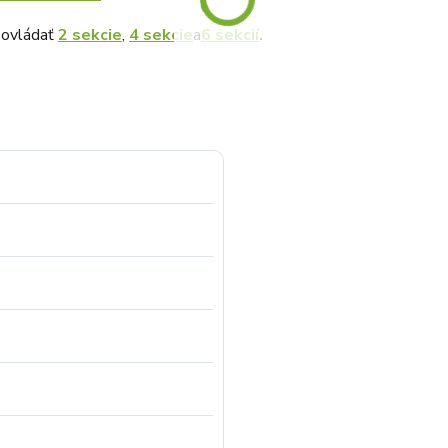
 ovládať
2 sekcie
,
4 sekcie
a
6 sekcií
.