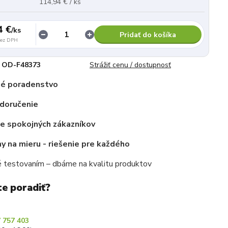
114,94 € / ks
4 €
/
ks
Pridať do košíka
ez DPH
OD-F48373
Strážiť cenu / dostupnosť
é poradenstvo
 doručenie
ce spokojných zákazníkov
 na mieru - riešenie pre každého
 testovaním – dbáme na kvalitu produktov
te poradiť?
 757 403