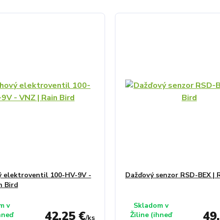
 elektroventil 100-HV-9V -
Dažďový senzor RSD-BEX | R
n Bird
m v
Skladom v
42,25 €
49
ihneď
Žiline (ihneď
/
ks