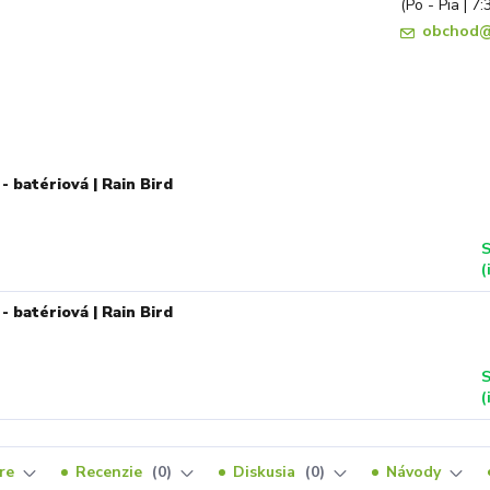
(Po - Pia | 7:
obchod@
- batériová | Rain Bird
S
(
- batériová | Rain Bird
S
(
re
Recenzie
0
Diskusia
0
Návody