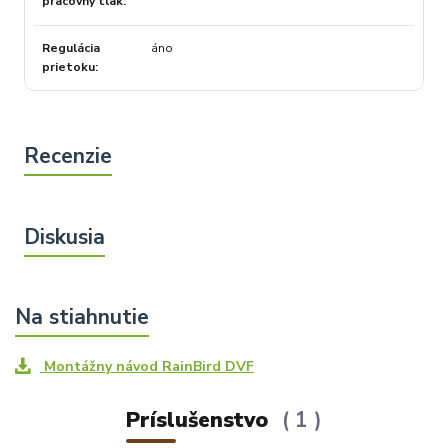
pracovný tlak
Regulácia
áno
prietoku
Montážny návod RainBird DVF
Príslušenstvo
1