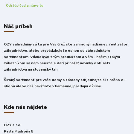
Odstúpiť od zmluvy tu
Náš príbeh
OZY záhradniny sú tu pre Vás či už ste záhradný nadšenec, realizátor,
záhradníctvo, alebo prevádzkujete eshop so záhradníckym
sortimentom. Vďaka kvalitným produktom a Vám - našim stálym
zákazníkom sa nám neustále darí prinášať novinky v oblasti
záhradníctva na slovenský trh.
Široký sortiment pre vaše domy a záhrady. Objednajte si z nášho e-
shopu alebo nás navštívte v kamennej predajni v Žiline.
Kde nás nájdete
OZY s.r.o.
Pavla Mudroňa 5