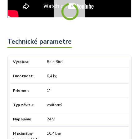
Výrobca
Rain Bird
Hmotnosť
0,4 kg
Priemer
1"
Typ závitu
vnútorný
Napájanie
24 V
Maximálny
10,4 bar