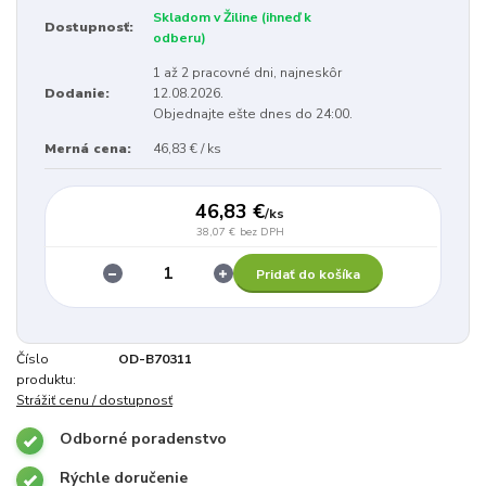
Skladom v Žiline (ihneď k
Dostupnosť:
odberu)
1 až 2 pracovné dni, najneskôr
Dodanie:
12.08.2026.
Objednajte ešte dnes do 24:00.
Merná cena:
46,83 € / ks
46,83 €
/
ks
38,07 €
bez DPH
Pridať do košíka
Číslo
OD-B70311
produktu:
Strážiť cenu / dostupnosť
Odborné poradenstvo
Rýchle doručenie