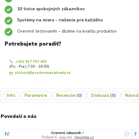
10 tisíce spokojných zákazníkov
Systémy na mieru - riešenie pre každého
Overené testovaním – dbáme na kvalitu produktov
Potrebujete poradiť?
+421 917 757 403
(Po - Pia | 7:30 - 16:00)
obchod@predomyazahrady.sk
Info
Parametre
Recenzie
0
Diskusia
0
Návod
Povedali o nás
Overený zákazník
✓
i
Pridané 6. augusta
·
Heureka.cz