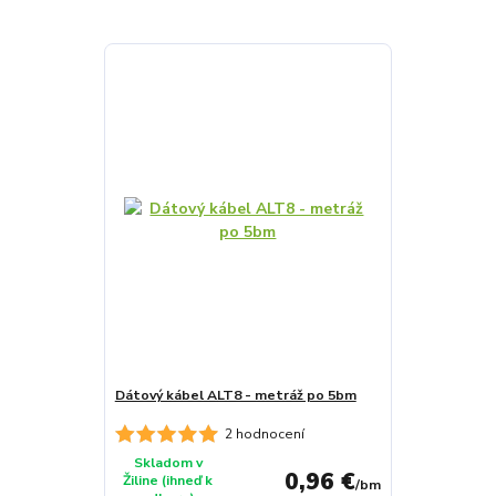
Dátový kábel ALT8 - metráž po 5bm
2 hodnocení
Skladom v
0,96 €
Žiline (ihneď k
/
bm