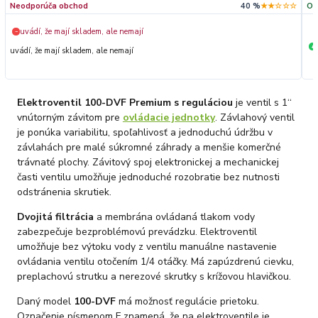
Neodporúča obchod
40 %
★★☆☆☆
Od
uvádí, že mají skladem, ale nemají
−
+
uvádí, že mají skladem, ale nemají
Elektroventil 100-DVF Premium s reguláciou
je ventil s 1‘‘
vnútorným závitom pre
ovládacie jednotky
. Závlahový ventil
je ponúka variabilitu, spoľahlivosť a jednoduchú údržbu v
závlahách pre malé súkromné záhrady a menšie komerčné
trávnaté plochy. Závitový spoj elektronickej a mechanickej
časti ventilu umožňuje jednoduché rozobratie bez nutnosti
odstránenia skrutiek.
Dvojitá filtrácia
a membrána ovládaná tlakom vody
zabezpečuje bezproblémovú prevádzku. Elektroventil
umožňuje bez výtoku vody z ventilu manuálne nastavenie
ovládania ventilu otočením 1/4 otáčky. Má zapúzdrenú cievku,
preplachovú strutku a nerezové skrutky s krížovou hlavičkou.
Daný model
100-DVF
má možnosť regulácie prietoku.
Označenie písmenom F znamená, že na elektroventile je