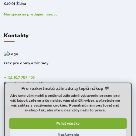
010 01 Žilina
Navigácia na predajné miesto
Kontakty
OZY pre domy a záhrady
+421 917 757 403
(Po - Pia | 7:30 - 16:00)
Pre rozkvitnutú záhradu aj lepší nákup 🌱
obchod@predomyazahrady.sk
Aby sme vám mohli ponúknuť záhradné vybavenie presne pre
váš kúsok zelene a čo najviac vám uľahčili výber, potrebujeme
váš súhlas s využívaním cookies. Pomáhajú nám pestovať náš
e-shop tak, aby ste u nás vždy našli to pravé.
Prijať všetky
Nastavenia