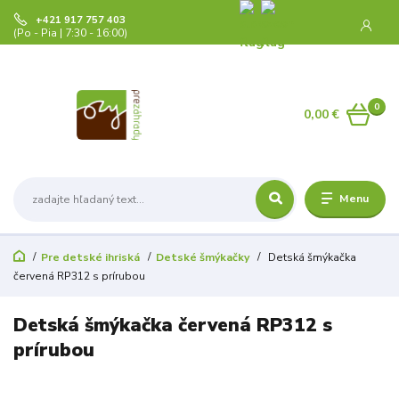
+421 917 757 403
(Po - Pia | 7:30 - 16:00)
0
0,00 €
Menu
Pre detské ihriská
Detské šmýkačky
Detská šmýkačka
červená RP312 s prírubou
Detská šmýkačka červená RP312 s
prírubou