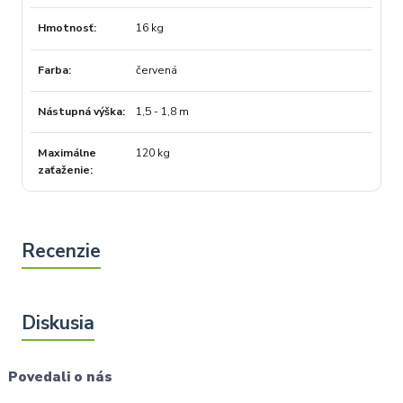
Hmotnosť
16 kg
Farba
červená
Nástupná výška
1,5 - 1,8 m
Maximálne
120 kg
zaťaženie
Povedali o nás