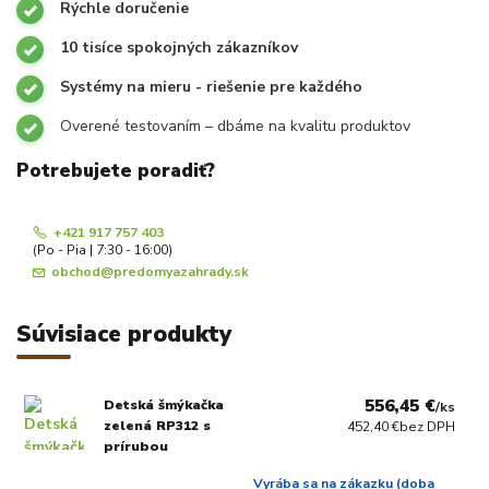
Rýchle doručenie
10 tisíce spokojných zákazníkov
Systémy na mieru - riešenie pre každého
Overené testovaním – dbáme na kvalitu produktov
Potrebujete poradiť?
+421 917 757 403
(Po - Pia | 7:30 - 16:00)
obchod@predomyazahrady.sk
Súvisiace produkty
556,45 €
Detská šmýkačka
/
ks
zelená RP312 s
452,40 €
bez DPH
prírubou
Vyrába sa na zákazku (doba