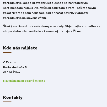
záhradníctvo, alebo prevádzkujete eshop so záhradníckym
sortimentom. Vďaka kvalitným produktom a Vám - našim stálym
zákazníkom sa nám neustále darí prinášať novinky v oblasti
záhradníctva na slovenský trh.
Široký sortiment pre vaše domy a záhrady. Objednajte si z nášho e-
shopu alebo nás navštívte v kamennej predajni v Žiline.
Kde nás nájdete
OZY s.r.o.
Pavla Mudroňa 5
010 01 Žilina
Navigácia na predajné miesto
Kontakty