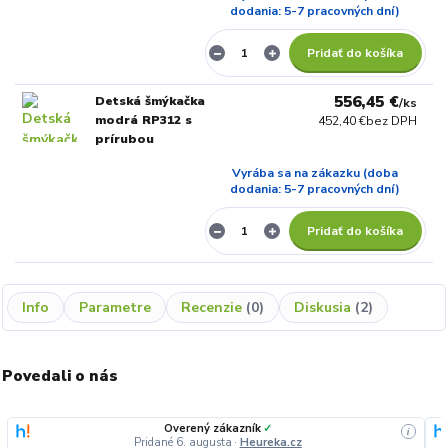
dodania: 5-7 pracovných dní)
Pridať do košíka
556,45 €
Detská šmýkačka
/
ks
modrá RP312 s
452,40 €
bez DPH
prírubou
Vyrába sa na zákazku (doba
dodania: 5-7 pracovných dní)
Pridať do košíka
Info
Parametre
Recenzie
0
Diskusia
2
Povedali o nás
Overený zákazník
✓
i
Pridané 6. augusta
·
Heureka.cz