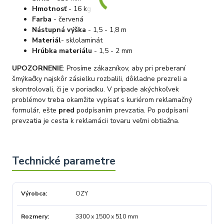
Hmotnosť
- 16 kg
Farba
- červená
Nástupná výška
- 1,5 - 1,8 m
Materiál
- sklolaminát
Hrúbka materiálu
- 1,5 - 2 mm
UPOZORNENIE
: Prosíme zákazníkov, aby pri preberaní
šmýkačky najskôr zásielku rozbalili, dôkladne prezreli a
skontrolovali, či je v poriadku. V prípade akýchkoľvek
problémov treba okamžite vypísať s kuriérom reklamačný
formulár, ešte
pred
podpísaním prevzatia. Po podpísaní
prevzatia je cesta k reklamácii tovaru veľmi obtiažna.
Výrobca
OZY
Rozmery
3300 x 1500 x 510 mm