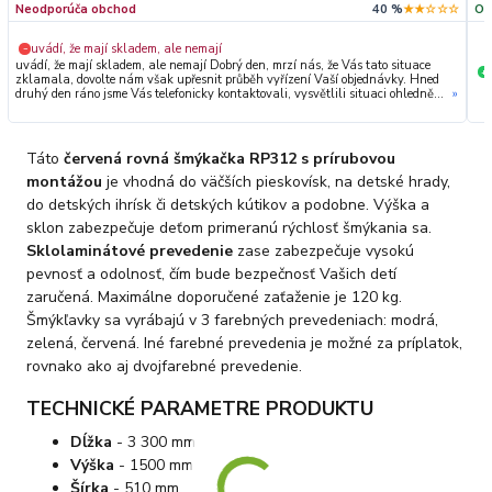
Neodporúča obchod
40 %
★★☆☆☆
Od
uvádí, že mají skladem, ale nemají
−
uvádí, že mají skladem, ale nemají Dobrý den, mrzí nás, že Vás tato situace
+
zklamala, dovolte nám však upřesnit průběh vyřízení Vaší objednávky. Hned
druhý den ráno jsme Vás telefonicky kontaktovali, vysvětlili situaci ohledně
»
neočekávaného výpadku zboží a ještě prověřovali jeho dostupnost přímo u
dodavatele. Jelikož zboží nebylo k dispozici ani u něj, museli jsme objednávku
stornovat. O všem jsme Vás obratem informovali a náležitě se omluvili.
Zakládáme si na férovém a rychlém jednání. O to více nás mrzí, že i přes naši
Táto
červená rovná šmýkačka RP312 s prírubovou
okamžitou reakci, osobní telefonát a maximální snahu náš obchod
nedoporučujete. Věříme, že nám v budoucnu dáte příležitost přesvědčit Vás o
montážou
je vhodná do väčších pieskovísk, na detské hrady,
kvalitě našich služeb. Tým OZY.market
do detských ihrísk či detských kútikov a podobne. Výška a
sklon zabezpečuje deťom primeranú rýchlosť šmýkania sa.
Sklolaminátové prevedenie
zase zabezpečuje vysokú
pevnosť a odolnosť, čím bude bezpečnosť Vašich detí
zaručená. Maximálne doporučené zaťaženie je 120 kg.
Šmýkľavky sa vyrábajú v 3 farebných prevedeniach: modrá,
zelená, červená. Iné farebné prevedenia je možné za príplatok,
rovnako ako aj dvojfarebné prevedenie.
TECHNICKÉ PARAMETRE PRODUKTU
Dĺžka
- 3 300 mm
Výška
- 1500 mm
Šírka
- 510 mm