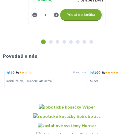
3,61 €
bez DPH
Pridať do košíka
Povedali o nás
40 %
100 %
★★☆☆☆
★★★★★
6. augusta
uvádí, že mají skladem, ale nemají
Super