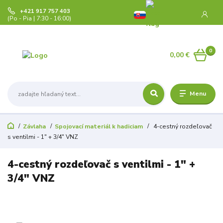
+421 917 757 403
(Po - Pia | 7:30 - 16:00)
0
0,00 €
Menu
Závlaha
Spojovací materiál k hadiciam
4-cestný rozdeľovač
s ventilmi - 1" + 3/4" VNZ
4-cestný rozdeľovač s ventilmi - 1" +
3/4" VNZ