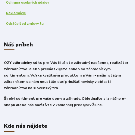
Ochrana osobných údajov
Reklamácie
Odstúpiť od zmluvy tu
Náš príbeh
OZY záhradniny sú tu pre Vás či už ste záhradný nadšenec, realizátor,
záhradníctvo, alebo prevádzkujete eshop so záhradníckym
sortimentom. Vďaka kvalitným produktom a Vám - našim stálym
zákazníkom sa nám neustále darí prinášať novinky v oblasti
záhradníctva na slovenský trh.
Široký sortiment pre vaše domy a záhrady. Objednajte si z nášho e-
shopu alebo nás navštívte v kamennej predajni v Žiline.
Kde nás nájdete