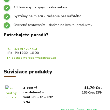
10 tisíce spokojných zákazníkov
Systémy na mieru - riešenie pre každého
Overené testovaním – dbáme na kvalitu produktov
Potrebujete poradiť?
+421 917 757 403
(Po - Pia | 7:30 - 16:00)
obchod@predomyazahrady.sk
Súvisiace produkty
11,79 €
2-cestný
/
ks
rozdeľovač s
9,59 €
bez DPH
ventilmi - 1" + 3/4"
VNZ
Skladom v Žiline (ihneď k