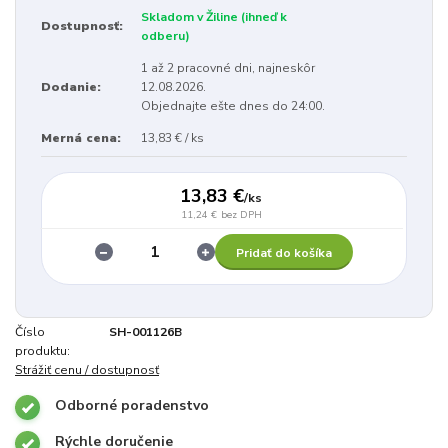
Skladom v Žiline (ihneď k
Dostupnosť:
odberu)
1 až 2 pracovné dni, najneskôr
Dodanie:
12.08.2026.
Objednajte ešte dnes do 24:00.
Merná cena:
13,83 € / ks
13,83 €
/
ks
11,24 €
bez DPH
Pridať do košíka
Číslo
SH-001126B
produktu:
Strážiť cenu / dostupnosť
Odborné poradenstvo
Rýchle doručenie