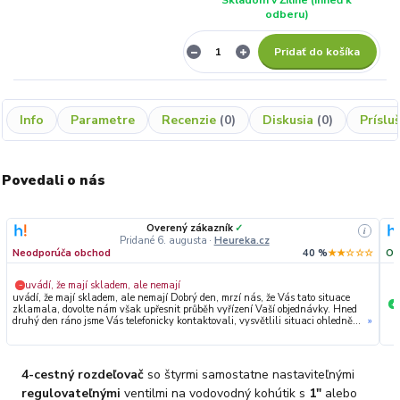
odberu)
Pridať do košíka
Info
Parametre
Recenzie
0
Diskusia
0
Príslu
Povedali o nás
Overený zákazník
✓
i
Pridané 6. augusta
·
Heureka.cz
Neodporúča obchod
40 %
★★☆☆☆
Od
uvádí, že mají skladem, ale nemají
−
uvádí, že mají skladem, ale nemají Dobrý den, mrzí nás, že Vás tato situace
+
zklamala, dovolte nám však upřesnit průběh vyřízení Vaší objednávky. Hned
druhý den ráno jsme Vás telefonicky kontaktovali, vysvětlili situaci ohledně
»
neočekávaného výpadku zboží a ještě prověřovali jeho dostupnost přímo u
dodavatele. Jelikož zboží nebylo k dispozici ani u něj, museli jsme objednávku
stornovat. O všem jsme Vás obratem informovali a náležitě se omluvili.
Zakládáme si na férovém a rychlém jednání. O to více nás mrzí, že i přes naši
4-cestný rozdeľovač
so štyrmi samostatne nastaviteľnými
okamžitou reakci, osobní telefonát a maximální snahu náš obchod
nedoporučujete. Věříme, že nám v budoucnu dáte příležitost přesvědčit Vás o
regulovateľnými
ventilmi na vodovodný kohútik s
1"
alebo