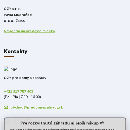
OZY s.r.o.
Pavla Mudroňa 5
010 01 Žilina
Navigácia na predajné miesto
Kontakty
OZY pre domy a záhrady
+421 917 757 403
(Po - Pia | 7:30 - 16:00)
obchod@predomyazahrady.sk
Pre rozkvitnutú záhradu aj lepší nákup 🌱