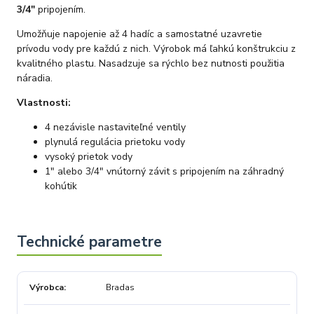
kvalitě našich služeb. Tým OZY.market
3/4"
pripojením.
Umožňuje napojenie až 4 hadíc a samostatné uzavretie
prívodu vody pre každú z nich. Výrobok má ľahkú konštrukciu z
kvalitného plastu. Nasadzuje sa rýchlo bez nutnosti použitia
náradia.
Vlastnosti:
4 nezávisle nastaviteľné ventily
plynulá regulácia prietoku vody
vysoký prietok vody
1" alebo 3/4" vnútorný závit s pripojením na záhradný
kohútik
Výrobca
Bradas