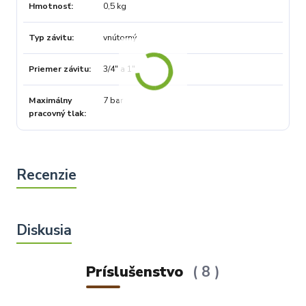
Hmotnosť
0,5 kg
Typ závitu
vnútorný
Priemer závitu
3/4" a 1"
Maximálny
7 bar
pracovný tlak
Príslušenstvo
8