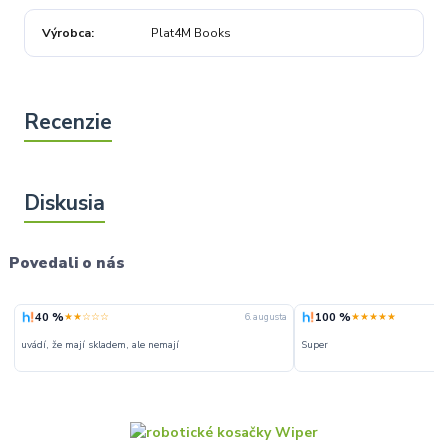
Výrobca
Plat4M Books
Povedali o nás
40 %
100 %
★★☆☆☆
★★★★★
6. augusta
uvádí, že mají skladem, ale nemají
Super