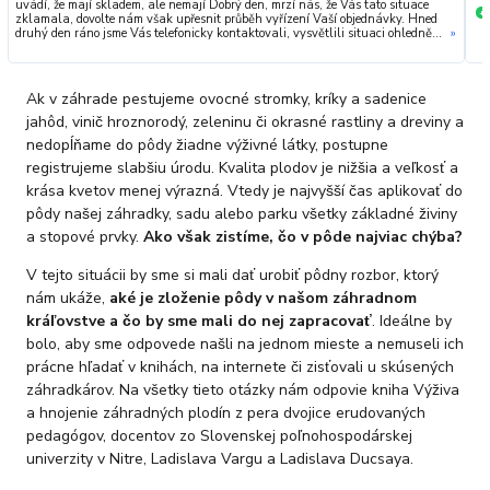
uvádí, že mají skladem, ale nemají Dobrý den, mrzí nás, že Vás tato situace
+
zklamala, dovolte nám však upřesnit průběh vyřízení Vaší objednávky. Hned
druhý den ráno jsme Vás telefonicky kontaktovali, vysvětlili situaci ohledně
»
neočekávaného výpadku zboží a ještě prověřovali jeho dostupnost přímo u
dodavatele. Jelikož zboží nebylo k dispozici ani u něj, museli jsme objednávku
stornovat. O všem jsme Vás obratem informovali a náležitě se omluvili.
Zakládáme si na férovém a rychlém jednání. O to více nás mrzí, že i přes naši
Ak v záhrade pestujeme ovocné stromky, kríky a sadenice
okamžitou reakci, osobní telefonát a maximální snahu náš obchod
nedoporučujete. Věříme, že nám v budoucnu dáte příležitost přesvědčit Vás o
jahôd, vinič hroznorodý, zeleninu či okrasné rastliny a dreviny a
kvalitě našich služeb. Tým OZY.market
nedopĺňame do pôdy žiadne výživné látky, postupne
registrujeme slabšiu úrodu. Kvalita plodov je nižšia a veľkosť a
krása kvetov menej výrazná. Vtedy je najvyšší čas aplikovať do
pôdy našej záhradky, sadu alebo parku všetky základné živiny
a stopové prvky.
Ako však zistíme, čo v pôde najviac chýba?
V tejto situácii by sme si mali dať urobiť pôdny rozbor, ktorý
nám ukáže,
aké je zloženie pôdy v našom záhradnom
kráľovstve a čo by sme mali do nej zapracovať
. Ideálne by
bolo, aby sme odpovede našli na jednom mieste a nemuseli ich
prácne hľadať v knihách, na internete či zisťovali u skúsených
záhradkárov. Na všetky tieto otázky nám odpovie kniha Výživa
a hnojenie záhradných plodín z pera dvojice erudovaných
pedagógov, docentov zo Slovenskej poľnohospodárskej
univerzity v Nitre, Ladislava Vargu a Ladislava Ducsaya.