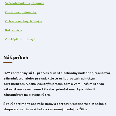
Veľkoobchodná spolupráca
Obchodné podmienky
Ochrana osobných údajov
Reklamácie
Odstúpiť od zmluvy tu
Náš príbeh
OZY záhradniny sú tu pre Vás či už ste záhradný nadšenec, realizátor,
záhradníctvo, alebo prevádzkujete eshop so záhradníckym
sortimentom. Vďaka kvalitným produktom a Vám - našim stálym
zákazníkom sa nám neustále darí prinášať novinky v oblasti
záhradníctva na slovenský trh.
Široký sortiment pre vaše domy a záhrady. Objednajte si z nášho e-
shopu alebo nás navštívte v kamennej predajni v Žiline.