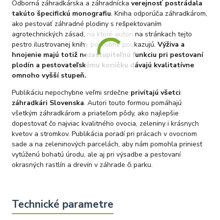
Odborná záhradkárska a záhradnícka
verejnosť postrádala
takúto špecifickú monografiu
. Kniha odporúča záhradkárom,
ako pestovať záhradné plodiny s rešpektovaním
agrotechnických zásad, na ktoré autori na stránkach tejto
pestro ilustrovanej knihy podrobne poukazujú.
Výživa a
hnojenie majú totiž nezastupiteľnú funkciu pri pestovaní
plodín a pestovateľskému koníčku dávajú kvalitatívne
omnoho vyšší stupeň.
Publikáciu nepochybne veľmi srdečne
privítajú všetci
záhradkári Slovenska
. Autori touto formou pomáhajú
všetkým záhradkárom a priateľom pôdy, ako najlepšie
dopestovať čo najviac kvalitného ovocia, zeleniny i krásnych
kvetov a stromkov. Publikácia poradí pri prácach v ovocnom
sade a na zeleninových parcelách, aby nám pomohla priniesť
vytúženú bohatú úrodu, ale aj pri výsadbe a pestovaní
okrasných rastlín a drevín v záhrade či parku.