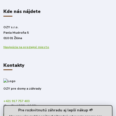
Kde nás nájdete
OZY s.r.o.
Pavla Mudroňa 5
010 01 Žilina
Navigácia na predajné miesto
Kontakty
OZY pre domy a záhrady
+421 917 757 403
(Po - Pia | 7:30 - 16:00)
Pre rozkvitnutú záhradu aj lepší nákup 🌱
obchod@predomyazahrady.sk