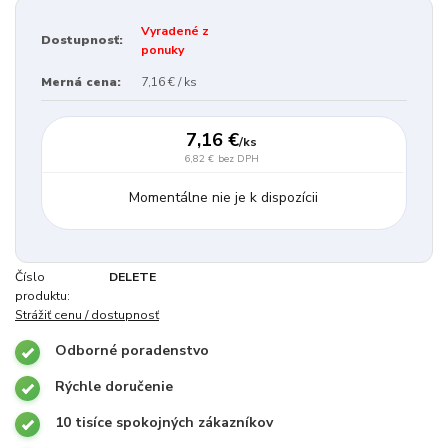
Vyradené z
Dostupnosť:
ponuky
Merná cena:
7,16 € / ks
7,16 €
/
ks
6,82 €
bez DPH
Momentálne nie je k dispozícii
Číslo
DELETE
produktu:
Strážiť cenu / dostupnosť
Odborné poradenstvo
Rýchle doručenie
10 tisíce spokojných zákazníkov