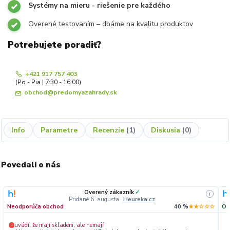
Systémy na mieru - riešenie pre každého
Overené testovaním – dbáme na kvalitu produktov
Potrebujete poradiť?
+421 917 757 403
(Po - Pia | 7:30 - 16:00)
obchod@predomyazahrady.sk
Info
Parametre
Recenzie
1
Diskusia
0
Povedali o nás
Overený zákazník
✓
i
Pridané 6. augusta
·
Heureka.cz
Neodporúča obchod
40 %
★★☆☆☆
Od
uvádí, že mají skladem, ale nemají
−