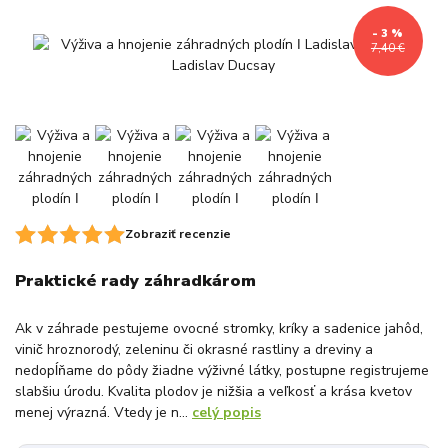
- 3 %
7,40 €
Zobraziť recenzie
Praktické rady záhradkárom
Ak v záhrade pestujeme ovocné stromky, kríky a sadenice jahôd,
vinič hroznorodý, zeleninu či okrasné rastliny a dreviny a
nedopĺňame do pôdy žiadne výživné látky, postupne registrujeme
slabšiu úrodu. Kvalita plodov je nižšia a veľkosť a krása kvetov
menej výrazná. Vtedy je n...
celý popis