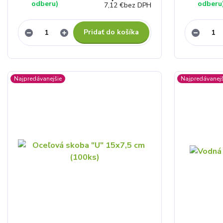
odberu)
odberu
7,12 €
bez DPH
Pridať do košíka
Najpredávanejšie
Najpredávanejš