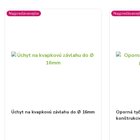
Najpredávanejšie
Najpredávanejš
Úchyt na kvapkovú závlahu do Ø 16mm
Oporná tyč
konštrukci