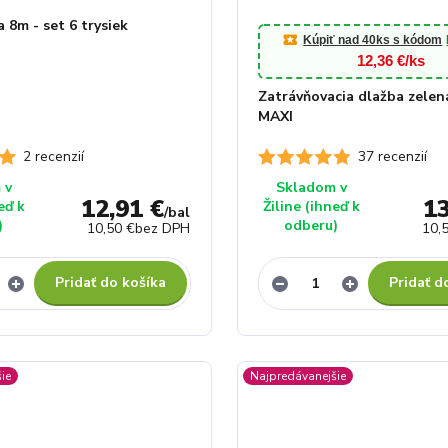
 8m - set 6 trysiek
Kúpiť nad 40ks s kódom
12,36 €/ks
Zatrávňovacia dlažba zelen
MAXI
2 recenzií
37 recenzií
 v
Skladom v
12,91 €
13
eď k
Žiline (ihneď k
/
bal
)
odberu)
10,50 €
bez DPH
10,
Pridať do košíka
Pridať d
ie
Najpredávanejšie