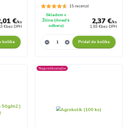
15 recenzií
Skladom v
2,01 €
2,37 €
Žiline (ihneď k
/
ks
/
ks
odberu)
63 €
bez DPH
1,93 €
bez DPH
o košíka
Pridať do košíka
Najpredávanejšie