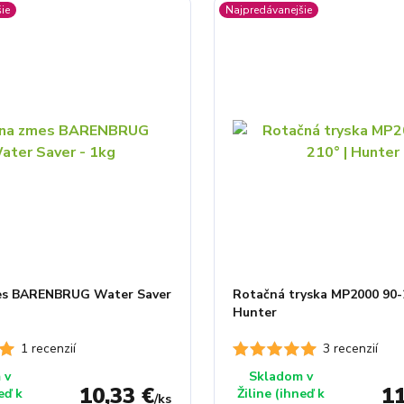
ie
Najpredávanejšie
es BARENBRUG Water Saver
Rotačná tryska MP2000 90-2
Hunter
1 recenzií
3 recenzií
 v
Skladom v
10,33 €
11
eď k
Žiline (ihneď k
/
ks