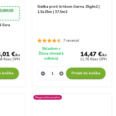
Sieťka proti krtkom čierna 25g/m2 |
EUMAXI5
1,5x25m | 37,5m2
á Eura
7 recenzií
Skladom v
,01 €
14,47 €
Žiline (ihneď k
/
ks
/
ks
odberu)
58 €
bez DPH
11,76 €
bez DPH
o košíka
Pridať do košíka
Najpredávanejšie