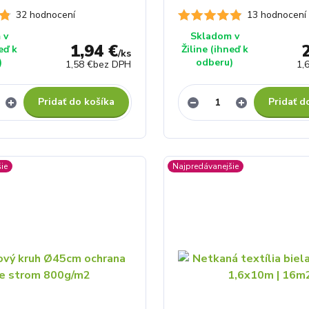
32 hodnocení
13 hodnocení
 v
Skladom v
1,94 €
eď k
Žiline (ihneď k
/
ks
)
odberu)
1,58 €
bez DPH
1,
Pridať do košíka
Pridať d
ie
Najpredávanejšie