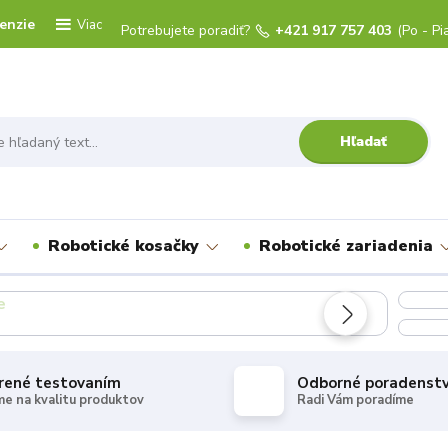
enzie
Viac
Potrebujete poradiť?
+421 917 757 403
(Po - Pi
Hľadať
Robotické kosačky
Robotické zariadenia
rené testovaním
Odborné poradenst
e na kvalitu produktov
Radi Vám poradíme