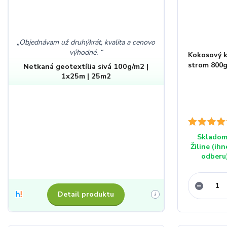
Objednávam už druhýkrát, kvalita a cenovo
výhodné.
Kokosový k
strom 800
Netkaná geotextília sivá 100g/m2 |
1x25m | 25m2
Skladom
Žiline (ihn
odberu
Detail produktu
i