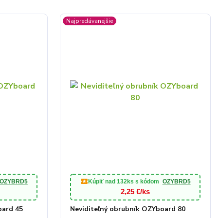
Najpredávanejšie
OZYBRD5
Kúpiť nad
132ks
s kódom
OZYBRD5
2,25 €/ks
oard 45
Neviditeľný obrubník OZYboard 80