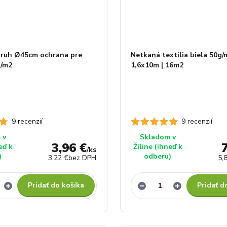
ruh Ø45cm ochrana pre
Netkaná textília biela 50g/
g/m2
1,6x10m | 16m2
9 recenzií
9 recenzií
 v
Skladom v
3,96 €
eď k
Žiline (ihneď k
/
ks
)
odberu)
3,22 €
bez DPH
5,
Pridať do košíka
Pridať d