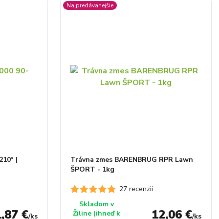
Najpredávanejšie
10° |
Trávna zmes BARENBRUG RPR Lawn
ŠPORT - 1kg
27 recenzií
Skladom v
,87 €
12,06 €
Žiline (ihneď k
/
ks
/
ks