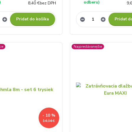
)
odberu)
8,40 €
bez DPH
9,
Pridať do košíka
Pridať d
ie
Najpredávanejšie
- 10 %
14,34 €