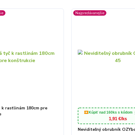
ie
Najpredávanejšie
 k rastlinám 180cm pre
Kúpiť nad
160ks
s kódom
e
1,91 €/ks
Neviditeľný obrubník OZYb