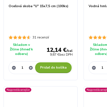
Oceľová skoba "U" 15x7,5 cm (100ks)
Vodná hmla
31 recenzií
Skladom v
Skladom
12,14 €
Žiline (ihneď k
Žiline (ihn
/
bal
odberu)
odberu
9,87 €
bez DPH
Pridať do košíka
Najpredávanejšie
Najpredávanejš