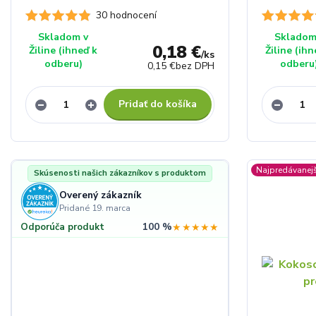
30 hodnocení
Skladom v
Skladom
0,18 €
Žiline (ihneď k
Žiline (ihn
/
ks
odberu)
odberu
0,15 €
bez DPH
Pridať do košíka
Najpredávanejš
Skúsenosti našich zákazníkov s produktom
Overený zákazník
Pridané 19. marca
100 %
★★★★★
Odporúča produkt