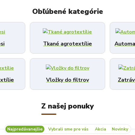
Obľúbené kategórie
si
Tkané agrotextílie
Automat
xtílie
Vložky do filtrov
Zatráv
Z našej ponuky
Najpredávanejšie
Vybrali sme pre vás
Akcia
Novinky