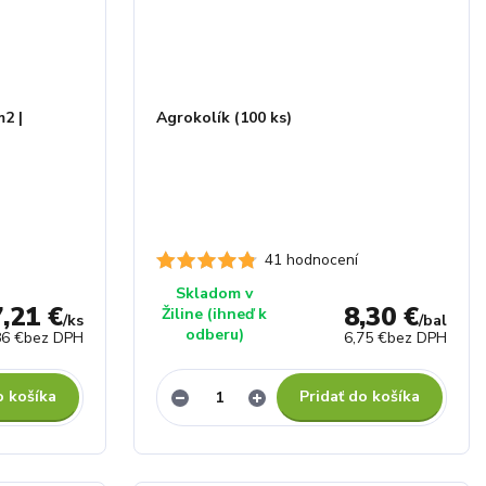
m2 |
Agrokolík (100 ks)
41 hodnocení
Skladom v
7,21 €
8,30 €
Žiline (ihneď k
/
ks
/
bal
odberu)
86 €
bez DPH
6,75 €
bez DPH
o košíka
Pridať do košíka