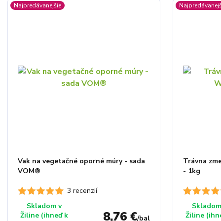
Najpredávanejšie
Najpredávanejš
Vak na vegetačné oporné múry - sada
Trávna zm
VOM®
- 1kg
3 recenzií
Skladom v
Skladom
8,76 €
Žiline (ihneď k
Žiline (ihn
/
bal