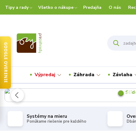
Tipy a rady
Všetko o nákupe
Predajňa
O nás
Rec
GOOGLE OVERENIE
Výpredaj
Záhrada
Závlaha
Systémy na mieru
Ove
Ponúkame riešenie pre každého
Dbám